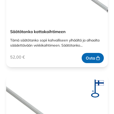
Säätötanko kattokaihtimeen
Tämä säätötanko sopii kahvalliseen ylhäältä ja alhaalta
säädettävään vekkikaihtimeen. Säätötanko…
52,00
€
Osta