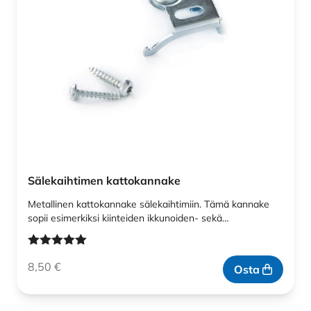
Sälekaihtimen kattokannake
Metallinen kattokannake sälekaihtimiin. Tämä kannake
sopii esimerkiksi kiinteiden ikkunoiden- sekä…
Arvostelu
8,50
€
tuotteesta:
Osta
5.00
/ 5