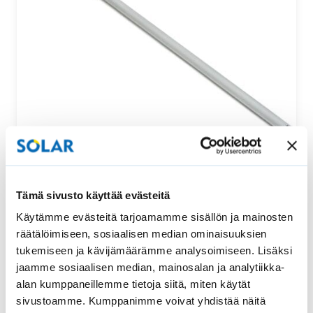
Säätötanko ylhäältä ja alhaalta säädettävään
Tämä sivusto käyttää evästeitä
vekkikaihtimeen
Käytämme evästeitä tarjoamamme sisällön ja mainosten
Tämä säätötanko sopii uralliseen ylhäältä ja alhaalta
räätälöimiseen, sosiaalisen median ominaisuuksien
säädettävään vekkikaihtimeen. Säätötangon pituus…
tukemiseen ja kävijämäärämme analysoimiseen. Lisäksi
jaamme sosiaalisen median, mainosalan ja analytiikka-
52,00
€
Osta
alan kumppaneillemme tietoja siitä, miten käytät
sivustoamme. Kumppanimme voivat yhdistää näitä