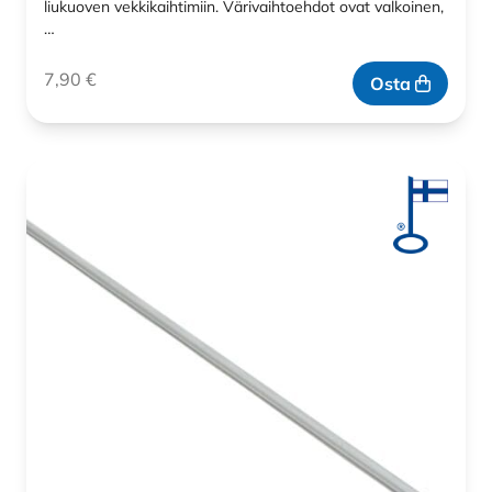
liukuoven vekkikaihtimiin. Värivaihtoehdot ovat valkoinen,
…
7,90
€
Osta