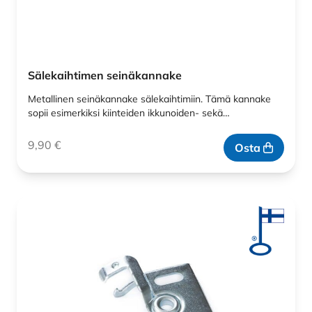
Sälekaihtimen seinäkannake
Metallinen seinäkannake sälekaihtimiin. Tämä kannake
sopii esimerkiksi kiinteiden ikkunoiden- sekä…
9,90
€
Osta