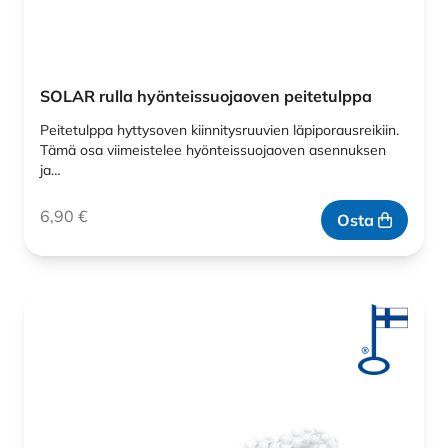
SOLAR rulla hyönteissuojaoven peitetulppa
Peitetulppa hyttysoven kiinnitysruuvien läpiporausreikiin.
Tämä osa viimeistelee hyönteissuojaoven asennuksen
ja…
6,90
€
Osta