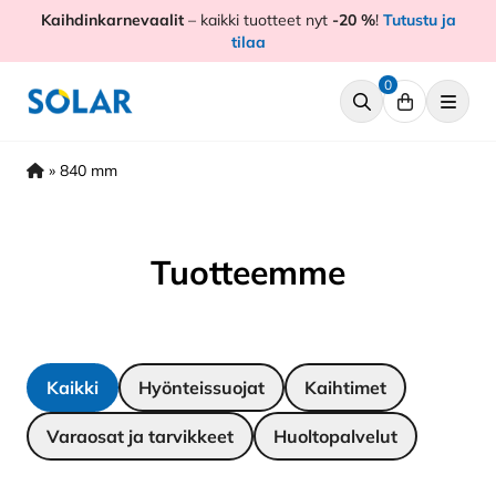
Hyppää
Kaihdinkarnevaalit
– kaikki tuotteet nyt
-20 %
!
Tutustu ja
sisältöön
tilaa
0
»
840 mm
Tuotteemme
Kaikki
Hyönteissuojat
Kaihtimet
Varaosat ja tarvikkeet
Huoltopalvelut