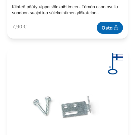
Kiinteä päätytulppa sälekaihtimeen. Tämän osan avulla
saadaan suojattua sälekaihtimen yläkotelon…
7,90
€
Osta