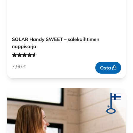
SOLAR Handy SWEET – sälekaihtimen
nuppisarja
Arvostelu
7,90
€
tuotteesta:
Osta
4.60
/ 5