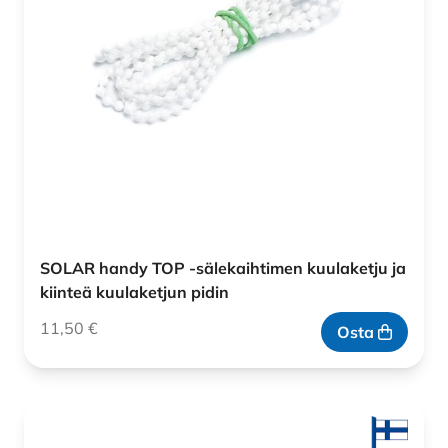
SOLAR handy TOP -sälekaihtimen kuulaketju ja
kiinteä kuulaketjun pidin
11,50
€
Osta