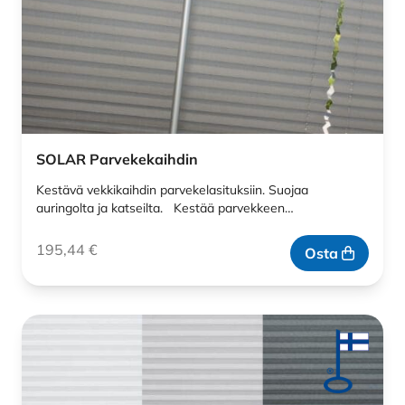
SOLAR Parvekekaihdin
Kestävä vekkikaihdin parvekelasituksiin. Suojaa
auringolta ja katseilta. Kestää parvekkeen…
195,44
€
Osta