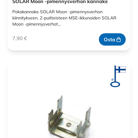
SOLAR Moon -pimennysverhon kannake
Pokakannake SOLAR Moon -pimennysverhon
kiinnitykseen. 2-puitteisteen MSE-ikkunoiden SOLAR
Moon -pimennysverhot…
7,90
€
Osta