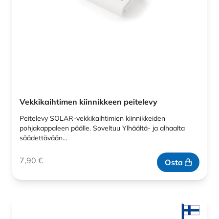
Vekkikaihtimen kiinnikkeen peitelevy
Peitelevy SOLAR-vekkikaihtimien kiinnikkeiden
pohjakappaleen päälle. Soveltuu Ylhäältä- ja alhaalta
säädettävään…
7,90
€
Osta