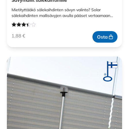
Sävymallit sälekaihtimille
Mietityttääkö sälekaihdinten sävyn valinta? Solar
sälekaihdinten mallisävyjen avulla pääset vertaamaan…
Arvostelu
1,88
€
tuotteesta:
Osta
3.33
/ 5