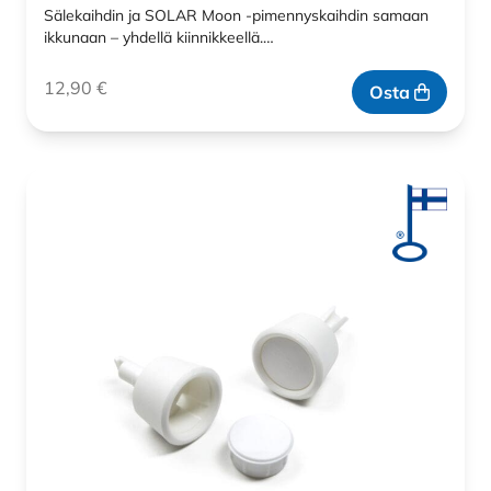
Sälekaihdin ja SOLAR Moon -pimennyskaihdin samaan
ikkunaan – yhdellä kiinnikkeellä.…
12,90
€
Osta