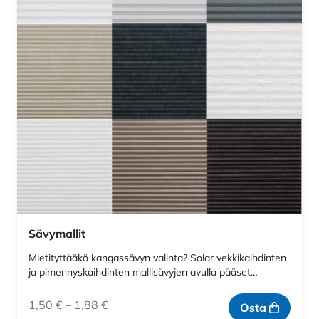
Sävymallit
Mietityttääkö kangassävyn valinta? Solar vekkikaihdinten
ja pimennyskaihdinten mallisävyjen avulla pääset…
1,50
€
–
1,88
€
Osta