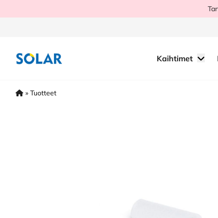
Hyppää
Tar
sisältöön
Kaihtimet
»
Tuotteet