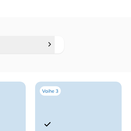
ihtimen
malli ja
Vaihe 3
Arvostelu
tuotteesta:
5
/ 5