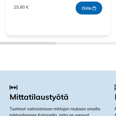
Arvostelu
tuotteesta:
25,80
€
Osta
4.29
/ 5
Mittatilaustyötä
Tuotteet valmistetaan mittojen mukaan omalla
tehtaallamme Kalajoella, jotta ne sopivat