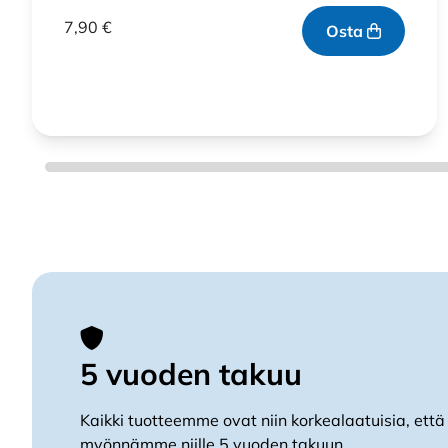
Arvostelu
tuotteesta:
7,90
€
Osta
4.67
/ 5
5 vuoden takuu
Kaikki tuotteemme ovat niin korkealaatuisia, että
myönnämme niille 5 vuoden takuun.