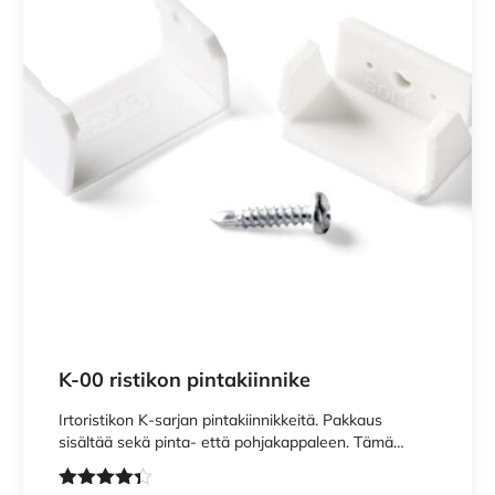
by reCAPTCHA and the Google
Privacy Policy
and
Terms of Ser
K-00 ristikon pintakiinnike
Irtoristikon K-sarjan pintakiinnikkeitä. Pakkaus
sisältää sekä pinta- että pohjakappaleen. Tämä…