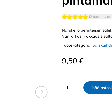
pintamal
(2 tuotearviota
Arvostelu
tuotteesta:
Narukello perinteisen säle
5.00
/ 5
Väri kirkas. Pakkaus sisält
Tuotekategoria:
Sälekaihdi
9,50
€
Narukello
Lisää ostosk
sälekaihtimen
nostonaruun,
perinteinen
sälekaihdinmalli