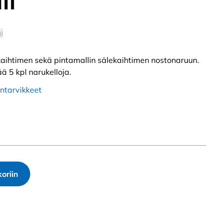
li
)
kaihtimen sekä pintamallin sälekaihtimen nostonaruun.
ää 5 kpl narukelloja.
ntarvikkeet
oriin