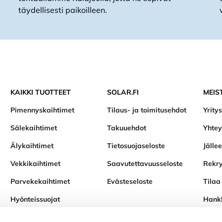
täydellisesti paikoilleen.
KAIKKI TUOTTEET
SOLAR.FI
MEIS
Pimennyskaihtimet
Tilaus- ja toimitusehdot
Yritys
Sälekaihtimet
Takuuehdot
Yhtey
Älykaihtimet
Tietosuojaseloste
Jälle
Vekkikaihtimet
Saavutettavuusseloste
Rekry
Parvekekaihtimet
Evästeseloste
Tilaa 
Hyönteissuojat
Hank
Varaosat ja tarvikkeet