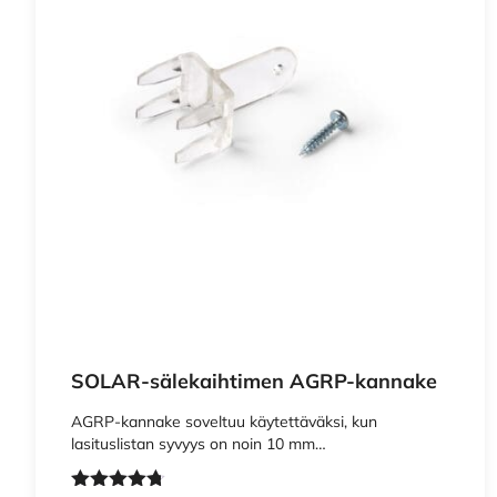
Nimi
Sähköposti
This site is protected 
SOLAR-sälekaihtimen AGRP-kannake
AGRP-kannake soveltuu käytettäväksi, kun
lasituslistan syvyys on noin 10 mm…