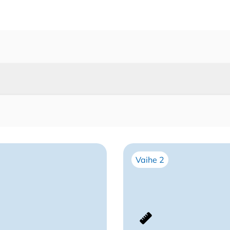
ja
pintamalli
määrä
uotteelle
Narukello säleka
n, perinteinen sälekaihdin
Vaihe 2
tu kirjoittaja)
–
25.4.2024
ja vaivaton ostos