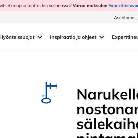
vitsetko apua tuotteiden valinnassa?
Varaa maksuton
Experttineuvo
Asuntomess
Hyönteissuojat
Inspiraatio ja ohjeet
Experttine
Narukell
nostonar
sälekaih