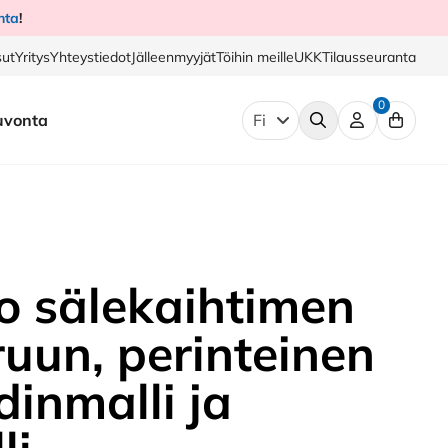
nta
!
ut
Yritys
Yhteystiedot
Jälleenmyyjät
Töihin meille
UKK
Tilausseuranta
0
uvonta
Fi
o sälekaihtimen
uun, perinteinen
dinmalli ja