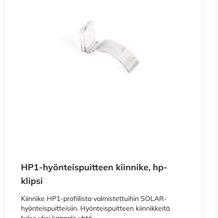
vice
apply.
HP1-hyönteispuitteen kiinnike, hp-
klipsi
Kiinnike HP1-profiilista valmistettuihin SOLAR-
hyönteispuitteisiin. Hyönteispuitteen kiinnikkeitä
tulee yksi kappale yhtä…