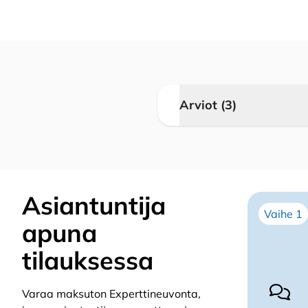
Arviot (3)
3 arviota t
nostonaruu
pintamalli
Asiantuntija
Vaihe 1
apuna
Lotta
(varmistet
tilauksessa
Tosi helppo 
Varaa maksuton Experttineuvonta,