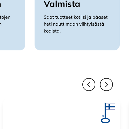
n
Valmista
Arvostelu
i sälekaihtimien tukia,
tuotteesta:
tojen
Saat tuotteet kotiisi ja pääset
5
/ 5
n
heti nauttimaan viihtyisästä
kodista.
Arvostelu
tuotteesta:
5
/ 5