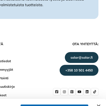
valmistetuista tuotteista.
TÄ
OTA YHTEYTTÄ:
solar@solar.fi
stiedot
enmyyjät
+358 10 501 4450
tointi
uutiskirje
keet