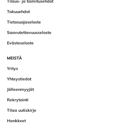
Tilaus- ja toimitusehdot
Takuuehdot
Tietosuojaseloste
Saavutettavuusseloste
Evästeseloste
MEISTÄ
Yritys
Yhteystiedot
Jälleenmyyjät
Rekrytointi
Tilaa uutiskirje
Hankkeet