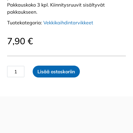
Pakkauskoko 3 kpl. Kiinnitysruuvit sisältyvät
pakkaukseen.
Tuotekategoria:
Vekkikaihdintarvikkeet
7,90
€
SOLAR
Lisää ostoskoriin
Moon
-
pimennysverhon
kannake
määrä