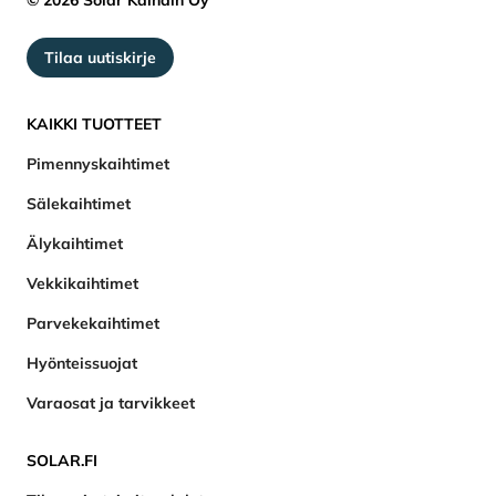
© 2026 Solar Kaihdin Oy
Tilaa uutiskirje
KAIKKI TUOTTEET
Pimennyskaihtimet
Sälekaihtimet
Älykaihtimet
Vekkikaihtimet
Parvekekaihtimet
Hyönteissuojat
Varaosat ja tarvikkeet
SOLAR.FI