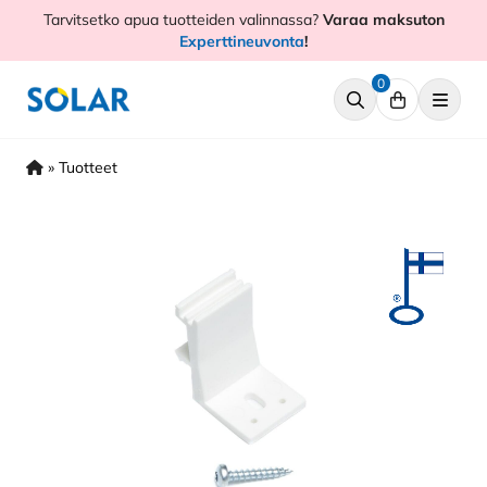
Hyppää
Tarvitsetko apua tuotteiden valinnassa?
Varaa maksuton
sisältöön
Experttineuvonta
!
0
»
Tuotteet