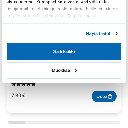
sivustoamme. Kumppanimme voivat yhdistää näitä
tietoja muihin tietoihin, joita olet antanut heille tai joita on
kerätty, kun olet käyttänyt heidän palvelujaan.
Näytä tiedot
Salli kaikki
SOLAR-sälekaihtimen AGRP-kannake
AGRP-kannake soveltuu käytettäväksi, kun lasituslistan
Muokkaa
syvyys on noin 10 mm…
Arvostelu
7,90
€
tuotteesta:
Osta
4.67
/ 5