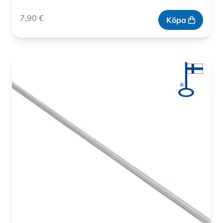
7,90
€
Köpa