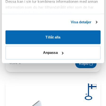
Dessa kan i sin tur kombinera informationen med annan
information som du har tillhandahållit eller som de har
samlat in när du har använt deras tjänster.
Visa detaljer
Tillåt alla
Hållaren till persiennerna
En fästdel som monteras under metallfästen och raka
fästen. Denna…
Anpassa
8,50
€
Köpa