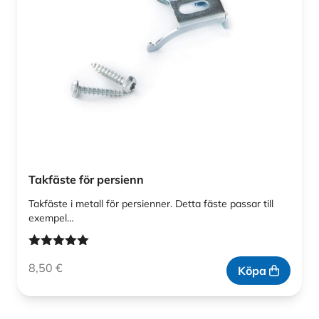
Takfäste för persienn
Takfäste i metall för persienner. Detta fäste passar till
exempel…
Betygsatt
8,50
€
5.00
av 5
Köpa