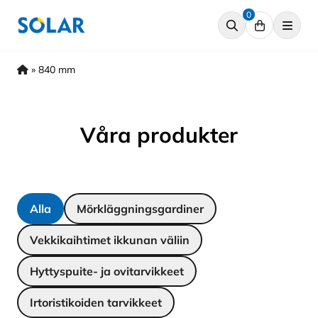
Hyppää
0
sisältöön
»
840 mm
Våra produkter
Alla
Mörkläggningsgardiner
Vekkikaihtimet ikkunan väliin
Hyttyspuite- ja ovitarvikkeet
Irtoristikoiden tarvikkeet