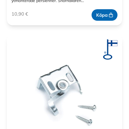
ytmonterade persienner. Snörhållaren…
10,90
€
Köpa