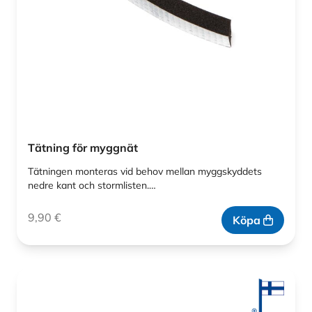
Tätning för myggnät
Tätningen monteras vid behov mellan myggskyddets
nedre kant och stormlisten.…
9,90
€
Köpa