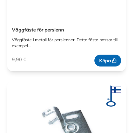
Väggfäste för persienn
Väggfäste i metall för persienner. Detta fäste passar till
exempel…
9,90
€
Köpa