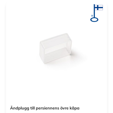
Ändplugg till persiennens övre kåpa