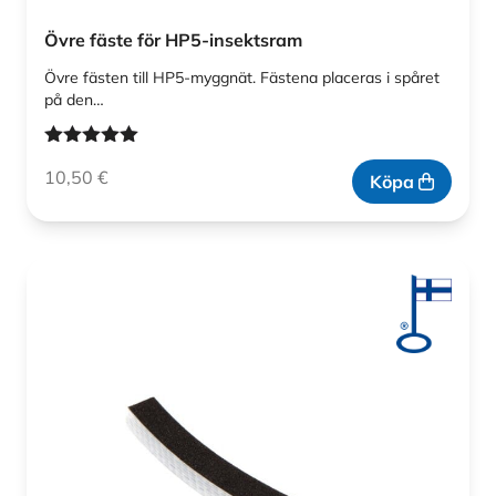
Övre fäste för HP5-insektsram
Övre fästen till HP5-myggnät. Fästena placeras i spåret
på den…
Betygsatt
10,50
€
5.00
av 5
Köpa