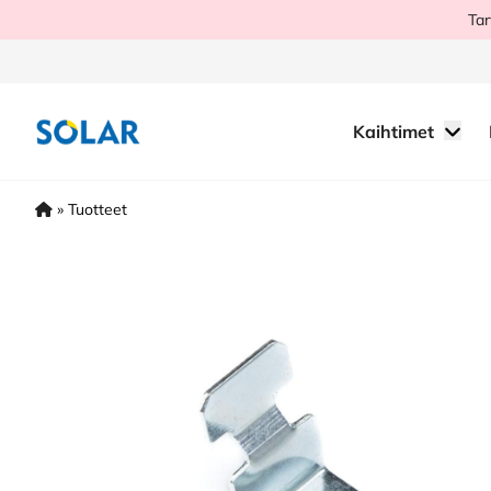
Hyppää
Tar
sisältöön
Kaihtimet
»
Tuotteet