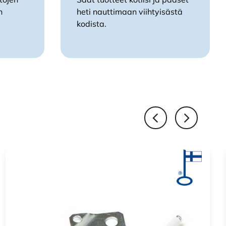
n
heti nauttimaan viihtyisästä
kodista.