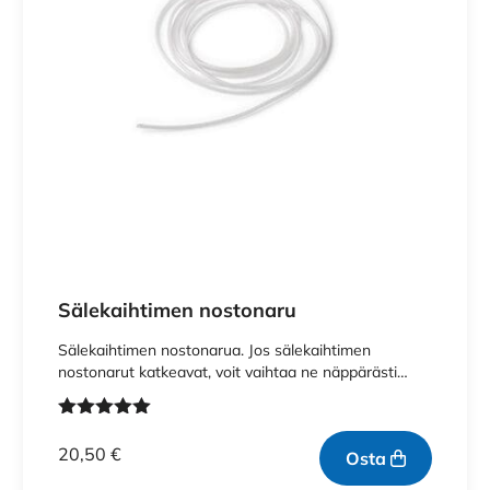
Sälekaihtimen nostonaru
Sälekaihtimen nostonarua. Jos sälekaihtimen
nostonarut katkeavat, voit vaihtaa ne näppärästi…
Arvostelu
tuotteesta:
20,50
€
Osta
5.00
/ 5