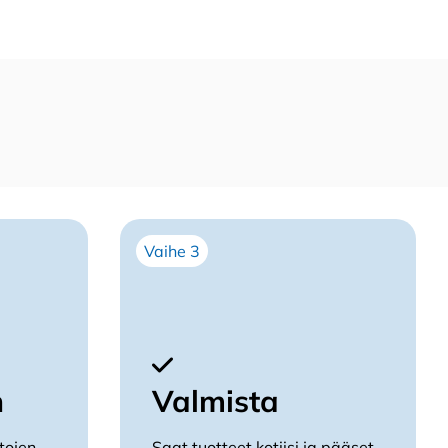
Vaihe 3
n
Valmista
tojen
Saat tuotteet kotiisi ja pääset