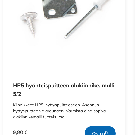
HP5 hyönteispuitteen alakiinnike, malli
5/2
Kiinnikkeet HP5-hyttyspuitteeseen. Asennus
hyttyspuitteen alareunaan. Varmista aina sopiva
alakiinnikemalli tuotekuvaa…
9,90
€
Osta