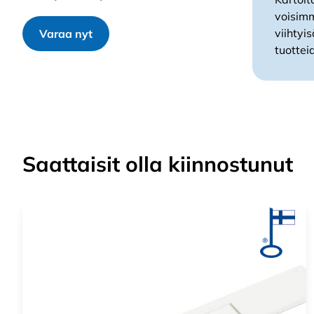
voisimm
viihty
Varaa nyt
tuottei
Saattaisit olla kiinnostunut