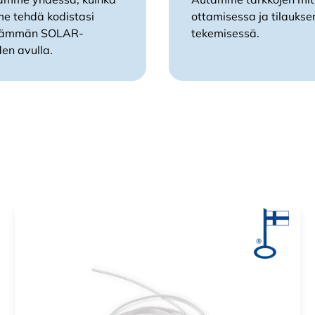
e tehdä kodistasi
ottamisessa ja tilaukse
isämmän SOLAR-
tekemisessä.
den avulla.