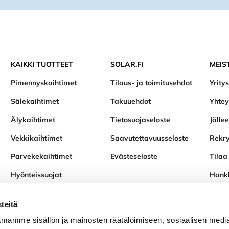
KAIKKI TUOTTEET
SOLAR.FI
MEIS
Pimennyskaihtimet
Tilaus- ja toimitusehdot
Yritys
Sälekaihtimet
Takuuehdot
Yhtey
Älykaihtimet
Tietosuojaseloste
Jälle
Vekkikaihtimet
Saavutettavuusseloste
Rekry
Parvekekaihtimet
Evästeseloste
Tilaa 
Hyönteissuojat
Hank
Varaosat ja tarvikkeet
teitä
mamme sisällön ja mainosten räätälöimiseen, sosiaalisen medi