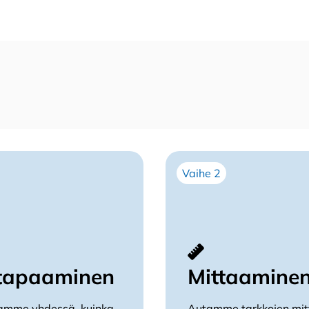
MSE-
ikkunaan
määrä
Vaihe 2
tapaaminen
Mittaamine
tamme yhdessä, kuinka
Autamme tarkkojen mit