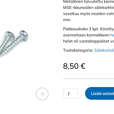
Metallinen taivutettu kann
MSE-ikkunoiden sälekaihtime
soveltuu myös muiden valmi
mm.
Pakkauskoko 3 kpl. Kiinnit
asennetaan kannakkeen
h
helat eli vastakappaleet va
Tuotekategoria:
Sälekaihdi
8,50
€
Metallinen
Lisää ostosk
sälekaihtimen
kannake
kaksipuitteiseen