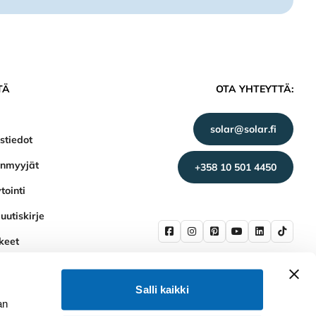
TÄ
OTA YHTEYTTÄ:
solar@solar.fi
stiedot
enmyyjät
+358 10 501 4450
tointi
uutiskirje
keet
Salli kaikki
an