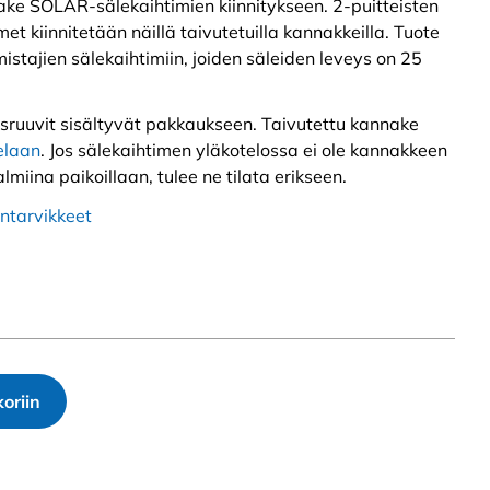
ake SOLAR-sälekaihtimien kiinnitykseen. 2-puitteisten
t kiinnitetään näillä taivutetuilla kannakkeilla. Tuote
stajien sälekaihtimiin, joiden säleiden leveys on 25
ysruuvit sisältyvät pakkaukseen. Taivutettu kannake
elaan
. Jos sälekaihtimen yläkotelossa ei ole kannakkeen
lmiina paikoillaan, tulee ne tilata erikseen.
ntarvikkeet
oriin