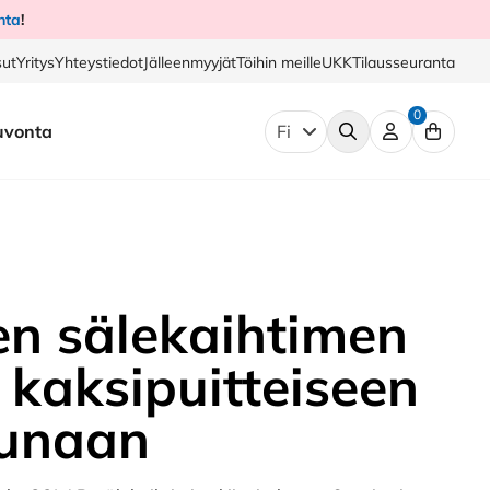
nta
!
ut
Yritys
Yhteystiedot
Jälleenmyyjät
Töihin meille
UKK
Tilausseuranta
0
uvonta
Fi
en sälekaihtimen
kaksipuitteiseen
unaan