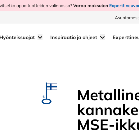
vitsetko apua tuotteiden valinnassa?
Varaa maksuton
Experttineuvo
Asuntomess
Hyönteissuojat
Inspiraatio ja ohjeet
Experttine
Metallin
kannake 
MSE-ikk