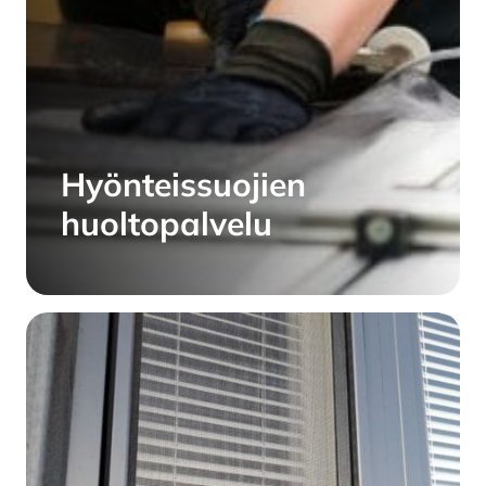
Hyönteissuojien
huoltopalvelu