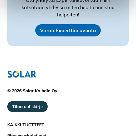
Ota yhteyttä Experttineuvontaan niin
katsotaan yhdessä miten huolto onnistuu
helpoiten!
Varaa Experttineuvonta
© 2026 Solar Kaihdin Oy
Tilaa uutiskirje
KAIKKI TUOTTEET
Pimennyskaihtimet