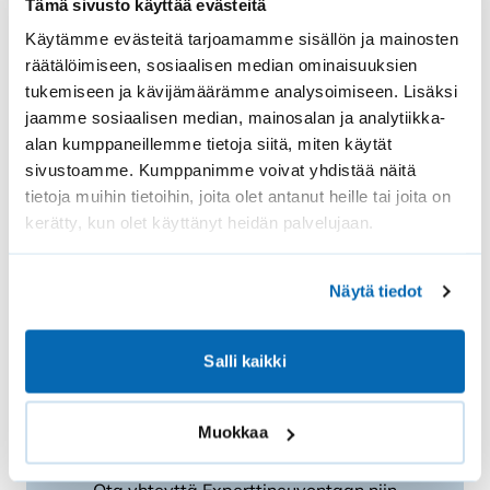
Tämä sivusto käyttää evästeitä
Käytämme evästeitä tarjoamamme sisällön ja mainosten
räätälöimiseen, sosiaalisen median ominaisuuksien
tukemiseen ja kävijämäärämme analysoimiseen. Lisäksi
Hyönteispuitteen verkon vaihto
jaamme sosiaalisen median, mainosalan ja analytiikka-
Me Solarilla vaihdamme vanhoihin hyönteissuojien kehiin
alan kumppaneillemme tietoja siitä, miten käytät
uudet verkot rikki menneiden…
sivustoamme. Kumppanimme voivat yhdistää näitä
tietoja muihin tietoihin, joita olet antanut heille tai joita on
kerätty, kun olet käyttänyt heidän palvelujaan.
Arvostelu
40,49
€
–
69,84
€
tuotteesta:
Osta
5.00
/ 5
Näytä tiedot
Salli kaikki
Muokkaa
Hyönteisoven verkossa reikä?