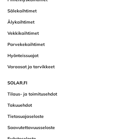
Sälekaihtimet
Älykaihtimet
Vekkikaihtimet
Parvekekaihtimet
Hyönteissuojat
Varaosat ja tarvikkeet
SOLAR.FI
Tilaus- ja toimitusehdot
Takuuehdot
Tietosuojaseloste
Saavutettavuusseloste
Evästeseloste