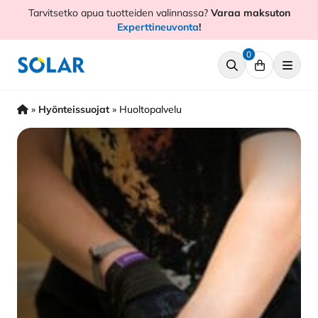
Hyppää
Tarvitsetko apua tuotteiden valinnassa?
Varaa maksuton
sisältöön
Experttineuvonta
!
0
»
Hyönteissuojat
»
Huoltopalvelu