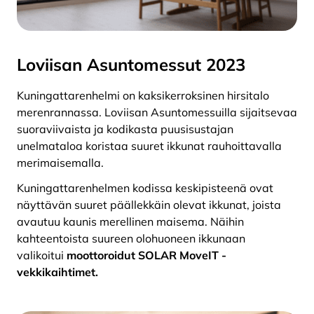
Loviisan Asuntomessut 2023
Kuningattarenhelmi on kaksikerroksinen hirsitalo
merenrannassa. Loviisan Asuntomessuilla sijaitsevaa
suoraviivaista ja kodikasta puusisustajan
unelmataloa koristaa suuret ikkunat rauhoittavalla
merimaisemalla.
Kuningattarenhelmen kodissa keskipisteenä ovat
näyttävän suuret päällekkäin olevat ikkunat, joista
avautuu kaunis merellinen maisema. Näihin
kahteentoista suureen olohuoneen ikkunaan
valikoitui
moottoroidut SOLAR MoveIT -
vekkikaihtimet.