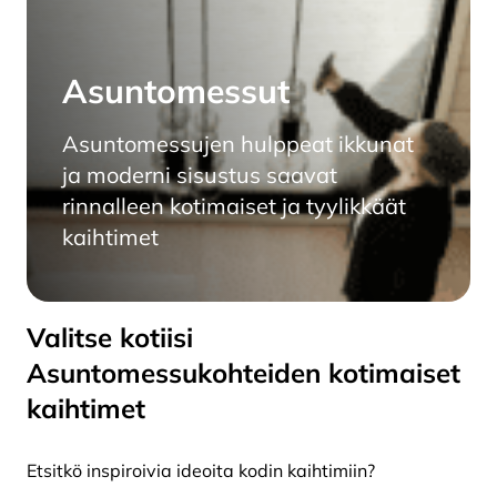
Asuntomessut
Asuntomessujen hulppeat ikkunat
ja moderni sisustus saavat
rinnalleen kotimaiset ja tyylikkäät
kaihtimet
Valitse kotiisi
Asuntomessukohteiden kotimaiset
kaihtimet
Etsitkö inspiroivia ideoita kodin kaihtimiin?