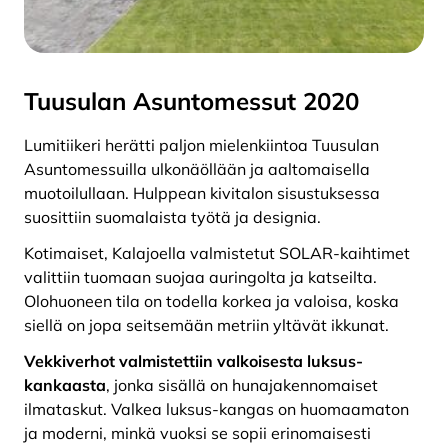
Tuusulan Asuntomessut 2020
Lumitiikeri herätti paljon mielenkiintoa Tuusulan
Asuntomessuilla ulkonäöllään ja aaltomaisella
muotoilullaan. Hulppean kivitalon sisustuksessa
suosittiin suomalaista työtä ja designia.
Kotimaiset, Kalajoella valmistetut SOLAR-kaihtimet
valittiin tuomaan suojaa auringolta ja katseilta.
Olohuoneen tila on todella korkea ja valoisa, koska
siellä on jopa seitsemään metriin yltävät ikkunat.
Vekkiverhot valmistettiin valkoisesta luksus-
kankaasta
, jonka sisällä on hunajakennomaiset
ilmataskut. Valkea luksus-kangas on huomaamaton
ja moderni, minkä vuoksi se sopii erinomaisesti