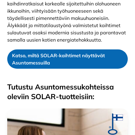
kaihdinratkaisut korkealle sijoitettuihin olohuoneen
ikkunoihin, viihtyisään työhuoneeseen sekä
täydellisesti pimennettäviin makuuhuoneisiin.
Älykkäät ja mittatilaustyönä valmistetut kaihtimet
sulautuvat osaksi modernia sisustusta ja parantavat
samalla uusien kotien energiatehokkuutta.
Katso, miltä SOLAR-kaihtimet näyttävät
Asuntomessuilla
Tutustu Asuntomessukohteissa
oleviin SOLAR-tuotteisiin: