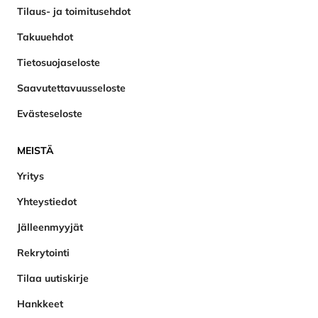
Tilaus- ja toimitusehdot
Takuuehdot
Tietosuojaseloste
Saavutettavuusseloste
Evästeseloste
MEISTÄ
Yritys
Yhteystiedot
Jälleenmyyjät
Rekrytointi
Tilaa uutiskirje
Hankkeet