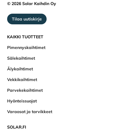
© 2026 Solar Kaihdin Oy
Tilaa uutiskirje
KAIKKI TUOTTEET
Pimennyskaihtimet
Sälekaihtimet
Älykaihtimet
Vekkikaihtimet
Parvekekaihtimet
Hyönteissuojat
Varaosat ja tarvikkeet
SOLAR.FI