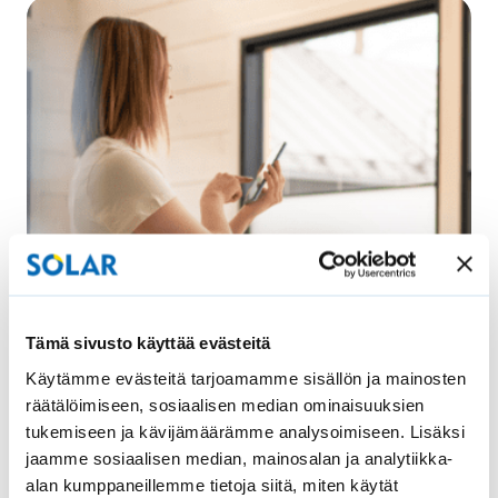
Tämä sivusto käyttää evästeitä
Käytämme evästeitä tarjoamamme sisällön ja mainosten
Kaihtimissa mukailtiin ikkunoiden kehysten mustaa
räätälöimiseen, sosiaalisen median ominaisuuksien
väriä, mutta kankaaksi valittiin
valkoinen luksus-
tukemiseen ja kävijämäärämme analysoimiseen. Lisäksi
kangas.
Näin kaihtimet sulautuvat
jaamme sosiaalisen median, mainosalan ja analytiikka-
huomaamattomasti osaksi sisustusta.
alan kumppaneillemme tietoja siitä, miten käytät