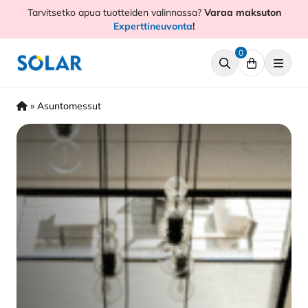
Hyppää
Tarvitsetko apua tuotteiden valinnassa?
Varaa maksuton
sisältöön
Experttineuvonta
!
0
»
Asuntomessut