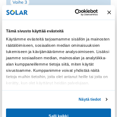
Vaihe 3
kangaslaatua, jotka hylkivät likaa ja
Avainlippu-merkki
kosteutta. Vekkikankaat säilyttävät hyvin
5 vuoden takuu
muotonsa ja näyttävät ryhdikkäiltä –
Nopea toimitusaika
kuumallakin säällä. Hillityt sävyt istuvat
Valmista
useimpiin parvekkeisiin ja sisustuksiin.
Tämä sivusto käyttää evästeitä
Saat tuotteet kotiisi ja pääset heti
Mittatilaustyönä täydellisesti paikalleen
Käytämme evästeitä tarjoamamme sisällön ja mainosten
nauttimaan viihtyisästä kodista.
räätälöimiseen, sosiaalisen median ominaisuuksien
SOLAR Terassikaihtimet valmistetaan juuri
tukemiseen ja kävijämäärämme analysoimiseen. Lisäksi
sinun lasitukseesi sopivaksi. Mittatilaustyö
jaamme sosiaalisen median, mainosalan ja analytiikka-
takaa siistin ja toimivan lopputuloksen.
alan kumppaneillemme tietoja siitä, miten käytät
Kaihdin toimitetaan valmiina pakkauksessa
sivustoamme. Kumppanimme voivat yhdistää näitä
ja asennus onnistuu helposti itse. Tutustu
Saattaisit olla kiinnostunut
tietoja muihin tietoihin, joita olet antanut heille tai joita on
asennusohjeisiin.
kerätty, kun olet käyttänyt heidän palvelujaan.
Kotimainen laatutuote – 5 vuoden takuulla
Näytä tiedot
SOLAR Terassikaihdin valmistetaan
Suomessa ja sille on myönnetty Avainlippu-
merkki. Saat tuotteelle 5 vuoden takuun ja
Salli kaikki