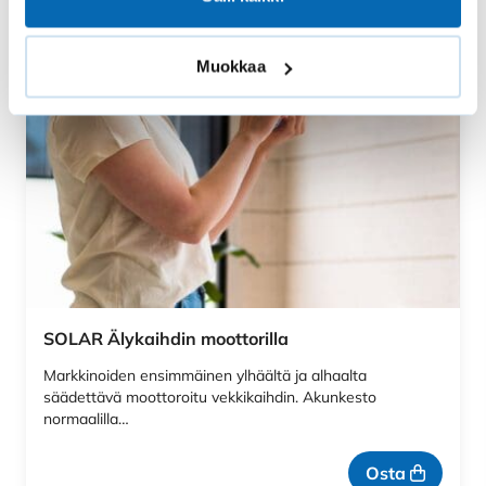
nopean toimituksen.
Muokkaa
SOLAR Älykaihdin moottorilla
Markkinoiden ensimmäinen ylhäältä ja alhaalta
säädettävä moottoroitu vekkikaihdin. Akunkesto
normaalilla…
Osta