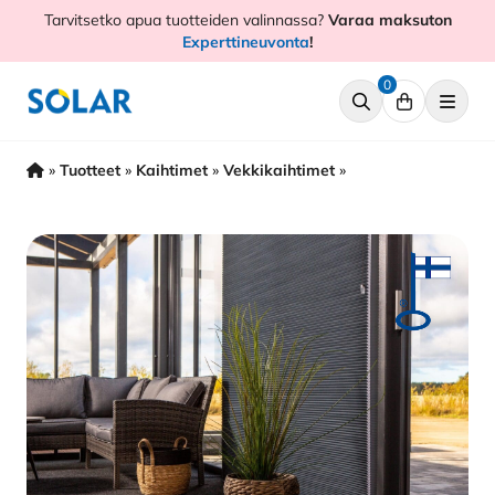
Hyppää
Tarvitsetko apua tuotteiden valinnassa?
Varaa maksuton
sisältöön
Experttineuvonta
!
0
»
Tuotteet
»
Kaihtimet
»
Vekkikaihtimet
»