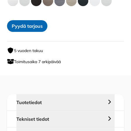
Pyydä tarjous
5 vuoden takuu
Toimitusaika 7 arkipäivää
Tuotetiedot
Alhaalta säädettävä SOLAR
Tekniset tiedot
Terassikaihdin tarjoaa näkösuojaa