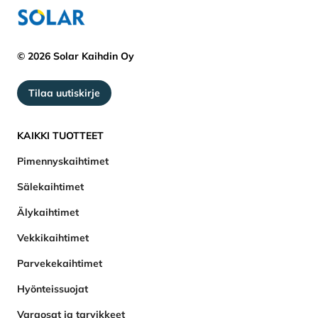
© 2026 Solar Kaihdin Oy
Tilaa uutiskirje
KAIKKI TUOTTEET
Pimennyskaihtimet
Sälekaihtimet
Älykaihtimet
Vekkikaihtimet
Parvekekaihtimet
Hyönteissuojat
Varaosat ja tarvikkeet