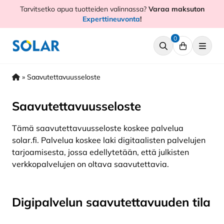
Hyppää
Tarvitsetko apua tuotteiden valinnassa?
Varaa maksuton
sisältöön
Experttineuvonta
!
0
»
Saavutettavuusseloste
Saavutettavuusseloste
Tämä saavutettavuusseloste koskee palvelua
solar.fi. Palvelua koskee laki digitaalisten palvelujen
tarjoamisesta, jossa edellytetään, että julkisten
verkkopalvelujen on oltava saavutettavia.
Digipalvelun saavutettavuuden tila