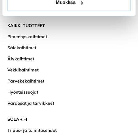
Muokkaa
Tilaa uutiskirje
KAIKKI TUOTTEET
Pimennyskaihtimet
Sälekaihtimet
Älykaihtimet
Vekkikaihtimet
Parvekekaihtimet
Hyönteissuojat
Varaosat ja tarvikkeet
SOLAR.FI
Tilaus- ja toimitusehdot