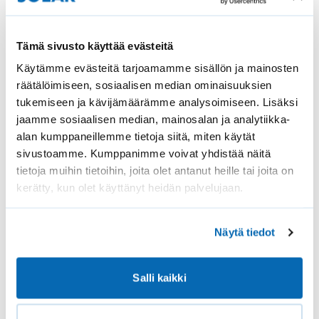
Valvontaviranomainen
Tämä sivusto käyttää evästeitä
Käytämme evästeitä tarjoamamme sisällön ja mainosten
Pohjois-Suomen aluehallintovirasto
räätälöimiseen, sosiaalisen median ominaisuuksien
Saavutettavuuden valvonnan yksikkö
tukemiseen ja kävijämäärämme analysoimiseen. Lisäksi
jaamme sosiaalisen median, mainosalan ja analytiikka-
www.saavutettavuusvaatimukset.fi
alan kumppaneillemme tietoja siitä, miten käytät
saavutettavuus(at)
avi.fi
sivustoamme. Kumppanimme voivat yhdistää näitä
tietoja muihin tietoihin, joita olet antanut heille tai joita on
puhelinnumero vaihde 0295 016 000
kerätty, kun olet käyttänyt heidän palvelujaan.
Näytä tiedot
Salli kaikki
© 2026 Solar Kaihdin Oy