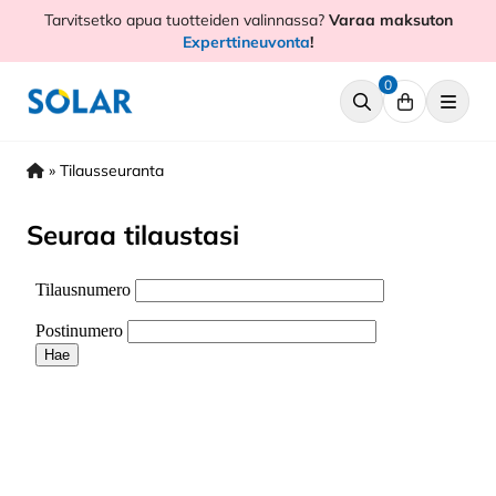
Hyppää
Tarvitsetko apua tuotteiden valinnassa?
Varaa maksuton
sisältöön
Experttineuvonta
!
0
»
Tilausseuranta
Seuraa tilaustasi