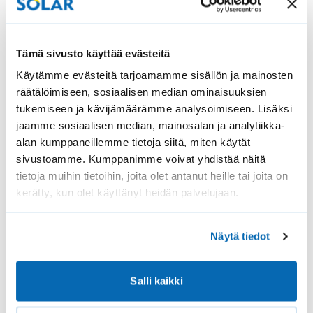
Tilaa uutiskirje
Tämä sivusto käyttää evästeitä
KAIKKI TUOTTEET
Käytämme evästeitä tarjoamamme sisällön ja mainosten
räätälöimiseen, sosiaalisen median ominaisuuksien
Pimennyskaihtimet
tukemiseen ja kävijämäärämme analysoimiseen. Lisäksi
Sälekaihtimet
jaamme sosiaalisen median, mainosalan ja analytiikka-
alan kumppaneillemme tietoja siitä, miten käytät
Älykaihtimet
sivustoamme. Kumppanimme voivat yhdistää näitä
Vekkikaihtimet
tietoja muihin tietoihin, joita olet antanut heille tai joita on
kerätty, kun olet käyttänyt heidän palvelujaan.
Parvekekaihtimet
Hyönteissuojat
Näytä tiedot
Varaosat ja tarvikkeet
Salli kaikki
SOLAR.FI
Tilaus- ja toimitusehdot