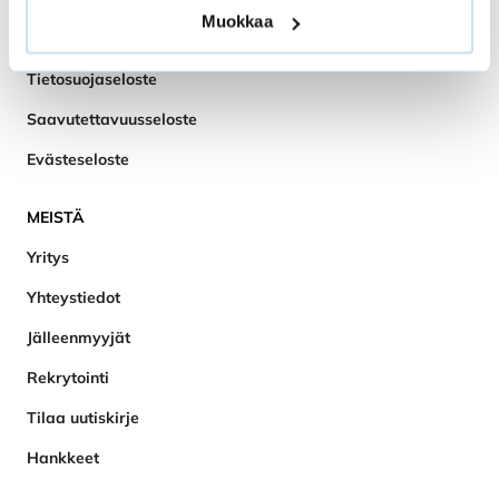
Muokkaa
Takuuehdot
Tietosuojaseloste
Saavutettavuusseloste
Evästeseloste
MEISTÄ
Yritys
Yhteystiedot
Jälleenmyyjät
Rekrytointi
Tilaa uutiskirje
Hankkeet