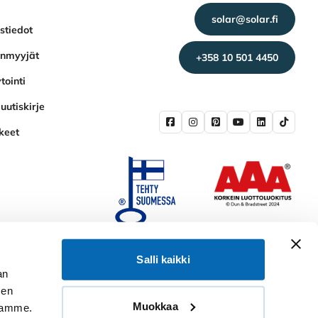
solar@solar.fi
stiedot
enmyyjät
+358 10 501 4450
tointi
uutiskirje
keet
Salli kaikki
an
sen
Muokkaa
toamme.