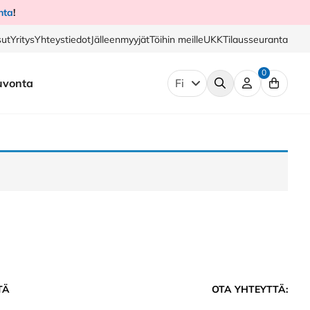
nta
!
ut
Yritys
Yhteystiedot
Jälleenmyyjät
Töihin meille
UKK
Tilausseuranta
0
uvonta
Fi
TÄ
OTA YHTEYTTÄ: