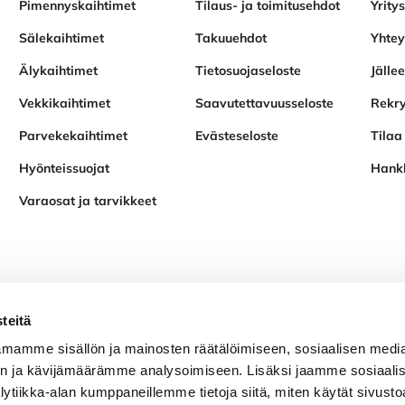
Pimennyskaihtimet
Tilaus- ja toimitusehdot
Yritys
Sälekaihtimet
Takuuehdot
Yhtey
Älykaihtimet
Tietosuojaseloste
Jälle
Vekkikaihtimet
Saavutettavuusseloste
Rekry
Parvekekaihtimet
Evästeseloste
Tilaa 
Hyönteissuojat
Hank
Varaosat ja tarvikkeet
teitä
mamme sisällön ja mainosten räätälöimiseen, sosiaalisen medi
n ja kävijämäärämme analysoimiseen. Lisäksi jaamme sosiaali
lytiikka-alan kumppaneillemme tietoja siitä, miten käytät sivus