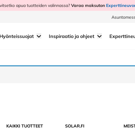
vitsetko apua tuotteiden valinnassa?
Varaa maksuton
Experttineuvo
Asuntomess
Hyönteissuojat
Inspiraatio ja ohjeet
Experttine
KAIKKI TUOTTEET
SOLAR.FI
MEIS