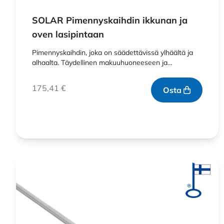
SOLAR Pimennyskaihdin ikkunan ja
oven lasipintaan
Pimennyskaihdin, joka on säädettävissä ylhäältä ja
alhaalta. Täydellinen makuuhuoneeseen ja…
175,41
€
Osta