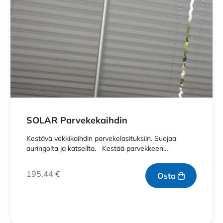
SOLAR Parvekekaihdin
Kestävä vekkikaihdin parvekelasituksiin. Suojaa
auringolta ja katseilta. Kestää parvekkeen…
195,44
€
Osta