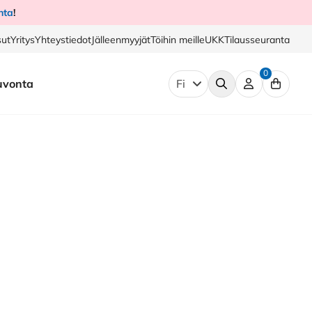
nta
!
ut
Yritys
Yhteystiedot
Jälleenmyyjät
Töihin meille
UKK
Tilausseuranta
0
uvonta
Fi