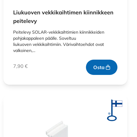
Liukuoven vekkikaihtimen kiinnikkeen
peitelevy
Peitelevy SOLAR-vekkikaihtimien kiinnikkeiden
pohjakappaleen päälle. Soveltuu
liukuoven vekkikaihtimiin. Värivaihtoehdot ovat
valkoinen,…
7,90
€
Osta