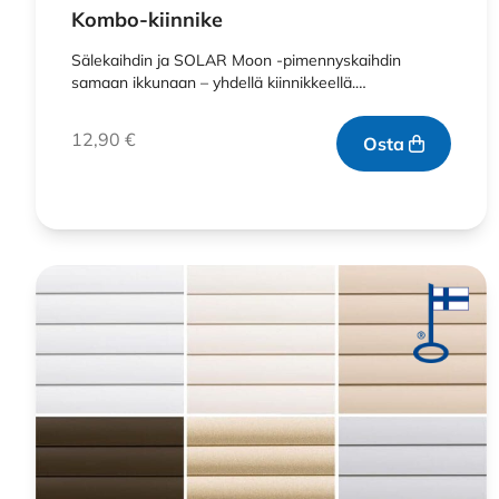
Kombo-kiinnike
Sälekaihdin ja SOLAR Moon -pimennyskaihdin
samaan ikkunaan – yhdellä kiinnikkeellä.…
12,90
€
Osta