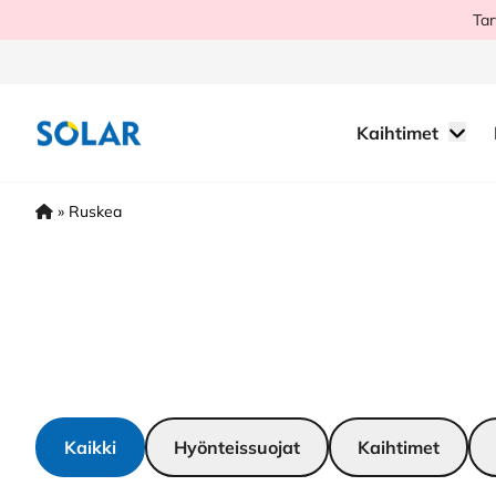
Hyppää
Tar
sisältöön
Kaihtimet
»
Ruskea
Kaikki
Hyönteissuojat
Kaihtimet