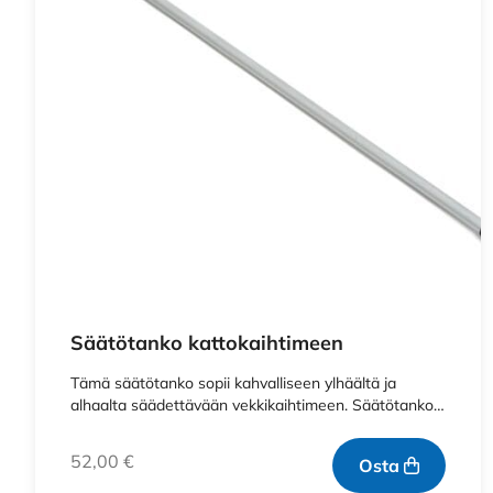
Säätötanko kattokaihtimeen
Tämä säätötanko sopii kahvalliseen ylhäältä ja
alhaalta säädettävään vekkikaihtimeen. Säätötanko…
52,00
€
Osta