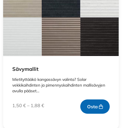
Sävymallit
Mietityttääkö kangassävyn valinta? Solar
vekkikaihdinten ja pimennyskaihdinten mallisävyjen
avulla pääset…
1,50
€
–
1,88
€
Osta