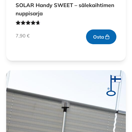
SOLAR Handy SWEET – sälekaihtimen
nuppisarja
Arvostelu
tuotteesta:
7,90
€
Osta
4.60
/ 5