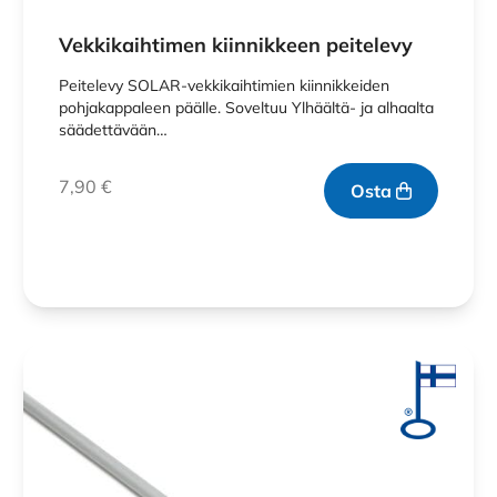
Vekkikaihtimen kiinnikkeen peitelevy
Peitelevy SOLAR-vekkikaihtimien kiinnikkeiden
pohjakappaleen päälle. Soveltuu Ylhäältä- ja alhaalta
säädettävään…
7,90
€
Osta