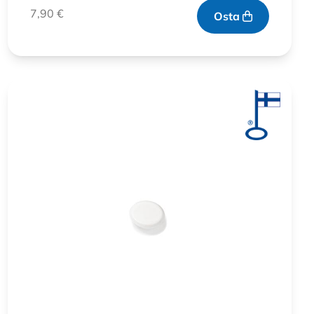
7,90
€
Osta