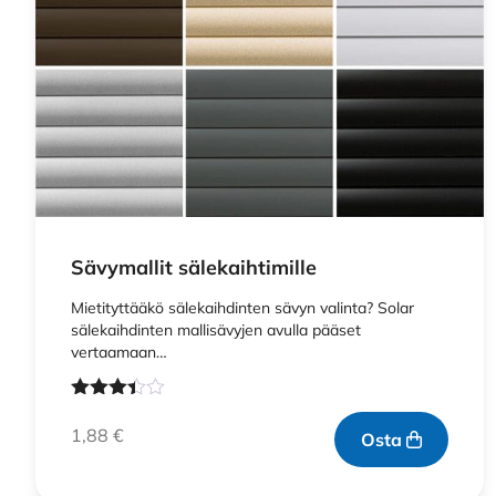
Sävymallit sälekaihtimille
Mietityttääkö sälekaihdinten sävyn valinta? Solar
sälekaihdinten mallisävyjen avulla pääset
vertaamaan…
Arvostelu
tuotteesta:
1,88
€
Osta
3.33
/ 5