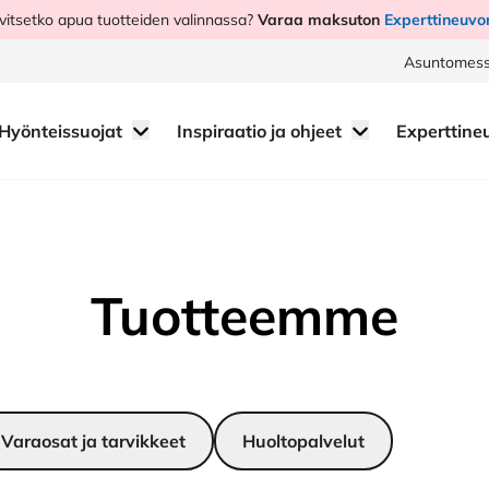
vitsetko apua tuotteiden valinnassa?
Varaa maksuton
Experttineuvo
Asuntomess
Hyönteissuojat
Inspiraatio ja ohjeet
Experttine
Tuotteemme
Varaosat ja tarvikkeet
Huoltopalvelut