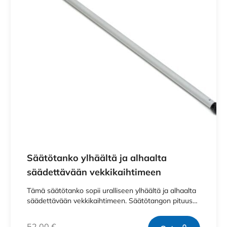
Säätötanko ylhäältä ja alhaalta
säädettävään vekkikaihtimeen
Tämä säätötanko sopii uralliseen ylhäältä ja alhaalta
säädettävään vekkikaihtimeen. Säätötangon pituus…
52,00
€