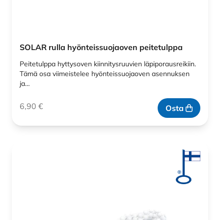
SOLAR rulla hyönteissuojaoven peitetulppa
Peitetulppa hyttysoven kiinnitysruuvien läpiporausreikiin.
Tämä osa viimeistelee hyönteissuojaoven asennuksen
ja…
6,90
€
Osta