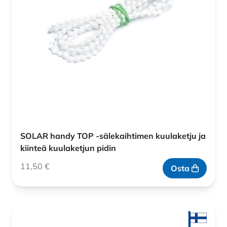
SOLAR handy TOP -sälekaihtimen kuulaketju ja
kiinteä kuulaketjun pidin
11,50
€
Osta