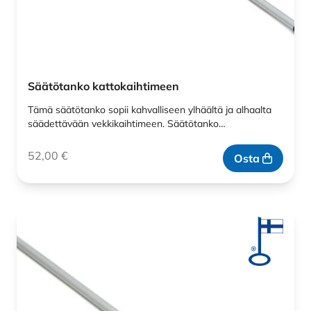
Säätötanko kattokaihtimeen
Tämä säätötanko sopii kahvalliseen ylhäältä ja alhaalta
säädettävään vekkikaihtimeen. Säätötanko…
52,00
€
Osta