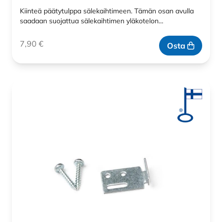
Kiinteä päätytulppa sälekaihtimeen. Tämän osan avulla
saadaan suojattua sälekaihtimen yläkotelon…
7,90
€
Osta