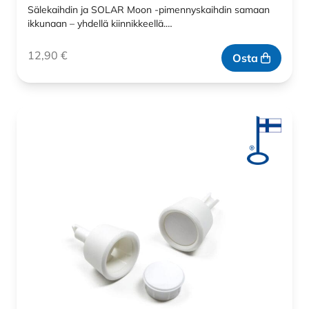
Sälekaihdin ja SOLAR Moon -pimennyskaihdin samaan
ikkunaan – yhdellä kiinnikkeellä.…
12,90
€
Osta