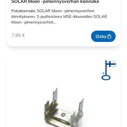
SOLAR Moon -pimennysverhon kannake
Pokakannake SOLAR Moon -pimennysverhon
kiinnitykseen. 2-puitteisteen MSE-ikkunoiden SOLAR
Moon -pimennysverhot…
7,90
€
Osta