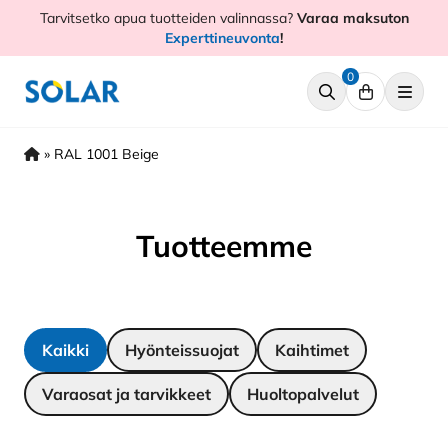
Hyppää
Tarvitsetko apua tuotteiden valinnassa?
Varaa maksuton
sisältöön
Experttineuvonta
!
0
»
RAL 1001 Beige
Tuotteemme
Kaikki
Hyönteissuojat
Kaihtimet
Varaosat ja tarvikkeet
Huoltopalvelut