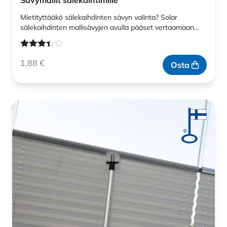
Sävymallit sälekaihtimille
Mietityttääkö sälekaihdinten sävyn valinta? Solar
sälekaihdinten mallisävyjen avulla pääset vertaamaan…
Arvostelu
1,88
€
tuotteesta:
Osta
3.33
/ 5