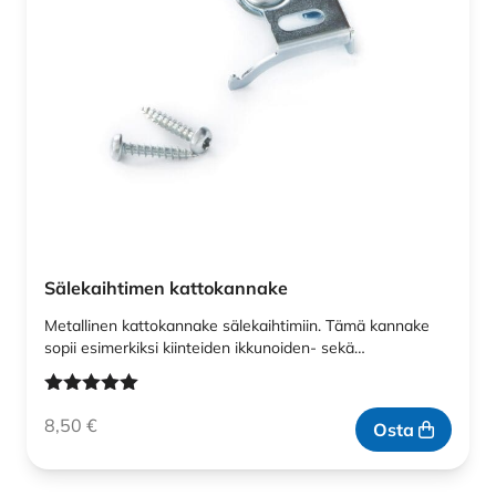
Sälekaihtimen kattokannake
Metallinen kattokannake sälekaihtimiin. Tämä kannake
sopii esimerkiksi kiinteiden ikkunoiden- sekä…
Arvostelu
8,50
€
tuotteesta:
Osta
5.00
/ 5