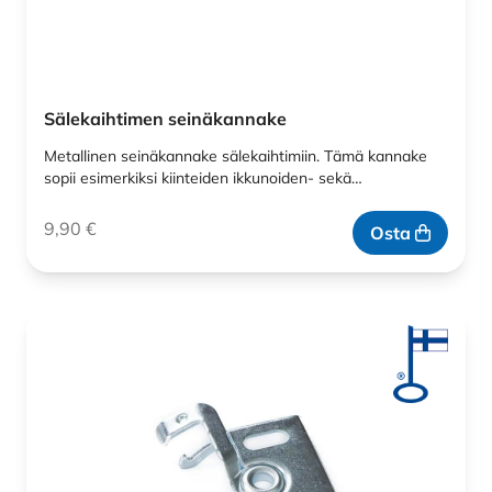
Sälekaihtimen seinäkannake
Metallinen seinäkannake sälekaihtimiin. Tämä kannake
sopii esimerkiksi kiinteiden ikkunoiden- sekä…
9,90
€
Osta