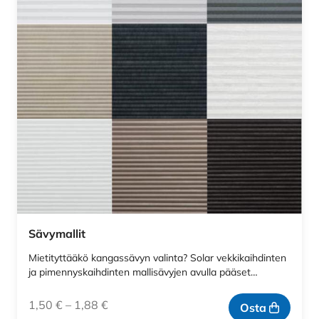
Sävymallit
Mietityttääkö kangassävyn valinta? Solar vekkikaihdinten
ja pimennyskaihdinten mallisävyjen avulla pääset…
1,50
€
–
1,88
€
Osta