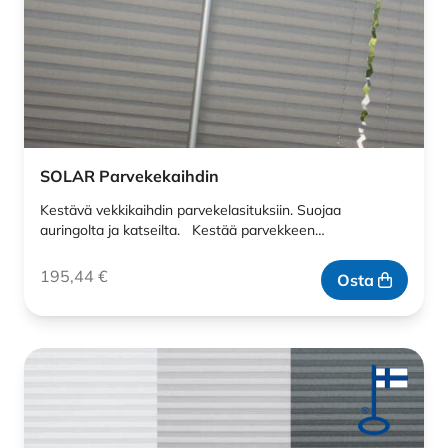
SOLAR Parvekekaihdin
Kestävä vekkikaihdin parvekelasituksiin. Suojaa
auringolta ja katseilta. Kestää parvekkeen…
195,44
€
Osta