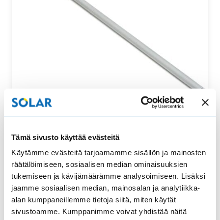
Säätötanko ylhäältä ja alhaalta säädettävään
Tämä sivusto käyttää evästeitä
vekkikaihtimeen
Käytämme evästeitä tarjoamamme sisällön ja mainosten
Tämä säätötanko sopii uralliseen ylhäältä ja alhaalta
räätälöimiseen, sosiaalisen median ominaisuuksien
säädettävään vekkikaihtimeen. Säätötangon pituus…
tukemiseen ja kävijämäärämme analysoimiseen. Lisäksi
jaamme sosiaalisen median, mainosalan ja analytiikka-
52,00
€
Osta
alan kumppaneillemme tietoja siitä, miten käytät
sivustoamme. Kumppanimme voivat yhdistää näitä