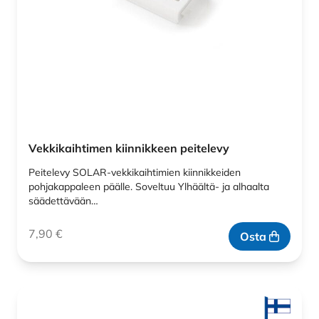
Vekkikaihtimen kiinnikkeen peitelevy
Peitelevy SOLAR-vekkikaihtimien kiinnikkeiden
pohjakappaleen päälle. Soveltuu Ylhäältä- ja alhaalta
säädettävään…
7,90
€
Osta