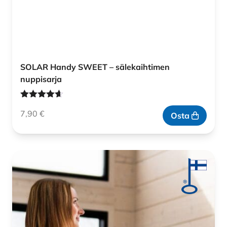
SOLAR Handy SWEET – sälekaihtimen
nuppisarja
Arvostelu
7,90
€
tuotteesta:
Osta
4.60
/ 5