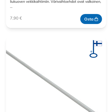
liukuoven vekkikaihtimiin. Värivaihtoehdot ovat valkoinen,
…
7,90
€
Osta