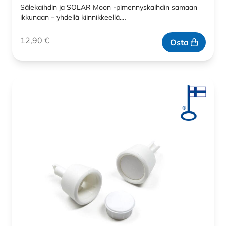
Sälekaihdin ja SOLAR Moon -pimennyskaihdin samaan
ikkunaan – yhdellä kiinnikkeellä.…
12,90
€
Osta