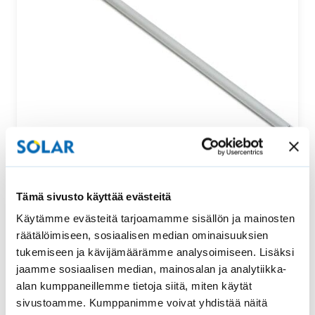
Säätötanko ylhäältä ja alhaalta säädettävään
Tämä sivusto käyttää evästeitä
vekkikaihtimeen
Käytämme evästeitä tarjoamamme sisällön ja mainosten
Tämä säätötanko sopii uralliseen ylhäältä ja alhaalta
räätälöimiseen, sosiaalisen median ominaisuuksien
säädettävään vekkikaihtimeen. Säätötangon pituus…
tukemiseen ja kävijämäärämme analysoimiseen. Lisäksi
jaamme sosiaalisen median, mainosalan ja analytiikka-
52,00
€
Osta
alan kumppaneillemme tietoja siitä, miten käytät
sivustoamme. Kumppanimme voivat yhdistää näitä