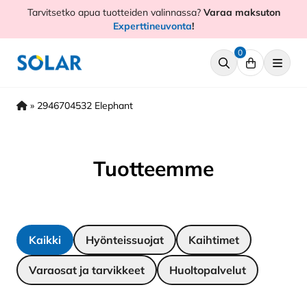
Hyppää
Tarvitsetko apua tuotteiden valinnassa?
Varaa maksuton
sisältöön
Experttineuvonta
!
0
»
2946704532 Elephant
Tuotteemme
Kaikki
Hyönteissuojat
Kaihtimet
Varaosat ja tarvikkeet
Huoltopalvelut