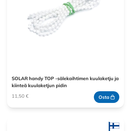
SOLAR handy TOP -sälekaihtimen kuulaketju ja
kiinteä kuulaketjun pidin
11,50
€
Osta