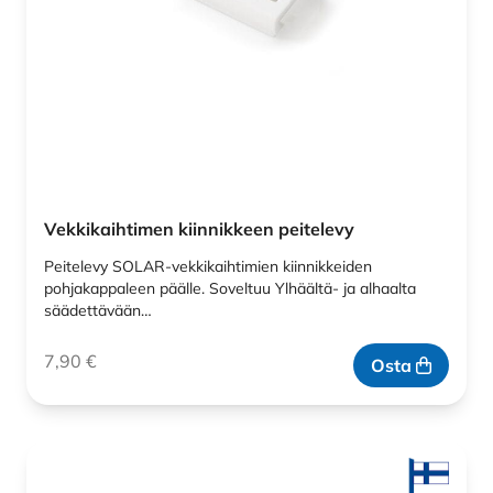
Vekkikaihtimen kiinnikkeen peitelevy
Peitelevy SOLAR-vekkikaihtimien kiinnikkeiden
pohjakappaleen päälle. Soveltuu Ylhäältä- ja alhaalta
säädettävään…
7,90
€
Osta