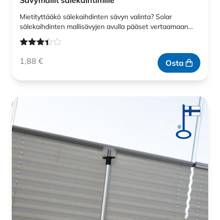
Sävymallit sälekaihtimille
Mietityttääkö sälekaihdinten sävyn valinta? Solar
sälekaihdinten mallisävyjen avulla pääset vertaamaan…
Arvostelu
1,88
€
tuotteesta:
Osta
3.33
/ 5