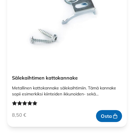
Sälekaihtimen kattokannake
Metallinen kattokannake sälekaihtimiin. Tämä kannake
sopii esimerkiksi kiinteiden ikkunoiden- sekä…
Arvostelu
8,50
€
tuotteesta:
Osta
5.00
/ 5