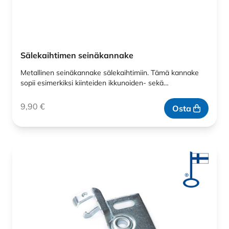
Sälekaihtimen seinäkannake
Metallinen seinäkannake sälekaihtimiin. Tämä kannake
sopii esimerkiksi kiinteiden ikkunoiden- sekä…
9,90
€
Osta