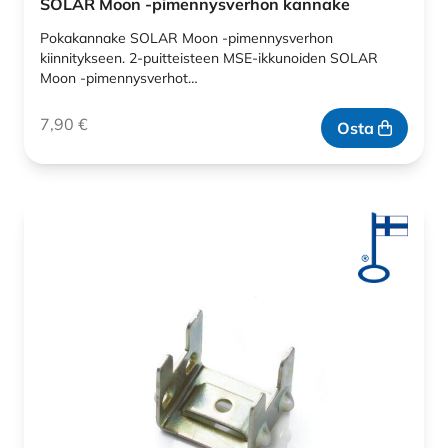
SOLAR Moon -pimennysverhon kannake
Pokakannake SOLAR Moon -pimennysverhon
kiinnitykseen. 2-puitteisteen MSE-ikkunoiden SOLAR
Moon -pimennysverhot…
7,90
€
Osta