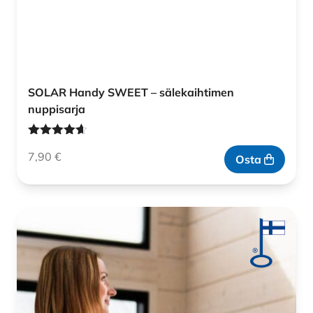
SOLAR Handy SWEET – sälekaihtimen
nuppisarja
Arvostelu
7,90
€
tuotteesta:
Osta
4.60
/ 5