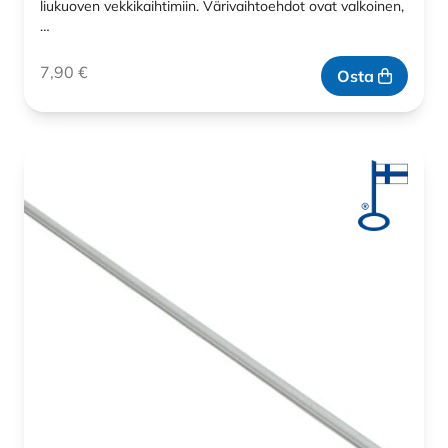
liukuoven vekkikaihtimiin. Värivaihtoehdot ovat valkoinen,
…
7,90
€
Osta