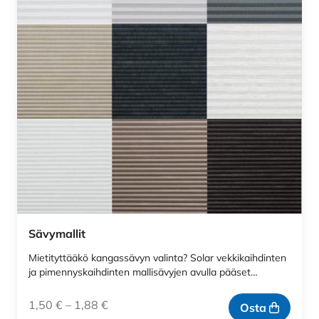
Sävymallit
Mietityttääkö kangassävyn valinta? Solar vekkikaihdinten
ja pimennyskaihdinten mallisävyjen avulla pääset…
1,50
€
–
1,88
€
Osta