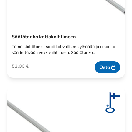
Säätötanko kattokaihtimeen
Tämä säätötanko sopii kahvalliseen ylhäältä ja alhaalta
säädettävään vekkikaihtimeen. Säätötanko…
52,00
€
Osta