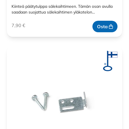
Kiinteä päätytulppa sälekaihtimeen. Tämän osan avulla
saadaan suojattua sälekaihtimen yläkotelon…
7,90
€
Osta