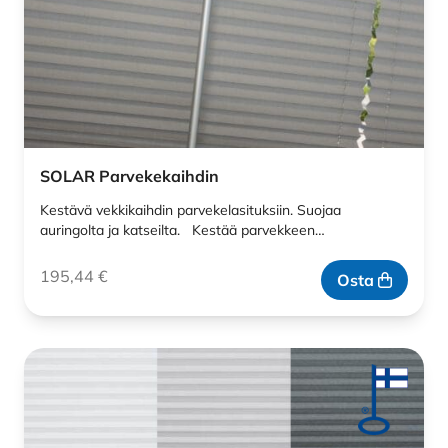
SOLAR Parvekekaihdin
Kestävä vekkikaihdin parvekelasituksiin. Suojaa
auringolta ja katseilta. Kestää parvekkeen…
195,44
€
Osta