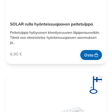
SOLAR rulla hyönteissuojaoven peitetulppa
Peitetulppa hyttysoven kiinnitysruuvien läpiporausreikiin.
Tämä osa viimeistelee hyönteissuojaoven asennuksen
ja…
6,90
€
Osta