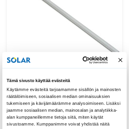
Säätötanko ylhäältä ja alhaalta säädettävään
Tämä sivusto käyttää evästeitä
vekkikaihtimeen
Käytämme evästeitä tarjoamamme sisällön ja mainosten
Tämä säätötanko sopii uralliseen ylhäältä ja alhaalta
räätälöimiseen, sosiaalisen median ominaisuuksien
säädettävään vekkikaihtimeen. Säätötangon pituus…
tukemiseen ja kävijämäärämme analysoimiseen. Lisäksi
jaamme sosiaalisen median, mainosalan ja analytiikka-
52,00
€
Osta
alan kumppaneillemme tietoja siitä, miten käytät
sivustoamme. Kumppanimme voivat yhdistää näitä