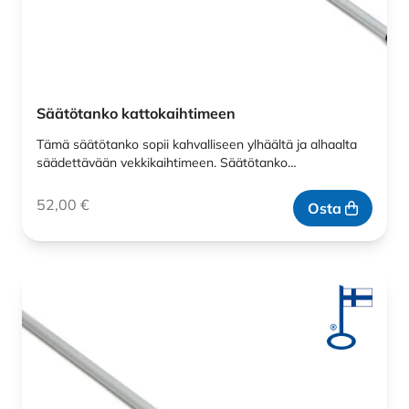
Säätötanko kattokaihtimeen
Tämä säätötanko sopii kahvalliseen ylhäältä ja alhaalta
säädettävään vekkikaihtimeen. Säätötanko…
52,00
€
Osta