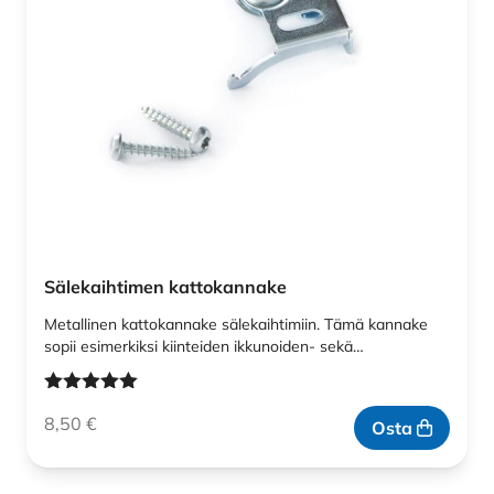
Sälekaihtimen kattokannake
Metallinen kattokannake sälekaihtimiin. Tämä kannake
sopii esimerkiksi kiinteiden ikkunoiden- sekä…
Arvostelu
8,50
€
tuotteesta:
Osta
5.00
/ 5