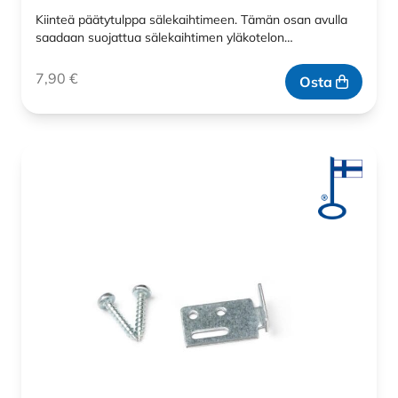
Kiinteä päätytulppa sälekaihtimeen. Tämän osan avulla
saadaan suojattua sälekaihtimen yläkotelon…
7,90
€
Osta