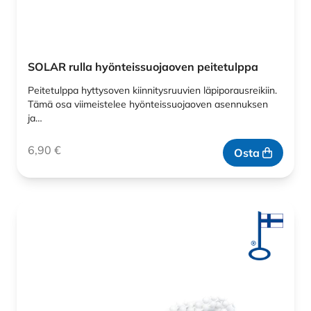
SOLAR rulla hyönteissuojaoven peitetulppa
Peitetulppa hyttysoven kiinnitysruuvien läpiporausreikiin.
Tämä osa viimeistelee hyönteissuojaoven asennuksen
ja…
6,90
€
Osta