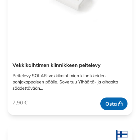
Vekkikaihtimen kiinnikkeen peitelevy
Peitelevy SOLAR-vekkikaihtimien kiinnikkeiden
pohjakappaleen päälle. Soveltuu Ylhäältä- ja alhaalta
säädettävään…
7,90
€
Osta