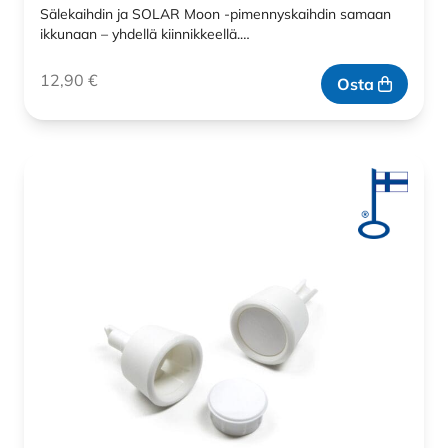
Sälekaihdin ja SOLAR Moon -pimennyskaihdin samaan
ikkunaan – yhdellä kiinnikkeellä.…
12,90
€
Osta