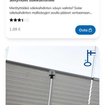
Sävymallit sälekaihtimille
Mietityttääkö sälekaihdinten sävyn valinta? Solar
sälekaihdinten mallisävyjen avulla pääset vertaamaan…
Arvostelu
1,88
€
tuotteesta:
Osta
3.33
/ 5