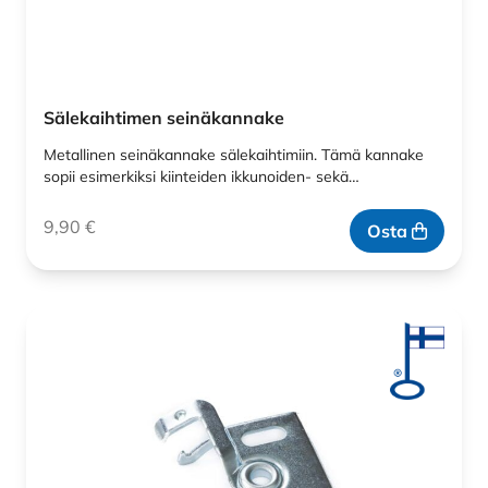
Sälekaihtimen seinäkannake
Metallinen seinäkannake sälekaihtimiin. Tämä kannake
sopii esimerkiksi kiinteiden ikkunoiden- sekä…
9,90
€
Osta