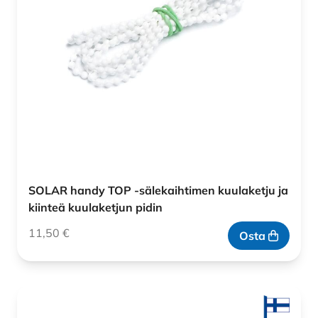
SOLAR handy TOP -sälekaihtimen kuulaketju ja
kiinteä kuulaketjun pidin
11,50
€
Osta