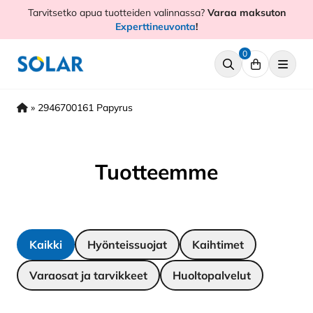
Hyppää
Tarvitsetko apua tuotteiden valinnassa?
Varaa maksuton
sisältöön
Experttineuvonta
!
0
»
2946700161 Papyrus
Tuotteemme
Kaikki
Hyönteissuojat
Kaihtimet
Varaosat ja tarvikkeet
Huoltopalvelut