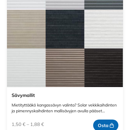
Sävymallit
Mietityttääkö kangassävyn valinta? Solar vekkikaihdinten
ja pimennyskaihdinten mallisävyjen avulla pääset…
1,50
€
–
1,88
€
Osta