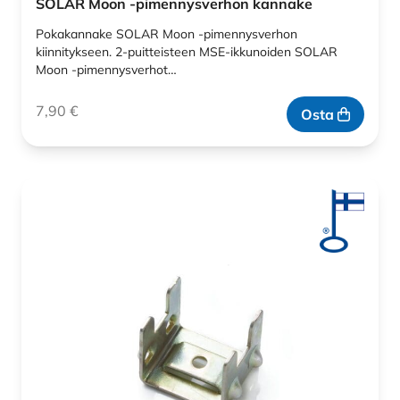
SOLAR Moon -pimennysverhon kannake
Pokakannake SOLAR Moon -pimennysverhon
kiinnitykseen. 2-puitteisteen MSE-ikkunoiden SOLAR
Moon -pimennysverhot…
7,90
€
Osta