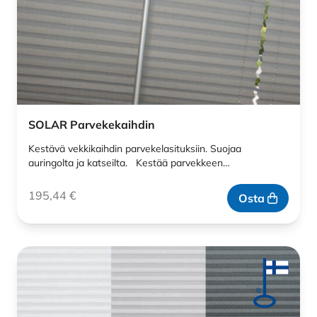
SOLAR Parvekekaihdin
Kestävä vekkikaihdin parvekelasituksiin. Suojaa
auringolta ja katseilta. Kestää parvekkeen…
195,44
€
Osta