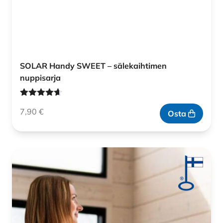
SOLAR Handy SWEET – sälekaihtimen
nuppisarja
Arvostelu
7,90
€
tuotteesta:
Osta
4.60
/ 5