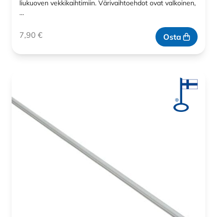
liukuoven vekkikaihtimiin. Värivaihtoehdot ovat valkoinen,
…
7,90
€
Osta