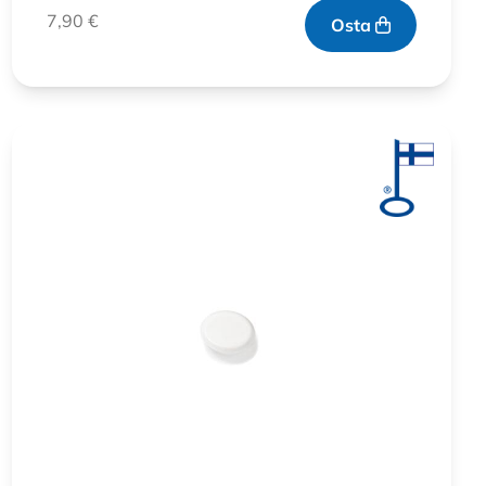
7,90
€
Osta