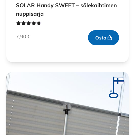
SOLAR Handy SWEET – sälekaihtimen
nuppisarja
Arvostelu
tuotteesta:
7,90
€
Osta
4.60
/ 5