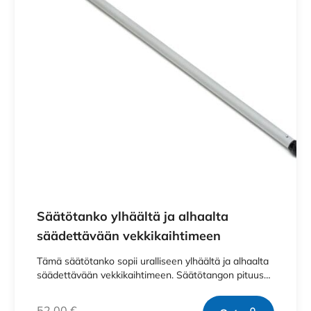
Säätötanko ylhäältä ja alhaalta
säädettävään vekkikaihtimeen
Tämä säätötanko sopii uralliseen ylhäältä ja alhaalta
säädettävään vekkikaihtimeen. Säätötangon pituus…
52,00
€