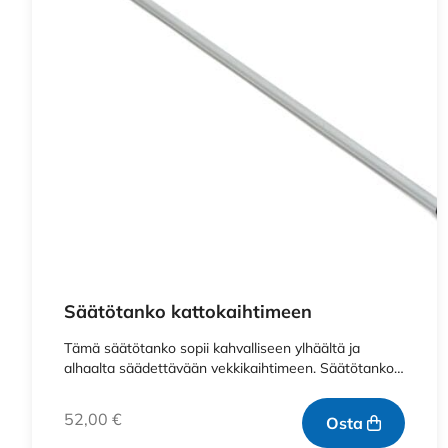
Säätötanko kattokaihtimeen
Tämä säätötanko sopii kahvalliseen ylhäältä ja
alhaalta säädettävään vekkikaihtimeen. Säätötanko…
52,00
€
Osta