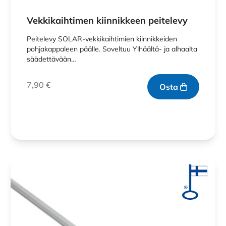
Vekkikaihtimen kiinnikkeen peitelevy
Peitelevy SOLAR-vekkikaihtimien kiinnikkeiden
pohjakappaleen päälle. Soveltuu Ylhäältä- ja alhaalta
säädettävään…
7,90
€
Osta