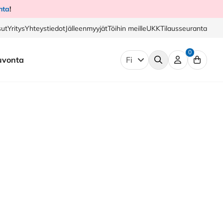
nta
!
ut
Yritys
Yhteystiedot
Jälleenmyyjät
Töihin meille
UKK
Tilausseuranta
0
uvonta
Fi