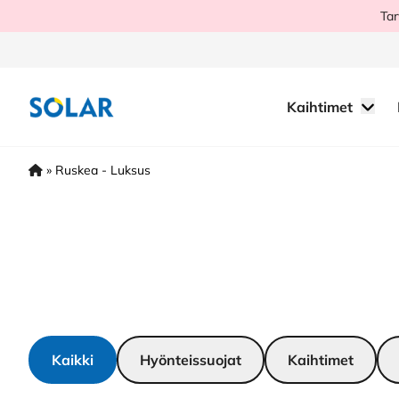
Hyppää
Tar
sisältöön
Kaihtimet
»
Ruskea - Luksus
Kaikki
Hyönteissuojat
Kaihtimet