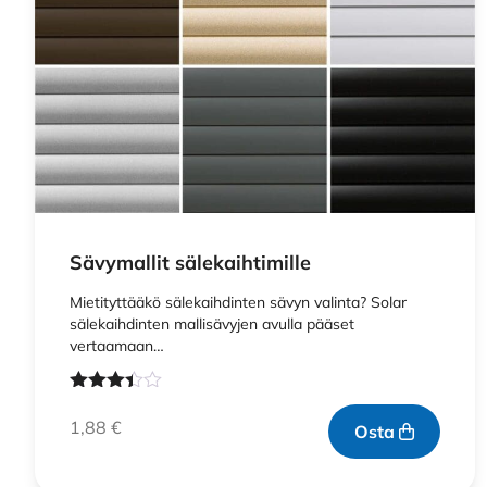
Sävymallit sälekaihtimille
Mietityttääkö sälekaihdinten sävyn valinta? Solar
sälekaihdinten mallisävyjen avulla pääset
vertaamaan…
Arvostelu
tuotteesta:
1,88
€
Osta
3.33
/ 5