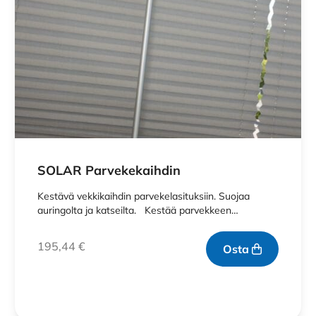
SOLAR Parvekekaihdin
Kestävä vekkikaihdin parvekelasituksiin. Suojaa
auringolta ja katseilta. Kestää parvekkeen…
195,44
€
Osta