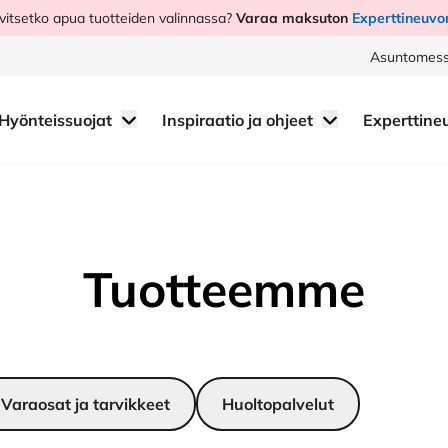
vitsetko apua tuotteiden valinnassa?
Varaa maksuton
Experttineuvo
Asuntomess
Hyönteissuojat
Inspiraatio ja ohjeet
Experttine
Tuotteemme
Varaosat ja tarvikkeet
Huoltopalvelut