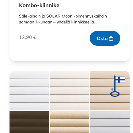
Kombo-kiinnike
Sälekaihdin ja SOLAR Moon -pimennyskaihdin
samaan ikkunaan – yhdellä kiinnikkeellä.…
12,90
€
Osta