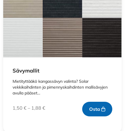
Sävymallit
Mietityttääkö kangassävyn valinta? Solar
vekkikaihdinten ja pimennyskaihdinten mallisävyjen
avulla pääset…
1,50
€
–
1,88
€
Osta