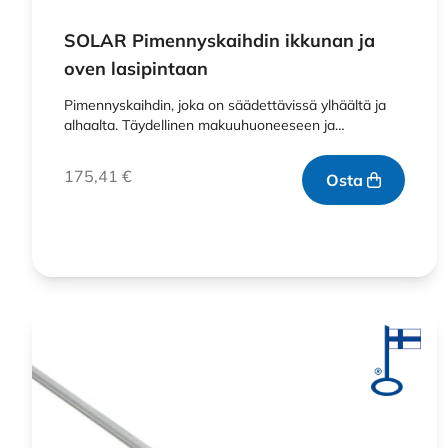
SOLAR Pimennyskaihdin ikkunan ja
oven lasipintaan
Pimennyskaihdin, joka on säädettävissä ylhäältä ja
alhaalta. Täydellinen makuuhuoneeseen ja…
175,41
€
Osta