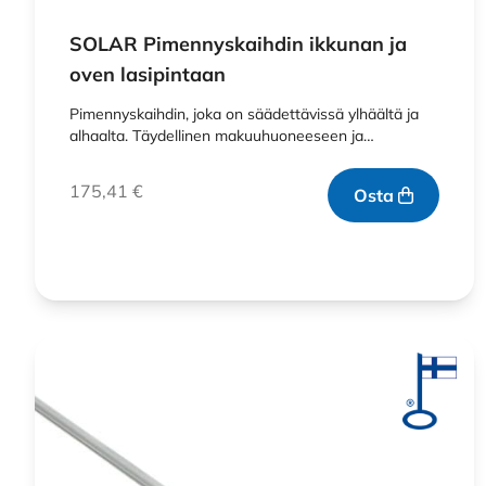
SOLAR Pimennyskaihdin ikkunan ja
oven lasipintaan
Pimennyskaihdin, joka on säädettävissä ylhäältä ja
alhaalta. Täydellinen makuuhuoneeseen ja…
175,41
€
Osta