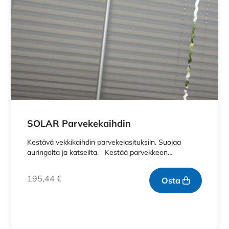
SOLAR Parvekekaihdin
Kestävä vekkikaihdin parvekelasituksiin. Suojaa
auringolta ja katseilta. Kestää parvekkeen…
195,44
€
Osta