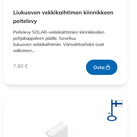
Liukuoven vekkikaihtimen kiinnikkeen
peitelevy
Peitelevy SOLAR-vekkikaihtimien kiinnikkeiden
pohjakappaleen päälle. Soveltuu
liukuoven vekkikaihtimiin. Värivaihtoehdot ovat
valkoinen,…
7,90
€
Osta