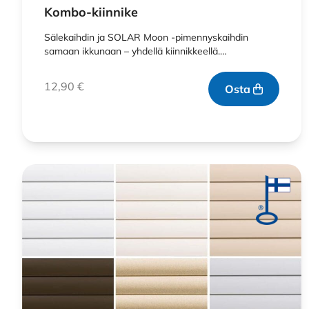
Kombo-kiinnike
Sälekaihdin ja SOLAR Moon -pimennyskaihdin
samaan ikkunaan – yhdellä kiinnikkeellä.…
12,90
€
Osta