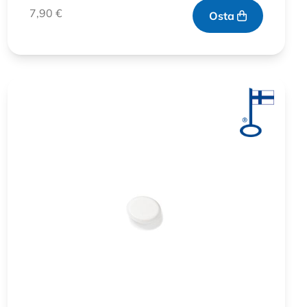
7,90
€
Osta