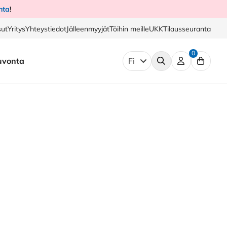
nta
!
ut
Yritys
Yhteystiedot
Jälleenmyyjät
Töihin meille
UKK
Tilausseuranta
0
uvonta
Fi