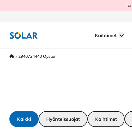
Hyppää
Tar
sisältöön
Kaihtimet
»
2940724440 Oyster
Kaikki
Hyönteissuojat
Kaihtimet