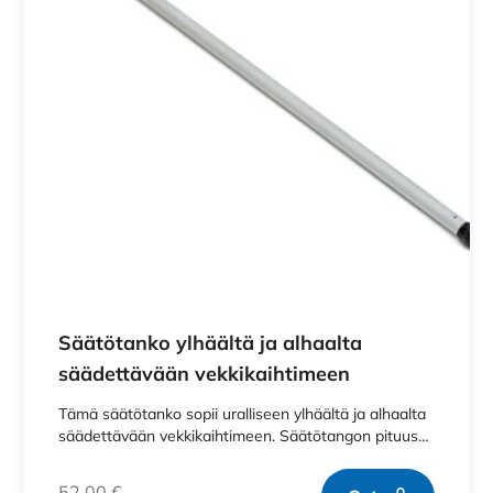
Säätötanko ylhäältä ja alhaalta
säädettävään vekkikaihtimeen
Tämä säätötanko sopii uralliseen ylhäältä ja alhaalta
säädettävään vekkikaihtimeen. Säätötangon pituus…
52,00
€