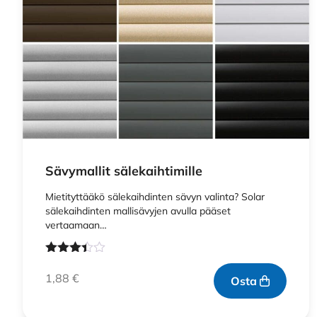
Sävymallit sälekaihtimille
Mietityttääkö sälekaihdinten sävyn valinta? Solar
sälekaihdinten mallisävyjen avulla pääset
vertaamaan…
Arvostelu
tuotteesta:
1,88
€
Osta
3.33
/ 5