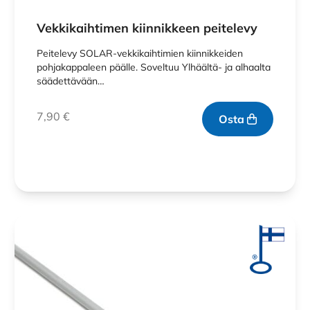
Vekkikaihtimen kiinnikkeen peitelevy
Peitelevy SOLAR-vekkikaihtimien kiinnikkeiden
pohjakappaleen päälle. Soveltuu Ylhäältä- ja alhaalta
säädettävään…
7,90
€
Osta