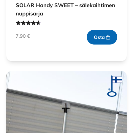
SOLAR Handy SWEET – sälekaihtimen
nuppisarja
Arvostelu
tuotteesta:
7,90
€
Osta
4.60
/ 5