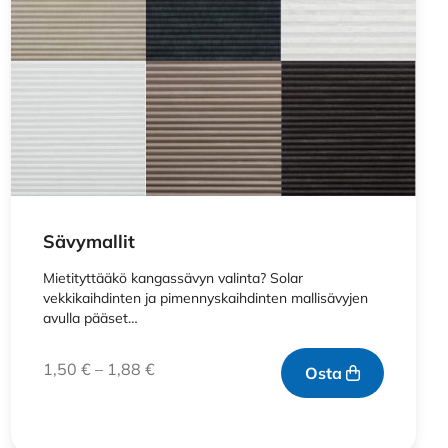
Sävymallit
Mietityttääkö kangassävyn valinta? Solar
vekkikaihdinten ja pimennyskaihdinten mallisävyjen
avulla pääset…
1,50
€
–
1,88
€
Osta