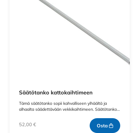
Säätötanko kattokaihtimeen
Tämä säätötanko sopii kahvalliseen ylhäältä ja
alhaalta säädettävään vekkikaihtimeen. Säätötanko…
52,00
€
Osta