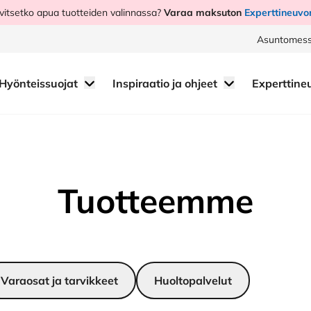
vitsetko apua tuotteiden valinnassa?
Varaa maksuton
Experttineuvo
Asuntomess
Hyönteissuojat
Inspiraatio ja ohjeet
Experttine
Tuotteemme
Varaosat ja tarvikkeet
Huoltopalvelut