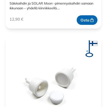
Sälekaihdin ja SOLAR Moon -pimennyskaihdin samaan
ikkunaan – yhdellä kiinnikkeellä.…
12,90
€
Osta