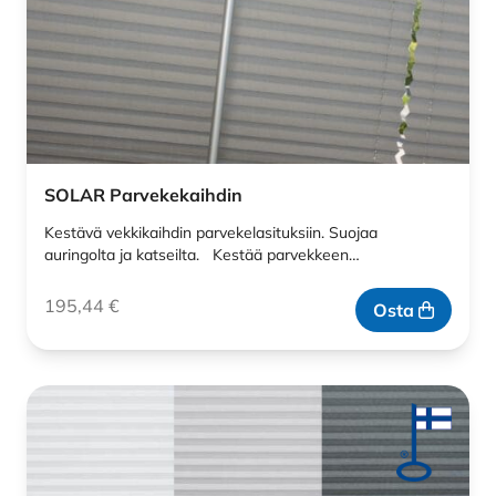
SOLAR Parvekekaihdin
Kestävä vekkikaihdin parvekelasituksiin. Suojaa
auringolta ja katseilta. Kestää parvekkeen…
195,44
€
Osta