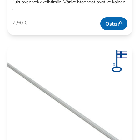
liukuoven vekkikaihtimiin. Värivaihtoehdot ovat valkoinen,
…
7,90
€
Osta