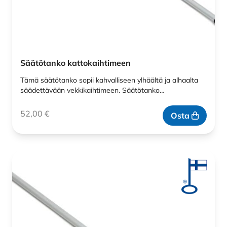
Säätötanko kattokaihtimeen
Tämä säätötanko sopii kahvalliseen ylhäältä ja alhaalta
säädettävään vekkikaihtimeen. Säätötanko…
52,00
€
Osta