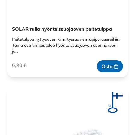
SOLAR rulla hyönteissuojaoven peitetulppa
Peitetulppa hyttysoven kiinnitysruuvien läpiporausreikiin.
Tämä osa viimeistelee hyönteissuojaoven asennuksen
ja…
6,90
€
Osta