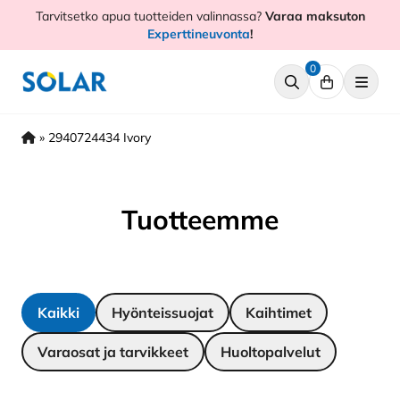
Hyppää
Tarvitsetko apua tuotteiden valinnassa?
Varaa maksuton
sisältöön
Experttineuvonta
!
0
»
2940724434 Ivory
Tuotteemme
Kaikki
Hyönteissuojat
Kaihtimet
Varaosat ja tarvikkeet
Huoltopalvelut