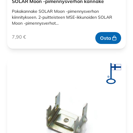
SOLAR Moon -pimennysverhon kannake
Pokakannake SOLAR Moon -pimennysverhon
kiinnitykseen. 2-puitteisteen MSE-ikkunoiden SOLAR
Moon -pimennysverhot…
7,90
€
Osta