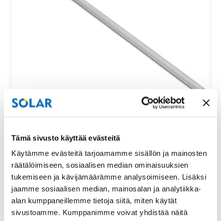
Säätötanko ylhäältä ja alhaalta säädettävään
Tämä sivusto käyttää evästeitä
vekkikaihtimeen
Käytämme evästeitä tarjoamamme sisällön ja mainosten
Tämä säätötanko sopii uralliseen ylhäältä ja alhaalta
räätälöimiseen, sosiaalisen median ominaisuuksien
säädettävään vekkikaihtimeen. Säätötangon pituus…
tukemiseen ja kävijämäärämme analysoimiseen. Lisäksi
jaamme sosiaalisen median, mainosalan ja analytiikka-
52,00
€
Osta
alan kumppaneillemme tietoja siitä, miten käytät
sivustoamme. Kumppanimme voivat yhdistää näitä