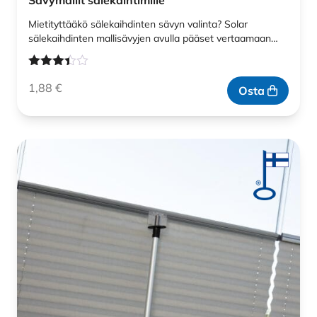
Sävymallit sälekaihtimille
Mietityttääkö sälekaihdinten sävyn valinta? Solar
sälekaihdinten mallisävyjen avulla pääset vertaamaan…
Arvostelu
1,88
€
tuotteesta:
Osta
3.33
/ 5