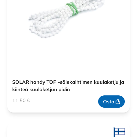
SOLAR handy TOP -sälekaihtimen kuulaketju ja
kiinteä kuulaketjun pidin
11,50
€
Osta