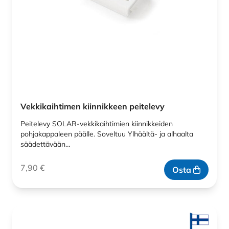
Vekkikaihtimen kiinnikkeen peitelevy
Peitelevy SOLAR-vekkikaihtimien kiinnikkeiden
pohjakappaleen päälle. Soveltuu Ylhäältä- ja alhaalta
säädettävään…
7,90
€
Osta