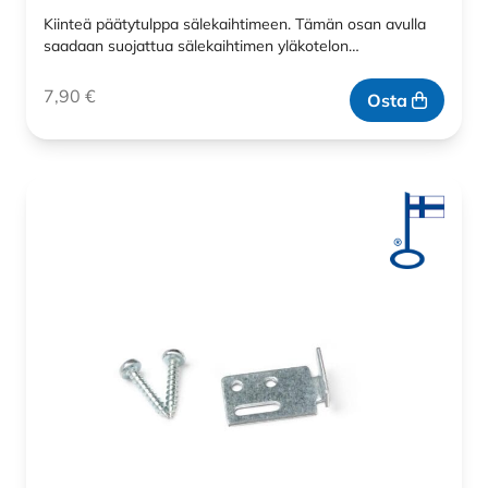
Kiinteä päätytulppa sälekaihtimeen. Tämän osan avulla
saadaan suojattua sälekaihtimen yläkotelon…
7,90
€
Osta