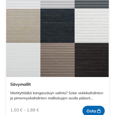
Sävymallit
Mietityttääkö kangassävyn valinta? Solar vekkikaihdinten
ja pimennyskaihdinten mallisävyjen avulla pääset…
1,50
€
–
1,88
€
Osta