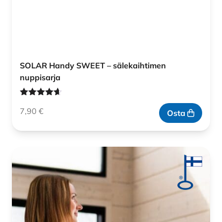
SOLAR Handy SWEET – sälekaihtimen
nuppisarja
Arvostelu
7,90
€
tuotteesta:
Osta
4.60
/ 5