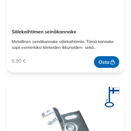
Sälekaihtimen seinäkannake
Metallinen seinäkannake sälekaihtimiin. Tämä kannake
sopii esimerkiksi kiinteiden ikkunoiden- sekä…
9,90
€
Osta