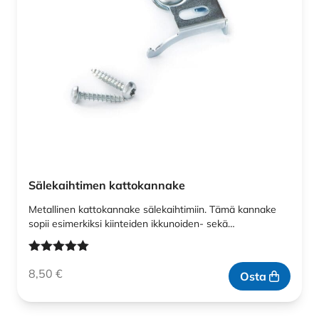
Sälekaihtimen kattokannake
Metallinen kattokannake sälekaihtimiin. Tämä kannake
sopii esimerkiksi kiinteiden ikkunoiden- sekä…
Arvostelu
8,50
€
tuotteesta:
Osta
5.00
/ 5