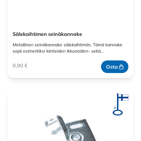
Sälekaihtimen seinäkannake
Metallinen seinäkannake sälekaihtimiin. Tämä kannake
sopii esimerkiksi kiinteiden ikkunoiden- sekä…
9,90
€
Osta