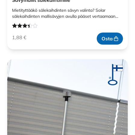
Sävymallit sälekaihtimille
Mietityttääkö sälekaihdinten sävyn valinta? Solar
sälekaihdinten mallisävyjen avulla pääset vertaamaan…
Arvostelu
1,88
€
tuotteesta:
Osta
3.33
/ 5