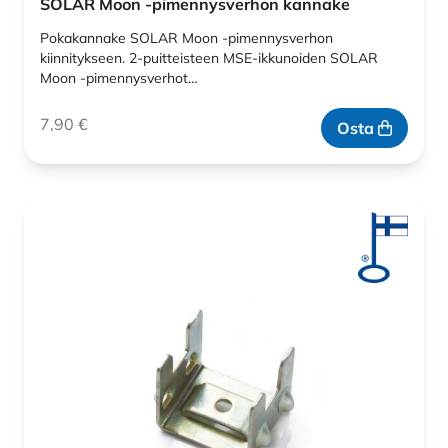
SOLAR Moon -pimennysverhon kannake
Pokakannake SOLAR Moon -pimennysverhon
kiinnitykseen. 2-puitteisteen MSE-ikkunoiden SOLAR
Moon -pimennysverhot…
7,90
€
Osta