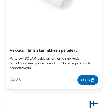
Vekkikaihtimen kiinnikkeen peitelevy
Peitelevy SOLAR-vekkikaihtimien kiinnikkeiden
pohjakappaleen päälle. Soveltuu Ylhäältä- ja alhaalta
säädettävään…
7,90
€
Osta