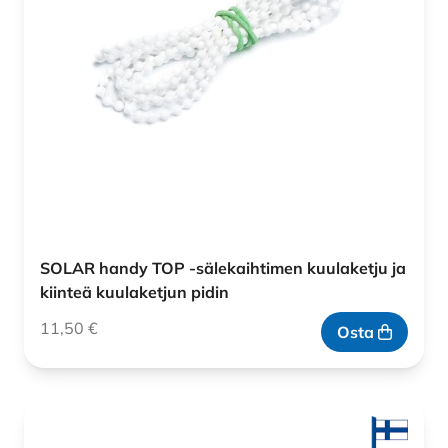
SOLAR handy TOP -sälekaihtimen kuulaketju ja
kiinteä kuulaketjun pidin
11,50
€
Osta