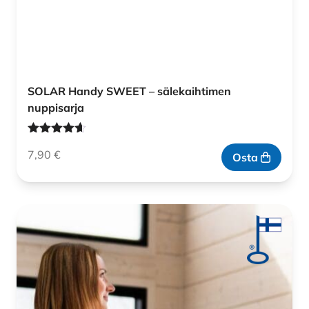
SOLAR Handy SWEET – sälekaihtimen
nuppisarja
Arvostelu
7,90
€
tuotteesta:
Osta
4.60
/ 5