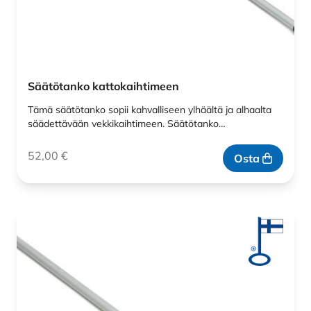
Säätötanko kattokaihtimeen
Tämä säätötanko sopii kahvalliseen ylhäältä ja alhaalta
säädettävään vekkikaihtimeen. Säätötanko…
52,00
€
Osta