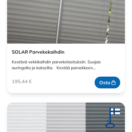
SOLAR Parvekekaihdin
Kestävä vekkikaihdin parvekelasituksiin. Suojaa
auringolta ja katseilta. Kestää parvekkeen…
195,44
€
Osta