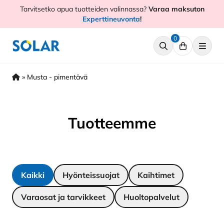
Hyppää
Tarvitsetko apua tuotteiden valinnassa?
Varaa maksuton
sisältöön
Experttineuvonta
!
0
»
Musta - pimentävä
Tuotteemme
Kaikki
Hyönteissuojat
Kaihtimet
Varaosat ja tarvikkeet
Huoltopalvelut