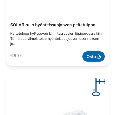
SOLAR rulla hyönteissuojaoven peitetulppa
Peitetulppa hyttysoven kiinnitysruuvien läpiporausreikiin.
Tämä osa viimeistelee hyönteissuojaoven asennuksen
ja…
6,90
€
Osta