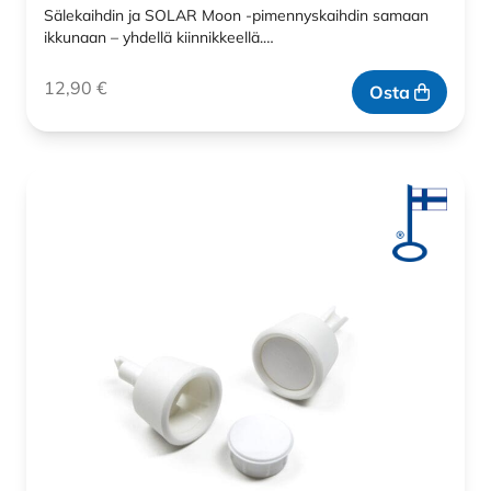
Sälekaihdin ja SOLAR Moon -pimennyskaihdin samaan
ikkunaan – yhdellä kiinnikkeellä.…
12,90
€
Osta