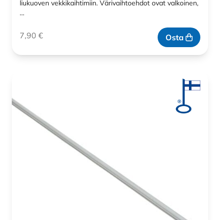
liukuoven vekkikaihtimiin. Värivaihtoehdot ovat valkoinen,
…
7,90
€
Osta