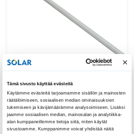
Säätötanko ylhäältä ja alhaalta säädettävään
Tämä sivusto käyttää evästeitä
vekkikaihtimeen
Käytämme evästeitä tarjoamamme sisällön ja mainosten
Tämä säätötanko sopii uralliseen ylhäältä ja alhaalta
räätälöimiseen, sosiaalisen median ominaisuuksien
säädettävään vekkikaihtimeen. Säätötangon pituus…
tukemiseen ja kävijämäärämme analysoimiseen. Lisäksi
jaamme sosiaalisen median, mainosalan ja analytiikka-
52,00
€
Osta
alan kumppaneillemme tietoja siitä, miten käytät
sivustoamme. Kumppanimme voivat yhdistää näitä