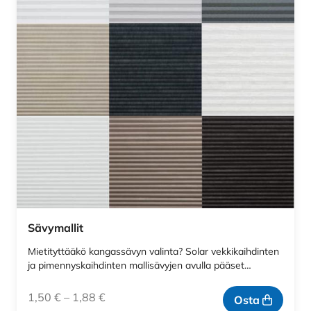
Sävymallit
Mietityttääkö kangassävyn valinta? Solar vekkikaihdinten
ja pimennyskaihdinten mallisävyjen avulla pääset…
1,50
€
–
1,88
€
Osta