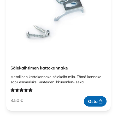
Sälekaihtimen kattokannake
Metallinen kattokannake sälekaihtimiin. Tämä kannake
sopii esimerkiksi kiinteiden ikkunoiden- sekä…
Arvostelu
8,50
€
tuotteesta:
Osta
5.00
/ 5