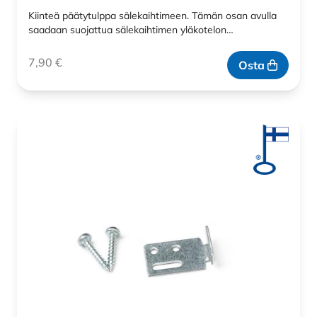
Kiinteä päätytulppa sälekaihtimeen. Tämän osan avulla
saadaan suojattua sälekaihtimen yläkotelon…
7,90
€
Osta