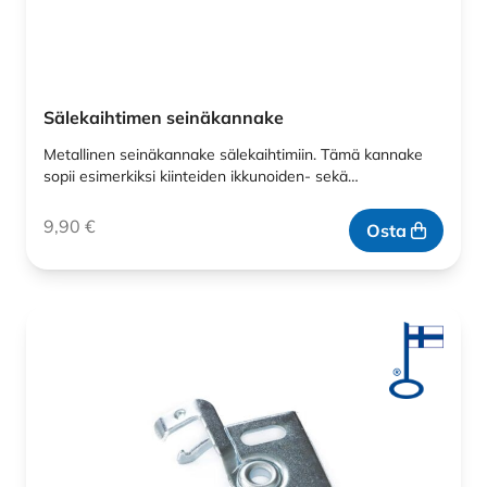
Sälekaihtimen seinäkannake
Metallinen seinäkannake sälekaihtimiin. Tämä kannake
sopii esimerkiksi kiinteiden ikkunoiden- sekä…
9,90
€
Osta