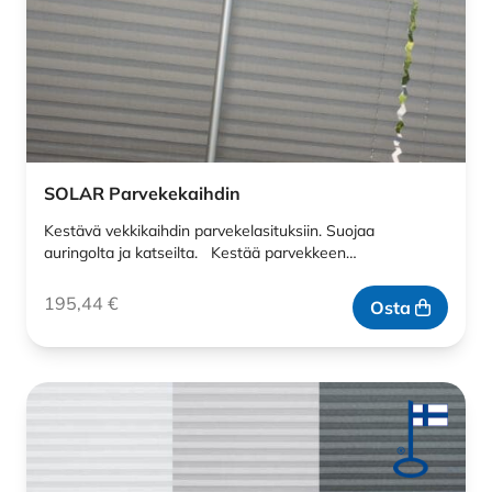
SOLAR Parvekekaihdin
Kestävä vekkikaihdin parvekelasituksiin. Suojaa
auringolta ja katseilta. Kestää parvekkeen…
195,44
€
Osta