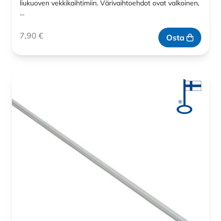
liukuoven vekkikaihtimiin. Värivaihtoehdot ovat valkoinen,
…
7,90
€
Osta