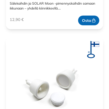
Sälekaihdin ja SOLAR Moon -pimennyskaihdin samaan
ikkunaan – yhdellä kiinnikkeellä.…
12,90
€
Osta