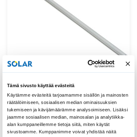
Säätötanko ylhäältä ja alhaalta säädettävään
Tämä sivusto käyttää evästeitä
vekkikaihtimeen
Käytämme evästeitä tarjoamamme sisällön ja mainosten
Tämä säätötanko sopii uralliseen ylhäältä ja alhaalta
räätälöimiseen, sosiaalisen median ominaisuuksien
säädettävään vekkikaihtimeen. Säätötangon pituus…
tukemiseen ja kävijämäärämme analysoimiseen. Lisäksi
jaamme sosiaalisen median, mainosalan ja analytiikka-
52,00
€
Osta
alan kumppaneillemme tietoja siitä, miten käytät
sivustoamme. Kumppanimme voivat yhdistää näitä