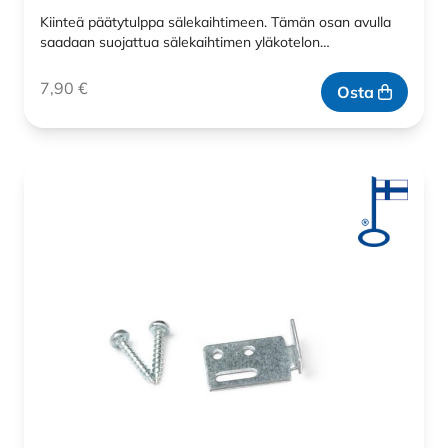
Kiinteä päätytulppa sälekaihtimeen. Tämän osan avulla
saadaan suojattua sälekaihtimen yläkotelon…
7,90
€
Osta