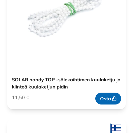
SOLAR handy TOP -sälekaihtimen kuulaketju ja
kiinteä kuulaketjun pidin
11,50
€
Osta