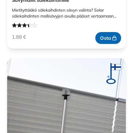
Sävymallit sälekaihtimille
Mietityttääkö sälekaihdinten sävyn valinta? Solar
sälekaihdinten mallisävyjen avulla pääset vertaamaan…
Arvostelu
1,88
€
tuotteesta:
Osta
3.33
/ 5