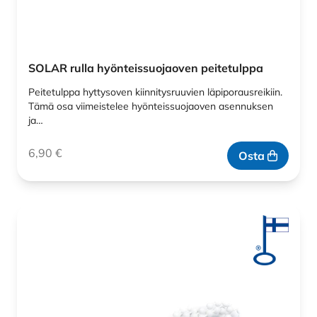
SOLAR rulla hyönteissuojaoven peitetulppa
Peitetulppa hyttysoven kiinnitysruuvien läpiporausreikiin.
Tämä osa viimeistelee hyönteissuojaoven asennuksen
ja…
6,90
€
Osta