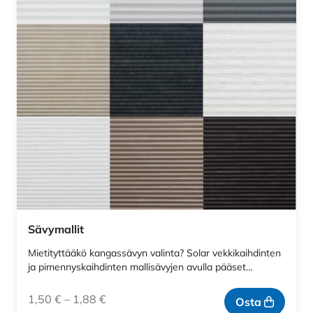
Sävymallit
Mietityttääkö kangassävyn valinta? Solar vekkikaihdinten
ja pimennyskaihdinten mallisävyjen avulla pääset…
1,50
€
–
1,88
€
Osta