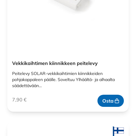
Vekkikaihtimen kiinnikkeen peitelevy
Peitelevy SOLAR-vekkikaihtimien kiinnikkeiden
pohjakappaleen päälle. Soveltuu Ylhäältä- ja alhaalta
säädettävään…
7,90
€
Osta