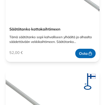
Säätötanko kattokaihtimeen
Tämä säätötanko sopii kahvalliseen ylhäältä ja alhaalta
säädettävään vekkikaihtimeen. Säätötanko…
52,00
€
Osta