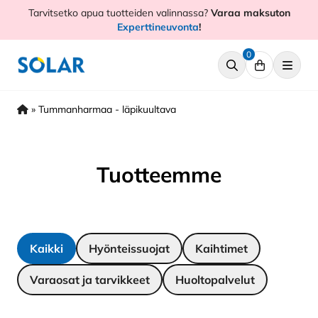
Hyppää
Tarvitsetko apua tuotteiden valinnassa?
Varaa maksuton
sisältöön
Experttineuvonta
!
0
»
Tummanharmaa - läpikuultava
Tuotteemme
Kaikki
Hyönteissuojat
Kaihtimet
Varaosat ja tarvikkeet
Huoltopalvelut