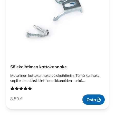
Sälekaihtimen kattokannake
Metallinen kattokannake sälekaihtimiin. Tämä kannake
sopii esimerkiksi kiinteiden ikkunoiden- sekä…
Arvostelu
8,50
€
tuotteesta:
Osta
5.00
/ 5