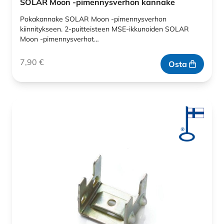
SOLAR Moon -pimennysverhon kannake
Pokakannake SOLAR Moon -pimennysverhon
kiinnitykseen. 2-puitteisteen MSE-ikkunoiden SOLAR
Moon -pimennysverhot…
7,90
€
Osta