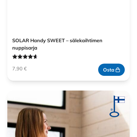
SOLAR Handy SWEET – sälekaihtimen
nuppisarja
Arvostelu
7,90
€
tuotteesta:
Osta
4.60
/ 5