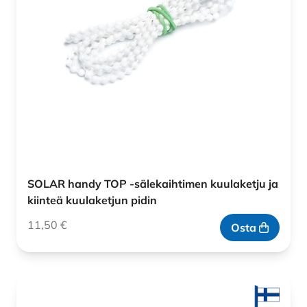
SOLAR handy TOP -sälekaihtimen kuulaketju ja
kiinteä kuulaketjun pidin
11,50
€
Osta