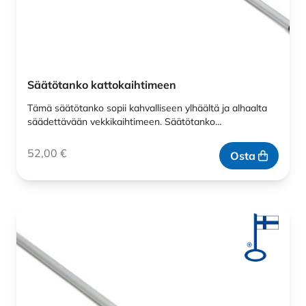
Säätötanko kattokaihtimeen
Tämä säätötanko sopii kahvalliseen ylhäältä ja alhaalta
säädettävään vekkikaihtimeen. Säätötanko…
52,00
€
Osta