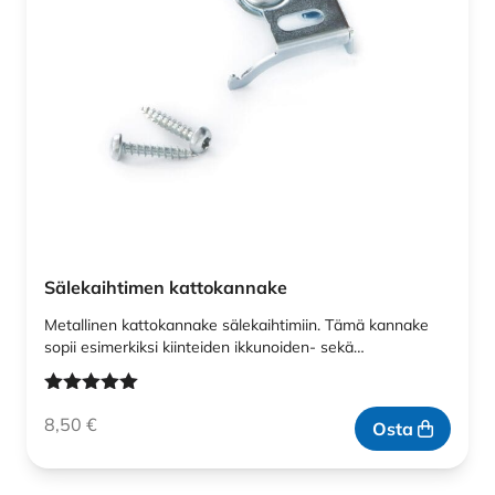
Sälekaihtimen kattokannake
Metallinen kattokannake sälekaihtimiin. Tämä kannake
sopii esimerkiksi kiinteiden ikkunoiden- sekä…
Arvostelu
8,50
€
tuotteesta:
Osta
5.00
/ 5