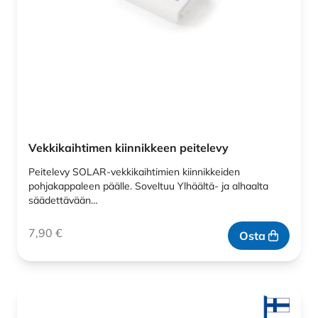
Vekkikaihtimen kiinnikkeen peitelevy
Peitelevy SOLAR-vekkikaihtimien kiinnikkeiden
pohjakappaleen päälle. Soveltuu Ylhäältä- ja alhaalta
säädettävään…
7,90
€
Osta