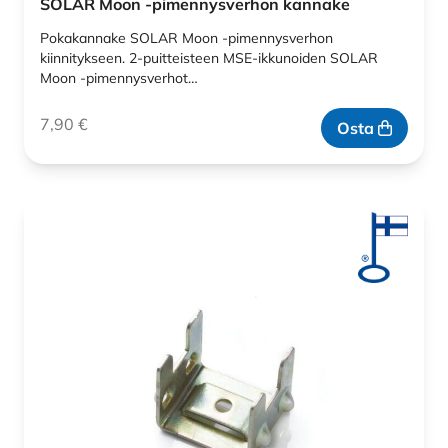
SOLAR Moon -pimennysverhon kannake
Pokakannake SOLAR Moon -pimennysverhon
kiinnitykseen. 2-puitteisteen MSE-ikkunoiden SOLAR
Moon -pimennysverhot…
7,90
€
Osta