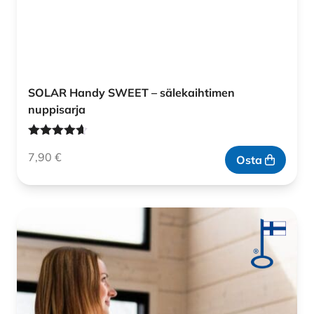
SOLAR Handy SWEET – sälekaihtimen
nuppisarja
Arvostelu
7,90
€
tuotteesta:
Osta
4.60
/ 5