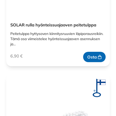
SOLAR rulla hyönteissuojaoven peitetulppa
Peitetulppa hyttysoven kiinnitysruuvien läpiporausreikiin.
Tämä osa viimeistelee hyönteissuojaoven asennuksen
ja…
6,90
€
Osta