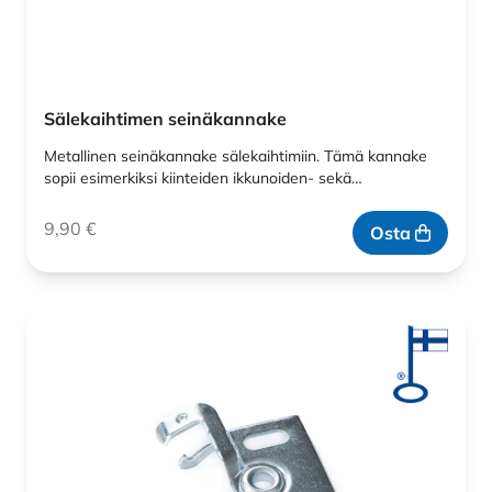
Sälekaihtimen seinäkannake
Metallinen seinäkannake sälekaihtimiin. Tämä kannake
sopii esimerkiksi kiinteiden ikkunoiden- sekä…
9,90
€
Osta