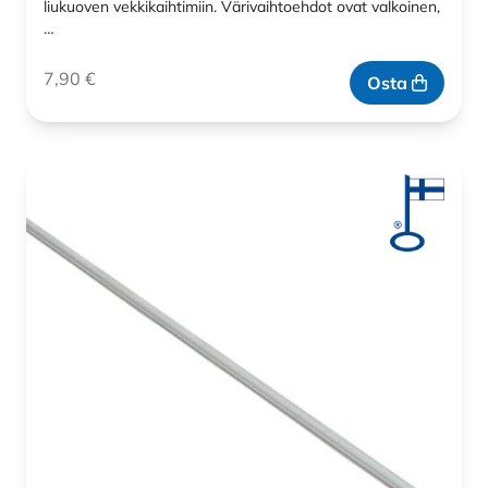
liukuoven vekkikaihtimiin. Värivaihtoehdot ovat valkoinen,
…
7,90
€
Osta