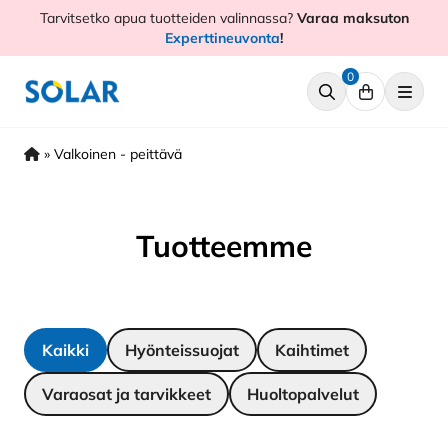
Hyppää
Tarvitsetko apua tuotteiden valinnassa?
Varaa maksuton
sisältöön
Experttineuvonta
!
0
»
Valkoinen - peittävä
Tuotteemme
Kaikki
Hyönteissuojat
Kaihtimet
Varaosat ja tarvikkeet
Huoltopalvelut