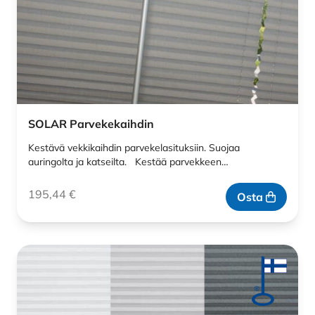
SOLAR Parvekekaihdin
Kestävä vekkikaihdin parvekelasituksiin. Suojaa
auringolta ja katseilta. Kestää parvekkeen…
195,44
€
Osta