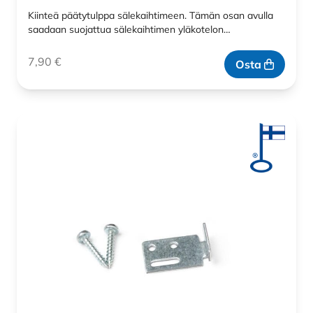
Kiinteä päätytulppa sälekaihtimeen. Tämän osan avulla
saadaan suojattua sälekaihtimen yläkotelon…
7,90
€
Osta