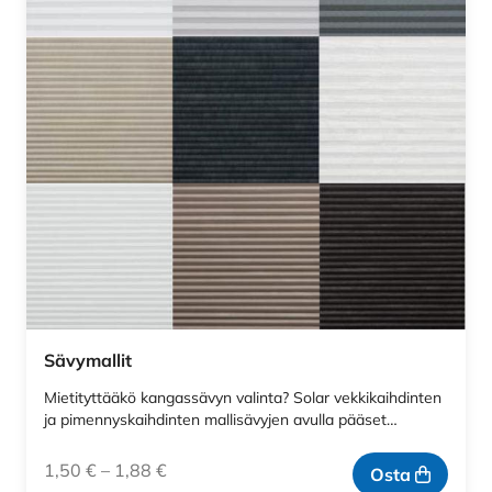
Sävymallit
Mietityttääkö kangassävyn valinta? Solar vekkikaihdinten
ja pimennyskaihdinten mallisävyjen avulla pääset…
1,50
€
–
1,88
€
Osta