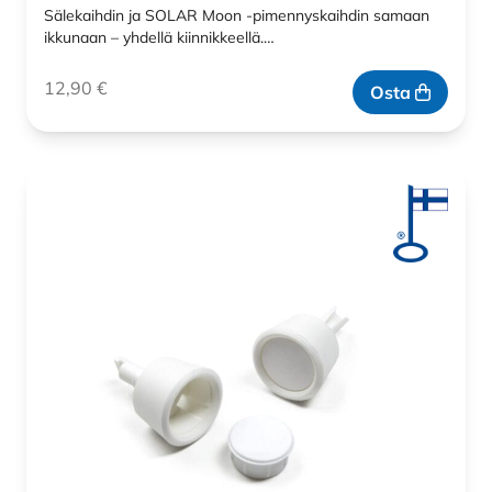
Sälekaihdin ja SOLAR Moon -pimennyskaihdin samaan
ikkunaan – yhdellä kiinnikkeellä.…
12,90
€
Osta