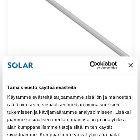
Säätötanko ylhäältä ja alhaalta säädettävään
Tämä sivusto käyttää evästeitä
vekkikaihtimeen
Käytämme evästeitä tarjoamamme sisällön ja mainosten
Tämä säätötanko sopii uralliseen ylhäältä ja alhaalta
räätälöimiseen, sosiaalisen median ominaisuuksien
säädettävään vekkikaihtimeen. Säätötangon pituus…
tukemiseen ja kävijämäärämme analysoimiseen. Lisäksi
jaamme sosiaalisen median, mainosalan ja analytiikka-
52,00
€
Osta
alan kumppaneillemme tietoja siitä, miten käytät
sivustoamme. Kumppanimme voivat yhdistää näitä