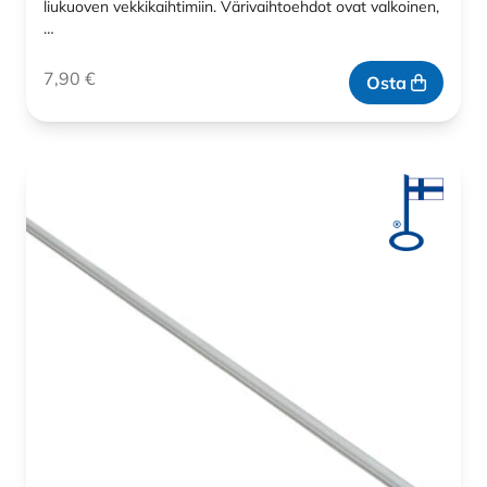
liukuoven vekkikaihtimiin. Värivaihtoehdot ovat valkoinen,
…
7,90
€
Osta