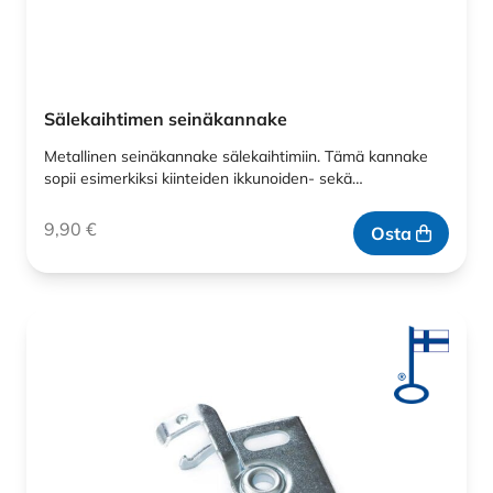
Sälekaihtimen seinäkannake
Metallinen seinäkannake sälekaihtimiin. Tämä kannake
sopii esimerkiksi kiinteiden ikkunoiden- sekä…
9,90
€
Osta