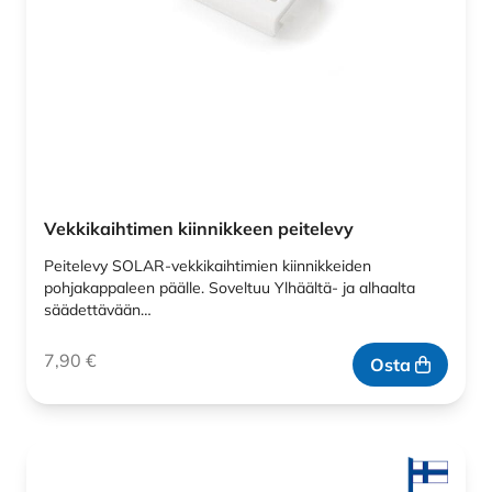
Vekkikaihtimen kiinnikkeen peitelevy
Peitelevy SOLAR-vekkikaihtimien kiinnikkeiden
pohjakappaleen päälle. Soveltuu Ylhäältä- ja alhaalta
säädettävään…
7,90
€
Osta