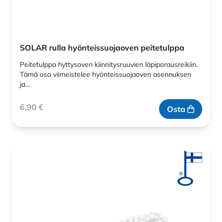
SOLAR rulla hyönteissuojaoven peitetulppa
Peitetulppa hyttysoven kiinnitysruuvien läpiporausreikiin.
Tämä osa viimeistelee hyönteissuojaoven asennuksen
ja…
6,90
€
Osta