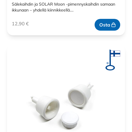
Sälekaihdin ja SOLAR Moon -pimennyskaihdin samaan
ikkunaan – yhdellä kiinnikkeellä.…
12,90
€
Osta