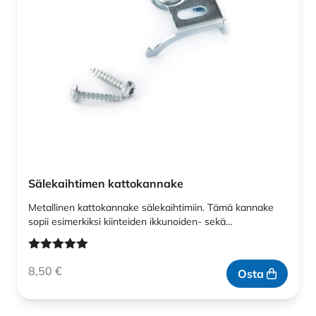
Sälekaihtimen kattokannake
Metallinen kattokannake sälekaihtimiin. Tämä kannake
sopii esimerkiksi kiinteiden ikkunoiden- sekä…
Arvostelu
8,50
€
tuotteesta:
Osta
5.00
/ 5