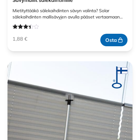
Sävymallit sälekaihtimille
Mietityttääkö sälekaihdinten sävyn valinta? Solar
sälekaihdinten mallisävyjen avulla pääset vertaamaan…
Arvostelu
1,88
€
tuotteesta:
Osta
3.33
/ 5