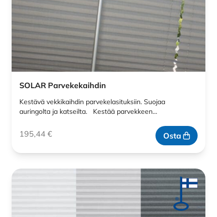
SOLAR Parvekekaihdin
Kestävä vekkikaihdin parvekelasituksiin. Suojaa
auringolta ja katseilta. Kestää parvekkeen…
195,44
€
Osta