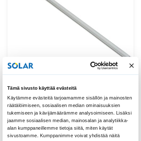
Säätötanko ylhäältä ja alhaalta säädettävään
Tämä sivusto käyttää evästeitä
vekkikaihtimeen
Käytämme evästeitä tarjoamamme sisällön ja mainosten
Tämä säätötanko sopii uralliseen ylhäältä ja alhaalta
räätälöimiseen, sosiaalisen median ominaisuuksien
säädettävään vekkikaihtimeen. Säätötangon pituus…
tukemiseen ja kävijämäärämme analysoimiseen. Lisäksi
jaamme sosiaalisen median, mainosalan ja analytiikka-
52,00
€
Osta
alan kumppaneillemme tietoja siitä, miten käytät
sivustoamme. Kumppanimme voivat yhdistää näitä