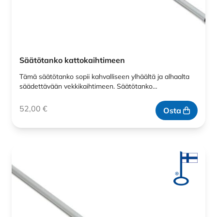
Säätötanko kattokaihtimeen
Tämä säätötanko sopii kahvalliseen ylhäältä ja alhaalta
säädettävään vekkikaihtimeen. Säätötanko…
52,00
€
Osta