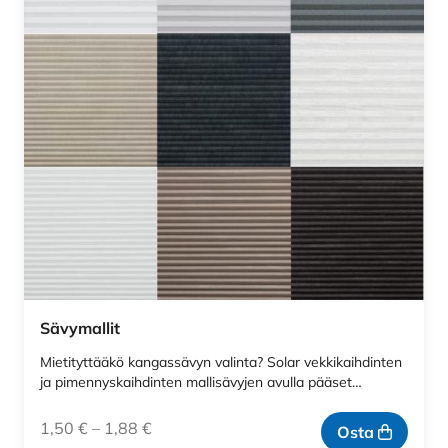
Sävymallit
Mietityttääkö kangassävyn valinta? Solar vekkikaihdinten
ja pimennyskaihdinten mallisävyjen avulla pääset…
1,50
€
–
1,88
€
Osta