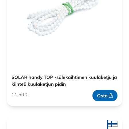
SOLAR handy TOP -sälekaihtimen kuulaketju ja
kiinteä kuulaketjun pidin
11,50
€
Osta