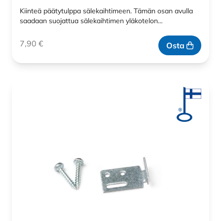
Kiinteä päätytulppa sälekaihtimeen. Tämän osan avulla
saadaan suojattua sälekaihtimen yläkotelon…
7,90
€
Osta