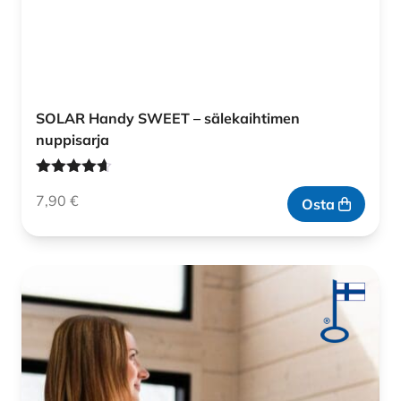
SOLAR Handy SWEET – sälekaihtimen
nuppisarja
Arvostelu
7,90
€
tuotteesta:
Osta
4.60
/ 5