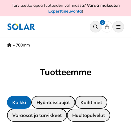
Hyppää
Tarvitsetko apua tuotteiden valinnassa?
Varaa maksuton
sisältöön
Experttineuvonta
!
0
»
700mm
Tuotteemme
Kaikki
Hyönteissuojat
Kaihtimet
Varaosat ja tarvikkeet
Huoltopalvelut