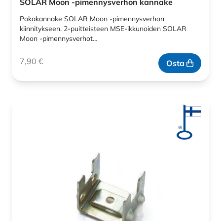
SOLAR Moon -pimennysverhon kannake
Pokakannake SOLAR Moon -pimennysverhon
kiinnitykseen. 2-puitteisteen MSE-ikkunoiden SOLAR
Moon -pimennysverhot…
7,90
€
Osta