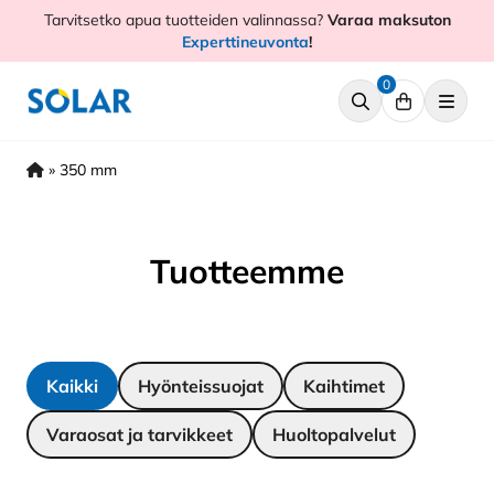
Hyppää
Tarvitsetko apua tuotteiden valinnassa?
Varaa maksuton
sisältöön
Experttineuvonta
!
0
»
350 mm
Tuotteemme
Kaikki
Hyönteissuojat
Kaihtimet
Varaosat ja tarvikkeet
Huoltopalvelut