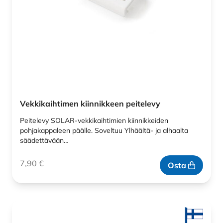
Vekkikaihtimen kiinnikkeen peitelevy
Peitelevy SOLAR-vekkikaihtimien kiinnikkeiden
pohjakappaleen päälle. Soveltuu Ylhäältä- ja alhaalta
säädettävään…
7,90
€
Osta