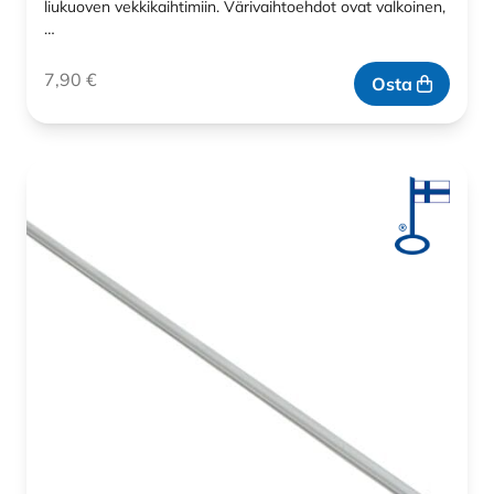
liukuoven vekkikaihtimiin. Värivaihtoehdot ovat valkoinen,
…
7,90
€
Osta