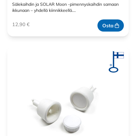
Sälekaihdin ja SOLAR Moon -pimennyskaihdin samaan
ikkunaan – yhdellä kiinnikkeellä.…
12,90
€
Osta