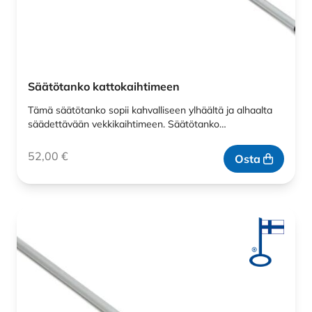
Säätötanko kattokaihtimeen
Tämä säätötanko sopii kahvalliseen ylhäältä ja alhaalta
säädettävään vekkikaihtimeen. Säätötanko…
52,00
€
Osta