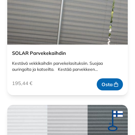
SOLAR Parvekekaihdin
Kestävä vekkikaihdin parvekelasituksiin. Suojaa
auringolta ja katseilta. Kestää parvekkeen…
195,44
€
Osta