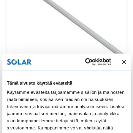
Säätötanko ylhäältä ja alhaalta säädettävään
Tämä sivusto käyttää evästeitä
vekkikaihtimeen
Käytämme evästeitä tarjoamamme sisällön ja mainosten
Tämä säätötanko sopii uralliseen ylhäältä ja alhaalta
räätälöimiseen, sosiaalisen median ominaisuuksien
säädettävään vekkikaihtimeen. Säätötangon pituus…
tukemiseen ja kävijämäärämme analysoimiseen. Lisäksi
jaamme sosiaalisen median, mainosalan ja analytiikka-
52,00
€
Osta
alan kumppaneillemme tietoja siitä, miten käytät
sivustoamme. Kumppanimme voivat yhdistää näitä