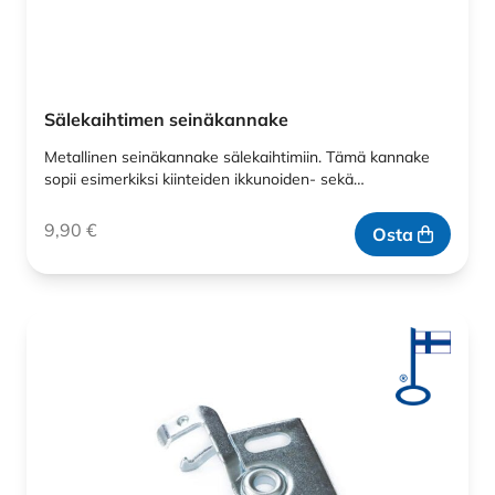
Sälekaihtimen seinäkannake
Metallinen seinäkannake sälekaihtimiin. Tämä kannake
sopii esimerkiksi kiinteiden ikkunoiden- sekä…
9,90
€
Osta