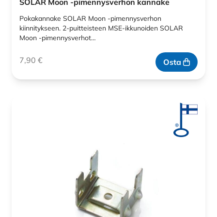
SOLAR Moon -pimennysverhon kannake
Pokakannake SOLAR Moon -pimennysverhon
kiinnitykseen. 2-puitteisteen MSE-ikkunoiden SOLAR
Moon -pimennysverhot…
7,90
€
Osta