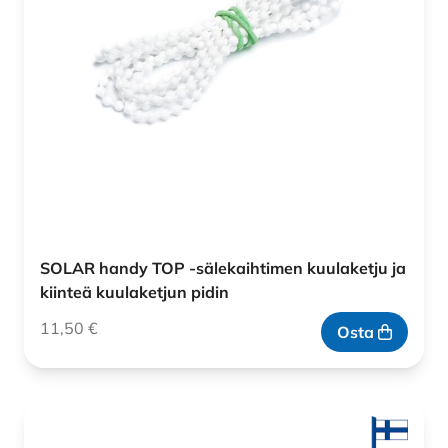
SOLAR handy TOP -sälekaihtimen kuulaketju ja
kiinteä kuulaketjun pidin
11,50
€
Osta