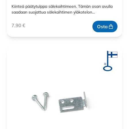
Kiinteä päätytulppa sälekaihtimeen. Tämän osan avulla
saadaan suojattua sälekaihtimen yläkotelon…
7,90
€
Osta