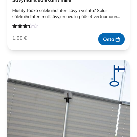
Sävymallit sälekaihtimille
Mietityttääkö sälekaihdinten sävyn valinta? Solar
sälekaihdinten mallisävyjen avulla pääset vertaamaan…
Arvostelu
1,88
€
tuotteesta:
Osta
3.33
/ 5