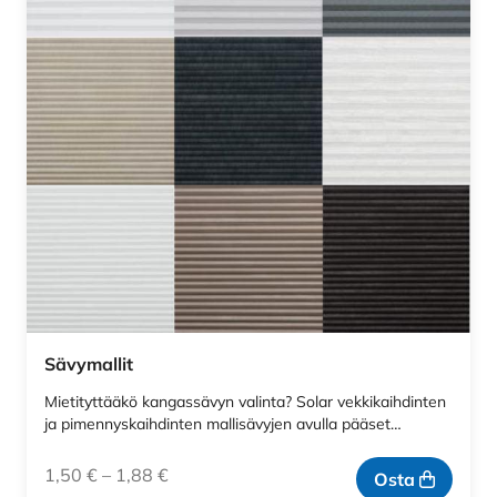
Sävymallit
Mietityttääkö kangassävyn valinta? Solar vekkikaihdinten
ja pimennyskaihdinten mallisävyjen avulla pääset…
1,50
€
–
1,88
€
Osta