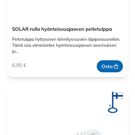
SOLAR rulla hyönteissuojaoven peitetulppa
Peitetulppa hyttysoven kiinnitysruuvien läpiporausreikiin.
Tämä osa viimeistelee hyönteissuojaoven asennuksen
ja…
6,90
€
Osta