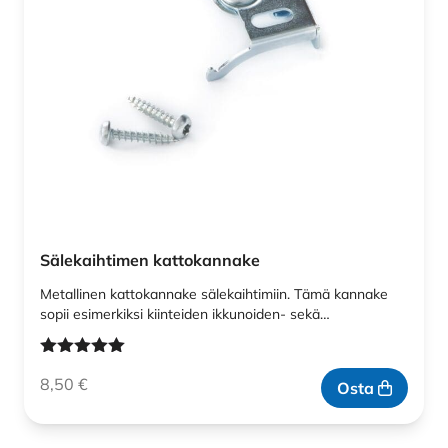
Sälekaihtimen kattokannake
Metallinen kattokannake sälekaihtimiin. Tämä kannake
sopii esimerkiksi kiinteiden ikkunoiden- sekä…
Arvostelu
8,50
€
tuotteesta:
Osta
5.00
/ 5