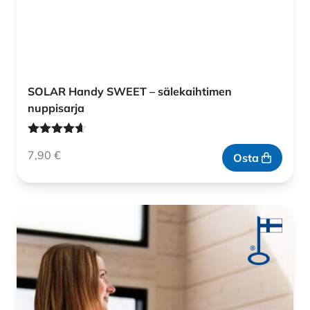
SOLAR Handy SWEET – sälekaihtimen
nuppisarja
Arvostelu
7,90
€
tuotteesta:
Osta
4.60
/ 5