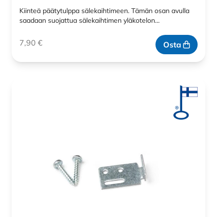
Kiinteä päätytulppa sälekaihtimeen. Tämän osan avulla
saadaan suojattua sälekaihtimen yläkotelon…
7,90
€
Osta