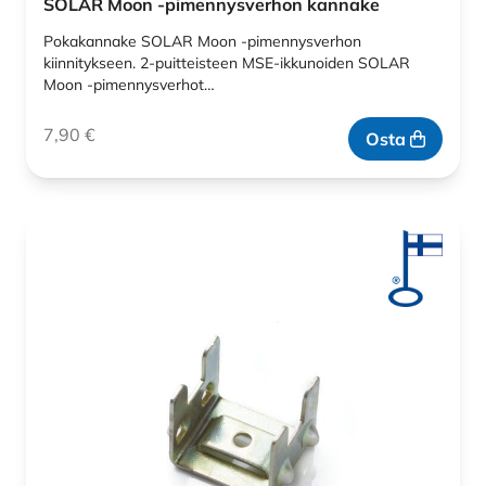
SOLAR Moon -pimennysverhon kannake
Pokakannake SOLAR Moon -pimennysverhon
kiinnitykseen. 2-puitteisteen MSE-ikkunoiden SOLAR
Moon -pimennysverhot…
7,90
€
Osta