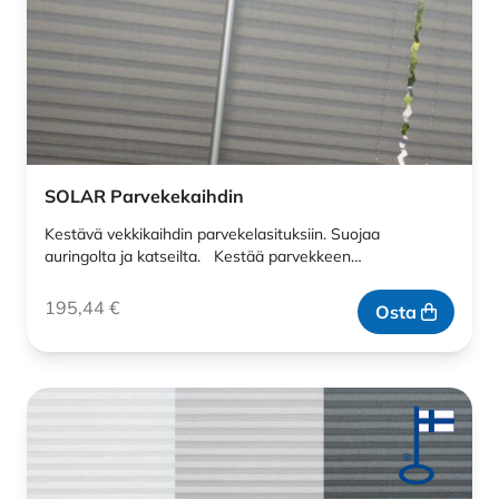
SOLAR Parvekekaihdin
Kestävä vekkikaihdin parvekelasituksiin. Suojaa
auringolta ja katseilta. Kestää parvekkeen…
195,44
€
Osta