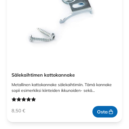
Sälekaihtimen kattokannake
Metallinen kattokannake sälekaihtimiin. Tämä kannake
sopii esimerkiksi kiinteiden ikkunoiden- sekä…
Arvostelu
8,50
€
tuotteesta:
Osta
5.00
/ 5