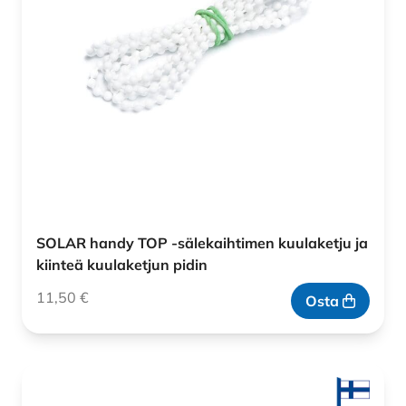
SOLAR handy TOP -sälekaihtimen kuulaketju ja
kiinteä kuulaketjun pidin
11,50
€
Osta