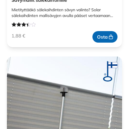
Sävymallit sälekaihtimille
Mietityttääkö sälekaihdinten sävyn valinta? Solar
sälekaihdinten mallisävyjen avulla pääset vertaamaan…
Arvostelu
1,88
€
tuotteesta:
Osta
3.33
/ 5