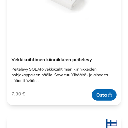
Vekkikaihtimen kiinnikkeen peitelevy
Peitelevy SOLAR-vekkikaihtimien kiinnikkeiden
pohjakappaleen päälle. Soveltuu Ylhäältä- ja alhaalta
säädettävään…
7,90
€
Osta