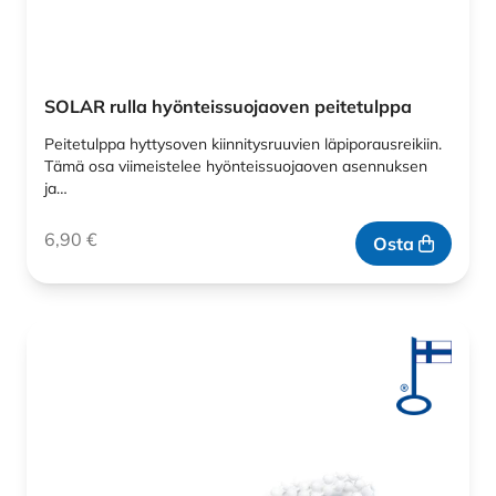
SOLAR rulla hyönteissuojaoven peitetulppa
Peitetulppa hyttysoven kiinnitysruuvien läpiporausreikiin.
Tämä osa viimeistelee hyönteissuojaoven asennuksen
ja…
6,90
€
Osta