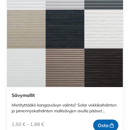
Sävymallit
Mietityttääkö kangassävyn valinta? Solar vekkikaihdinten
ja pimennyskaihdinten mallisävyjen avulla pääset…
1,50
€
–
1,88
€
Osta