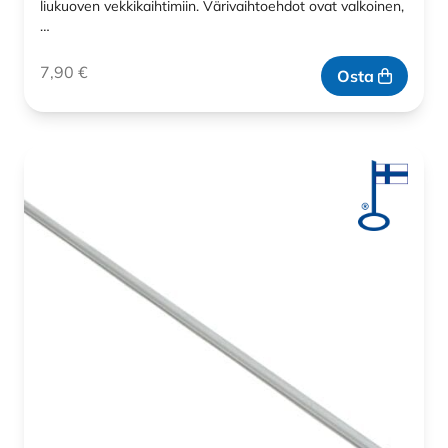
liukuoven vekkikaihtimiin. Värivaihtoehdot ovat valkoinen,
…
7,90
€
Osta