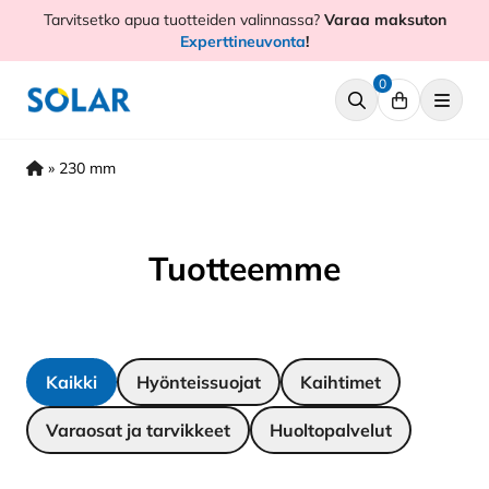
Hyppää
Tarvitsetko apua tuotteiden valinnassa?
Varaa maksuton
sisältöön
Experttineuvonta
!
0
»
230 mm
Tuotteemme
Kaikki
Hyönteissuojat
Kaihtimet
Varaosat ja tarvikkeet
Huoltopalvelut