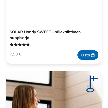
SOLAR Handy SWEET – sälekaihtimen
nuppisarja
Arvostelu
7,90
€
tuotteesta:
Osta
4.60
/ 5