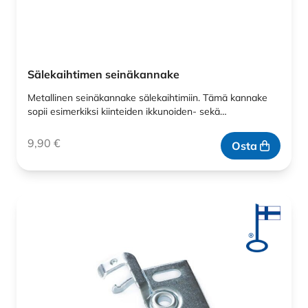
Sälekaihtimen seinäkannake
Metallinen seinäkannake sälekaihtimiin. Tämä kannake
sopii esimerkiksi kiinteiden ikkunoiden- sekä…
9,90
€
Osta