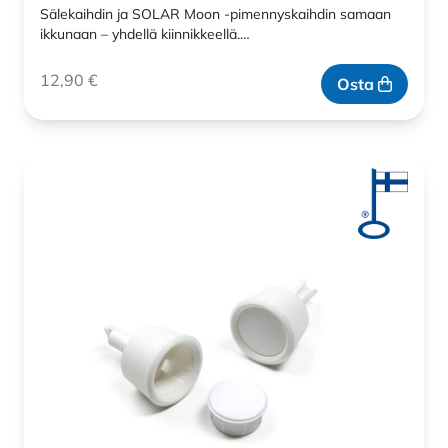
Sälekaihdin ja SOLAR Moon -pimennyskaihdin samaan
ikkunaan – yhdellä kiinnikkeellä.…
12,90
€
Osta