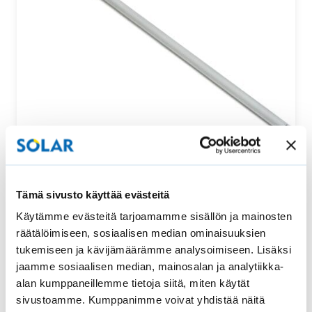
Säätötanko ylhäältä ja alhaalta säädettävään
Tämä sivusto käyttää evästeitä
vekkikaihtimeen
Käytämme evästeitä tarjoamamme sisällön ja mainosten
Tämä säätötanko sopii uralliseen ylhäältä ja alhaalta
räätälöimiseen, sosiaalisen median ominaisuuksien
säädettävään vekkikaihtimeen. Säätötangon pituus…
tukemiseen ja kävijämäärämme analysoimiseen. Lisäksi
jaamme sosiaalisen median, mainosalan ja analytiikka-
52,00
€
Osta
alan kumppaneillemme tietoja siitä, miten käytät
sivustoamme. Kumppanimme voivat yhdistää näitä