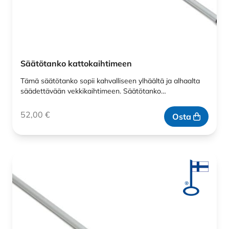
Säätötanko kattokaihtimeen
Tämä säätötanko sopii kahvalliseen ylhäältä ja alhaalta
säädettävään vekkikaihtimeen. Säätötanko…
52,00
€
Osta