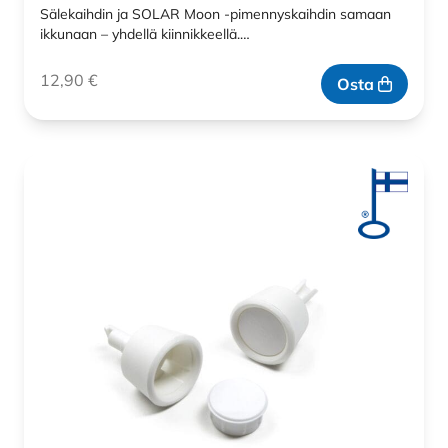
Sälekaihdin ja SOLAR Moon -pimennyskaihdin samaan
ikkunaan – yhdellä kiinnikkeellä.…
12,90
€
Osta