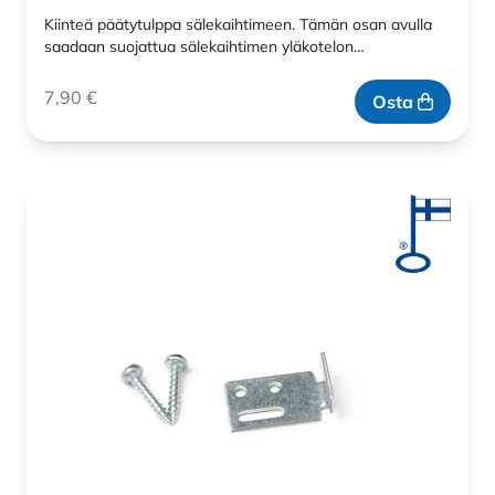
Kiinteä päätytulppa sälekaihtimeen. Tämän osan avulla
saadaan suojattua sälekaihtimen yläkotelon…
7,90
€
Osta