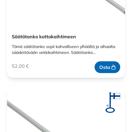
Säätötanko kattokaihtimeen
Tämä säätötanko sopii kahvalliseen ylhäältä ja alhaalta
säädettävään vekkikaihtimeen. Säätötanko…
52,00
€
Osta