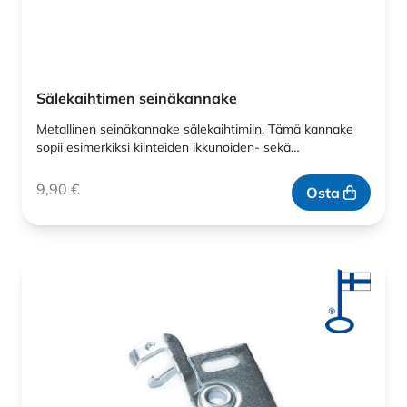
Sälekaihtimen seinäkannake
Metallinen seinäkannake sälekaihtimiin. Tämä kannake
sopii esimerkiksi kiinteiden ikkunoiden- sekä…
9,90
€
Osta