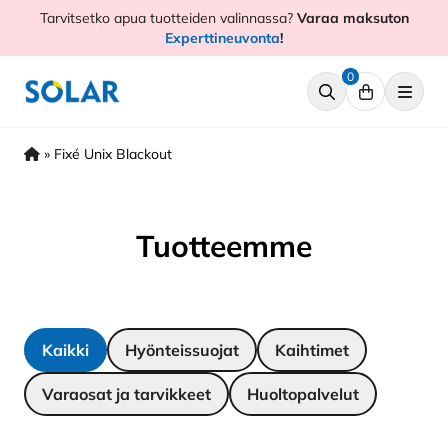
Hyppää
Tarvitsetko apua tuotteiden valinnassa?
Varaa maksuton
sisältöön
Experttineuvonta
!
0
»
Fixé Unix Blackout
Tuotteemme
Kaikki
Hyönteissuojat
Kaihtimet
Varaosat ja tarvikkeet
Huoltopalvelut