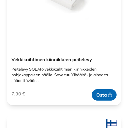
Vekkikaihtimen kiinnikkeen peitelevy
Peitelevy SOLAR-vekkikaihtimien kiinnikkeiden
pohjakappaleen päälle. Soveltuu Ylhäältä- ja alhaalta
säädettävään…
7,90
€
Osta