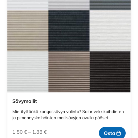
Sävymallit
Mietityttääkö kangassävyn valinta? Solar vekkikaihdinten
ja pimennyskaihdinten mallisävyjen avulla pääset…
1,50
€
–
1,88
€
Osta