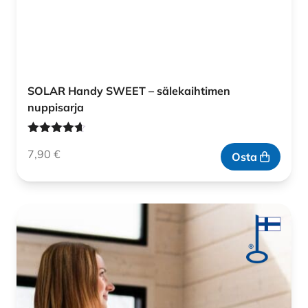
SOLAR Handy SWEET – sälekaihtimen
nuppisarja
Arvostelu
7,90
€
tuotteesta:
Osta
4.60
/ 5