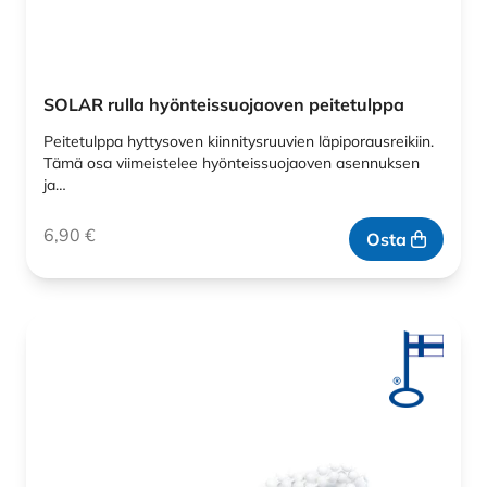
SOLAR rulla hyönteissuojaoven peitetulppa
Peitetulppa hyttysoven kiinnitysruuvien läpiporausreikiin.
Tämä osa viimeistelee hyönteissuojaoven asennuksen
ja…
6,90
€
Osta