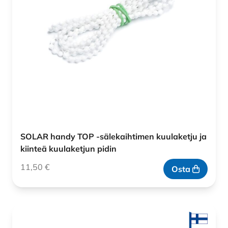
SOLAR handy TOP -sälekaihtimen kuulaketju ja
kiinteä kuulaketjun pidin
11,50
€
Osta