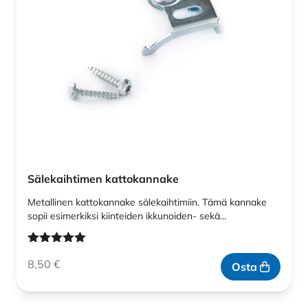
Sälekaihtimen kattokannake
Metallinen kattokannake sälekaihtimiin. Tämä kannake
sopii esimerkiksi kiinteiden ikkunoiden- sekä…
Arvostelu
8,50
€
tuotteesta:
Osta
5.00
/ 5