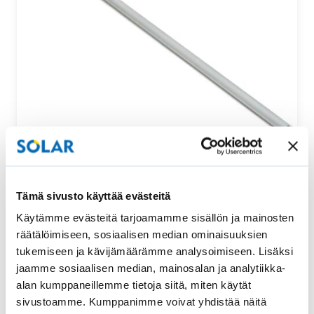
Säätötanko ylhäältä ja alhaalta säädettävään
Tämä sivusto käyttää evästeitä
vekkikaihtimeen
Käytämme evästeitä tarjoamamme sisällön ja mainosten
Tämä säätötanko sopii uralliseen ylhäältä ja alhaalta
räätälöimiseen, sosiaalisen median ominaisuuksien
säädettävään vekkikaihtimeen. Säätötangon pituus…
tukemiseen ja kävijämäärämme analysoimiseen. Lisäksi
jaamme sosiaalisen median, mainosalan ja analytiikka-
52,00
€
Osta
alan kumppaneillemme tietoja siitä, miten käytät
sivustoamme. Kumppanimme voivat yhdistää näitä