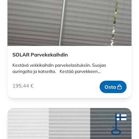
SOLAR Parvekekaihdin
Kestävä vekkikaihdin parvekelasituksiin. Suojaa
auringolta ja katseilta. Kestää parvekkeen…
195,44
€
Osta