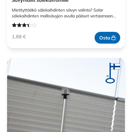
Sävymallit sälekaihtimille
Mietityttääkö sälekaihdinten sävyn valinta? Solar
sälekaihdinten mallisävyjen avulla pääset vertaamaan…
Arvostelu
1,88
€
tuotteesta:
Osta
3.33
/ 5