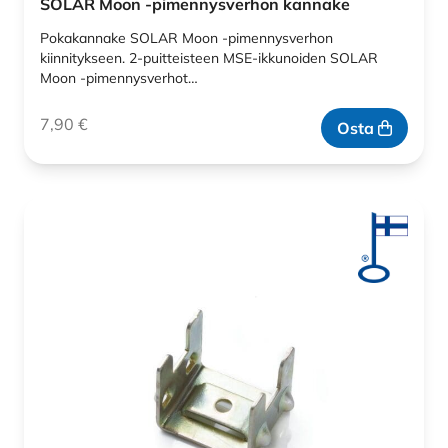
SOLAR Moon -pimennysverhon kannake
Pokakannake SOLAR Moon -pimennysverhon
kiinnitykseen. 2-puitteisteen MSE-ikkunoiden SOLAR
Moon -pimennysverhot…
7,90
€
Osta