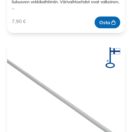
liukuoven vekkikaihtimiin. Värivaihtoehdot ovat valkoinen,
…
7,90
€
Osta