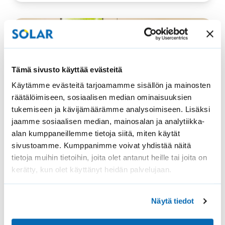
Blogi
Sälekaihtimet
Vekkikaihtimet
Tämä sivusto käyttää evästeitä
Käytämme evästeitä tarjoamamme sisällön ja mainosten
räätälöimiseen, sosiaalisen median ominaisuuksien
tukemiseen ja kävijämäärämme analysoimiseen. Lisäksi
jaamme sosiaalisen median, mainosalan ja analytiikka-
alan kumppaneillemme tietoja siitä, miten käytät
Vekki- tai sälekaihtimet ovat hyvä
sivustoamme. Kumppanimme voivat yhdistää näitä
valinta myös ikkunalliseen oveen
tietoja muihin tietoihin, joita olet antanut heille tai joita on
kerätty, kun olet käyttänyt heidän palvelujaan.
Näytä tiedot