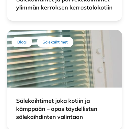
ylimmän kerroksen kerrostalokotiin
Blogi
Sälekaihtimet
Sälekaihtimet joka kotiin ja
kämppään – opas täydellisten
sälekaihdinten valintaan