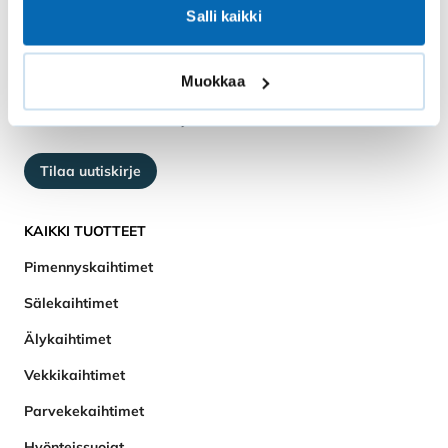
Salli kaikki
Muokkaa
© 2026 Solar Kaihdin Oy
Tilaa uutiskirje
KAIKKI TUOTTEET
Pimennyskaihtimet
Sälekaihtimet
Älykaihtimet
Vekkikaihtimet
Parvekekaihtimet
Hyönteissuojat