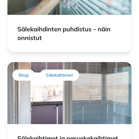
Sälekaihdinten puhdistus – näin
onnistut
Blogi
Sälekaihtimet
Sälekaihtimet ja parvekekaihtimet