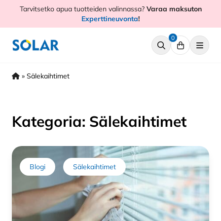
Hyppää
Tarvitsetko apua tuotteiden valinnassa?
Varaa maksuton
sisältöön
Experttineuvonta
!
0
»
Sälekaihtimet
Kategoria:
Sälekaihtimet
Blogi
Sälekaihtimet