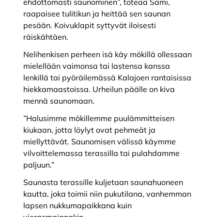
ehdottomasti saunominen”, toteaa Sami,
raapaisee tulitikun ja heittää sen saunan
pesään. Koivuklapit syttyvät iloisesti
räiskähtäen.
Nelihenkisen perheen isä käy mökillä ollessaan
mielellään vaimonsa tai lastensa kanssa
lenkillä tai pyöräilemässä Kalajoen rantaisissa
hiekkamaastoissa. Urheilun päälle on kiva
mennä saunomaan.
”Halusimme mökillemme puulämmitteisen
kiukaan, jotta löylyt ovat pehmeät ja
miellyttävät. Saunomisen välissä käymme
vilvoittelemassa terassilla tai pulahdamme
paljuun.”
Saunasta terassille kuljetaan saunahuoneen
kautta, joka toimii niin pukutilana, vanhemman
lapsen nukkumapaikkana kuin