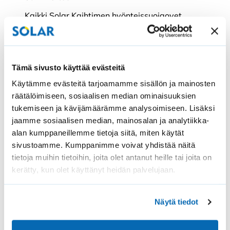
Kaikki Solar Kaihtimen hyönteissuojaovet
valmistetaan aina mittatilaustyönä asiakkaan
omien mittojen mukaan, joten se sopii
paikalleen juuri eikä melkein.
Tämä sivusto käyttää evästeitä
Käytämme evästeitä tarjoamamme sisällön ja mainosten
räätälöimiseen, sosiaalisen median ominaisuuksien
tukemiseen ja kävijämäärämme analysoimiseen. Lisäksi
jaamme sosiaalisen median, mainosalan ja analytiikka-
alan kumppaneillemme tietoja siitä, miten käytät
sivustoamme. Kumppanimme voivat yhdistää näitä
tietoja muihin tietoihin, joita olet antanut heille tai joita on
kerätty, kun olet käyttänyt heidän palvelujaan.
Näytä tiedot
Hyönteissuojaoven avulla
tuuletus onnistuu