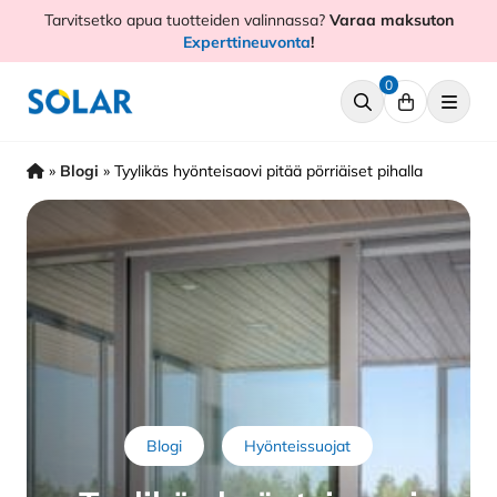
Hyppää
Tarvitsetko apua tuotteiden valinnassa?
Varaa maksuton
sisältöön
Experttineuvonta
!
0
»
Blogi
»
Tyylikäs hyönteisaovi pitää pörriäiset pihalla
Blogi
Hyönteissuojat