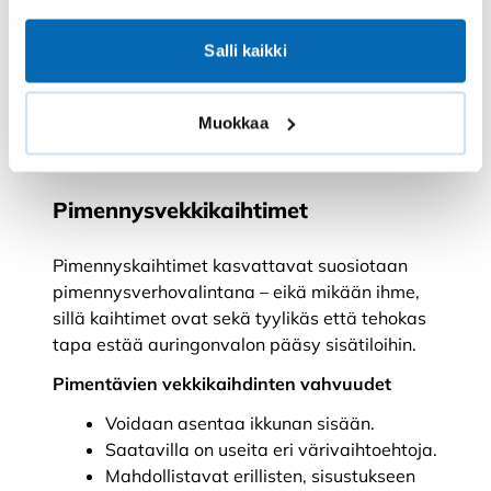
Tuuletusikkunan avaaminen on vaikeaa
rullaverhojen kanssa. Avattu
Salli kaikki
tuuletusikkuna työntää verhoa
huoneeseen päin, jolloin valoa pääsee
Muokkaa
verhojen reunasta sisään.
Pimennysvekkikaihtimet
Pimennyskaihtimet kasvattavat suosiotaan
pimennysverhovalintana – eikä mikään ihme,
sillä kaihtimet ovat sekä tyylikäs että tehokas
tapa estää auringonvalon pääsy sisätiloihin.
Pimentävien vekkikaihdinten vahvuudet
Voidaan asentaa ikkunan sisään.
Saatavilla on useita eri värivaihtoehtoja.
Mahdollistavat erillisten, sisustukseen