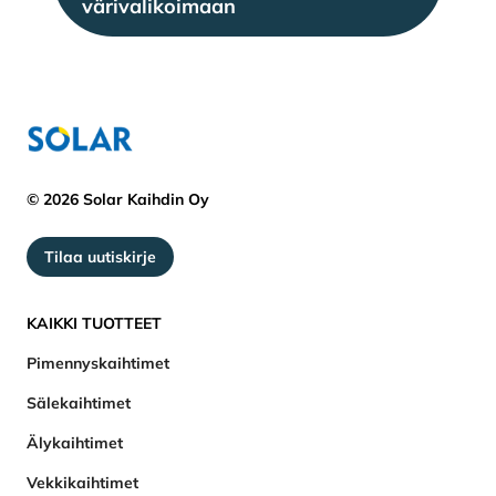
värivalikoimaan
© 2026 Solar Kaihdin Oy
Tilaa uutiskirje
KAIKKI TUOTTEET
Pimennyskaihtimet
Sälekaihtimet
Älykaihtimet
Vekkikaihtimet