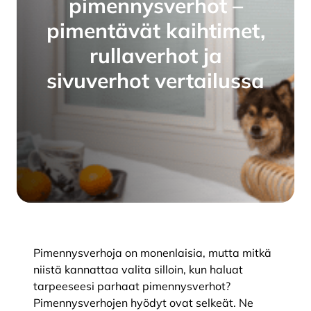
pimennysverhot –
pimentävät kaihtimet,
rullaverhot ja
sivuverhot vertailussa
Pimennysverhoja on monenlaisia, mutta mitkä
niistä kannattaa valita silloin, kun haluat
tarpeeseesi parhaat pimennysverhot?
Pimennysverhojen hyödyt ovat selkeät. Ne