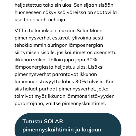
heijastettua takaisin ulos. Sen sijaan sisään
huoneeseen näkyvissä väreissä on saatavilla
useita eri vaihtoehtoja.
VTT:n tutkimuksen mukaan Solar Moon -
pimennysverhot estävät ylivoimaisesti
tehokkaimmin auringon lämpöenergian
siirtymisen sisälle, jos kaihtimet on asennettu
ikkunan väliin. Tällöin jopa jopa 90%
lämpöenergiasta heijastuu ulos. Lisäksi
pimennysverhot parantavat ikkunan
lämmöneristävyyttä lähes 30% talvisin. Kun
siis haluat parhaat pimennysverhot, jotka
toimivat myös ikkunan lämmöneristävyyden
parantajana, valitse pimennyskaihtimet.
Tutustu SOLAR
pimennyskaihtimiin ja laajaan