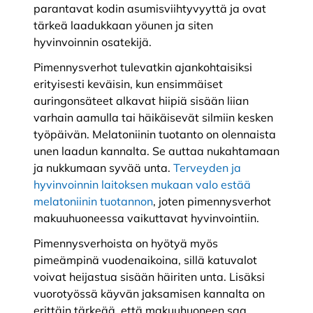
parantavat kodin asumisviihtyvyyttä ja ovat
tärkeä laadukkaan yöunen ja siten
hyvinvoinnin osatekijä.
Pimennysverhot tulevatkin ajankohtaisiksi
erityisesti keväisin, kun ensimmäiset
auringonsäteet alkavat hiipiä sisään liian
varhain aamulla tai häikäisevät silmiin kesken
työpäivän. Melatoniinin tuotanto on olennaista
unen laadun kannalta. Se auttaa nukahtamaan
ja nukkumaan syvää unta.
Terveyden ja
hyvinvoinnin laitoksen mukaan valo estää
melatoniinin tuotannon
, joten pimennysverhot
makuuhuoneessa vaikuttavat hyvinvointiin.
Pimennysverhoista on hyötyä myös
pimeämpinä vuodenaikoina, sillä katuvalot
voivat heijastua sisään häiriten unta. Lisäksi
vuorotyössä käyvän jaksamisen kannalta on
erittäin tärkeää, että makuuhuoneen saa