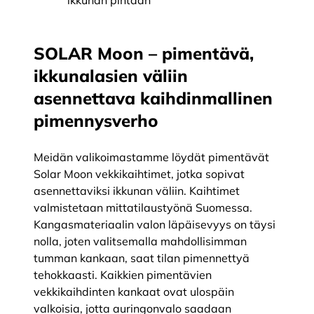
ikkunan pintaan
SOLAR Moon – pimentävä,
ikkunalasien väliin
asennettava kaihdinmallinen
pimennysverho
Meidän valikoimastamme löydät pimentävät
Solar Moon vekkikaihtimet, jotka sopivat
asennettaviksi ikkunan väliin. Kaihtimet
valmistetaan mittatilaustyönä Suomessa.
Kangasmateriaalin valon läpäisevyys on täysi
nolla, joten valitsemalla mahdollisimman
tumman kankaan, saat tilan pimennettyä
tehokkaasti. Kaikkien pimentävien
vekkikaihdinten kankaat ovat ulospäin
valkoisia, jotta auringonvalo saadaan