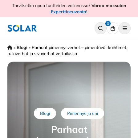
Hyppää
Tarvitsetko apua tuotteiden valinnassa?
Varaa maksuton
sisältöön
Experttineuvonta
!
0
»
Blogi
»
Parhaat pimennysverhot – pimentävät kaihtimet,
rullaverhot ja sivuverhot vertailussa
Blogi
Pimennys ja uni
Parhaat