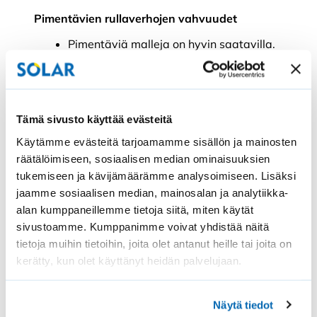
Pimentävien rullaverhojen vahvuudet
Pimentäviä malleja on hyvin saatavilla.
Sopivat asennettaviksi ikkunan pintaan.
Helppo ottaa mukaan asunnosta toiseen
muuttaessa.
Sopii käytettäväksi yhdessä
Tämä sivusto käyttää evästeitä
sivuverhojen kanssa.
Käytämme evästeitä tarjoamamme sisällön ja mainosten
Saatavilla malleja, joissa on ulospäin
räätälöimiseen, sosiaalisen median ominaisuuksien
valkea, valoa poisheijastava pinta.
tukemiseen ja kävijämäärämme analysoimiseen. Lisäksi
Pimentävien rullaverhojen heikkoudet
jaamme sosiaalisen median, mainosalan ja analytiikka-
alan kumppaneillemme tietoja siitä, miten käytät
Valo voi päästä sisään rullaverhojen
sivustoamme. Kumppanimme voivat yhdistää näitä
sivuilta.
tietoja muihin tietoihin, joita olet antanut heille tai joita on
Rullaverhot voi vetää vain ikkunan
kerätty, kun olet käyttänyt heidän palvelujaan.
puoliväliin niin halutessaan
Joissain malleissa verhon ulospäin
näkyvä puoli ei ole vaalea, jolloin kangas
Näytä tiedot
imee itseensä lämpöä auringosta.