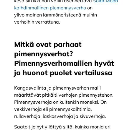
kesäisin.Ikkunan väliin asennettava
Solar Moon
kaihdinmallinen piemennysverho
on
ylivoimainen lämmöneristeenä muihin
verhoihin verrattuna.
Mitkä ovat parhaat
pimennysverhot?
Pimennysverhomallien hyvät
ja huonot puolet vertailussa
Kangasvalinta ja pimennysverhon malli
määrittävät pitkälti verhojen pimennystehon.
Pimennysverhoja on kuitenkin moneksi. On
vekkiverhoja eli pimennyskaihtimia,
rullaverhoja, laskosverhoja ja sivuverhoja.
Saatoit jo nyt yllättyä siitä, kuinka monia eri