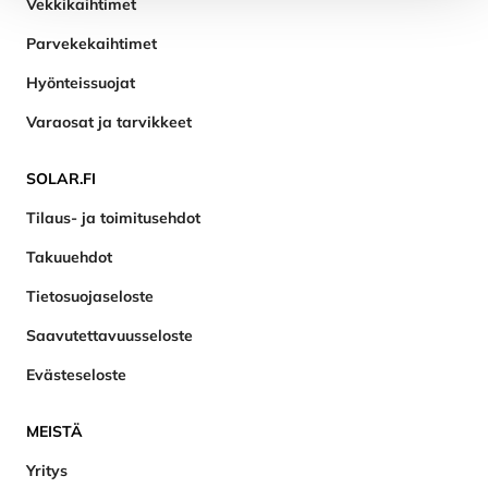
Vekkikaihtimet
Parvekekaihtimet
Hyönteissuojat
Varaosat ja tarvikkeet
SOLAR.FI
Tilaus- ja toimitusehdot
Takuuehdot
Tietosuojaseloste
Saavutettavuusseloste
Evästeseloste
MEISTÄ
Yritys