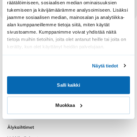
räätälöimiseen, sosiaalisen median ominaisuuksien
tukemiseen ja kävijämäärämme analysoimiseen. Lisäksi
jaamme sosiaalisen median, mainosalan ja analytiikka-
alan kumppaneillemme tietoja siitä, miten käytät
sivustoamme. Kumppanimme voivat yhdistää näitä
tietoja muihin tietoihin, joita olet antanut heille tai joita on
kerätty, kun olet käyttänyt heidän palvelujaan.
© 2026 Solar Kaihdin Oy
Näytä tiedot
Tilaa uutiskirje
Salli kaikki
KAIKKI TUOTTEET
Pimennyskaihtimet
Muokkaa
Sälekaihtimet
Älykaihtimet