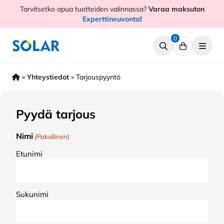
Hyppää
Tarvitsetko apua tuotteiden valinnassa?
Varaa maksuton
sisältöön
Experttineuvonta
!
0
»
Yhteystiedot
»
Tarjouspyyntö
Pyydä tarjous
Nimi
(Pakollinen)
Etunimi
Sukunimi