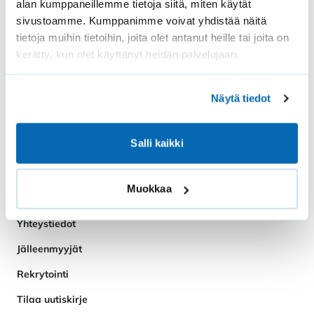
alan kumppaneillemme tietoja siitä, miten käytät
SOLAR.FI
sivustoamme. Kumppanimme voivat yhdistää näitä
Tilaus- ja toimitusehdot
tietoja muihin tietoihin, joita olet antanut heille tai joita on
kerätty, kun olet käyttänyt heidän palvelujaan.
Takuuehdot
Tietosuojaseloste
Näytä tiedot
Saavutettavuusseloste
Evästeseloste
Salli kaikki
MEISTÄ
Muokkaa
Yritys
Yhteystiedot
Jälleenmyyjät
Rekrytointi
Tilaa uutiskirje