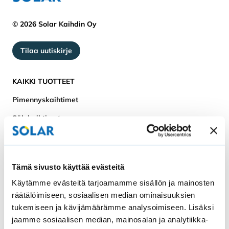
© 2026 Solar Kaihdin Oy
Tilaa uutiskirje
KAIKKI TUOTTEET
Pimennyskaihtimet
Sälekaihtimet
Älykaihtimet
Vekkikaihtimet
Tämä sivusto käyttää evästeitä
Parvekekaihtimet
Käytämme evästeitä tarjoamamme sisällön ja mainosten
Hyönteissuojat
räätälöimiseen, sosiaalisen median ominaisuuksien
tukemiseen ja kävijämäärämme analysoimiseen. Lisäksi
Varaosat ja tarvikkeet
jaamme sosiaalisen median, mainosalan ja analytiikka-