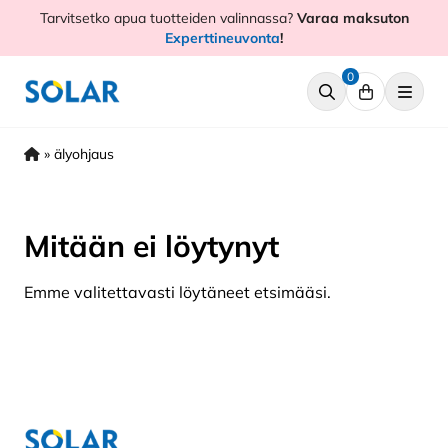
Hyppää
Tarvitsetko apua tuotteiden valinnassa?
Varaa maksuton
sisältöön
Experttineuvonta
!
0
»
älyohjaus
Mitään ei löytynyt
Emme valitettavasti löytäneet etsimääsi.