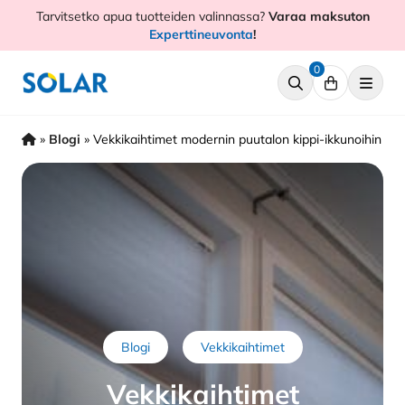
Hyppää
Tarvitsetko apua tuotteiden valinnassa?
Varaa maksuton
sisältöön
Experttineuvonta
!
0
»
Blogi
»
Vekkikaihtimet modernin puutalon kippi-ikkunoihin
Blogi
Vekkikaihtimet
Vekkikaihtimet