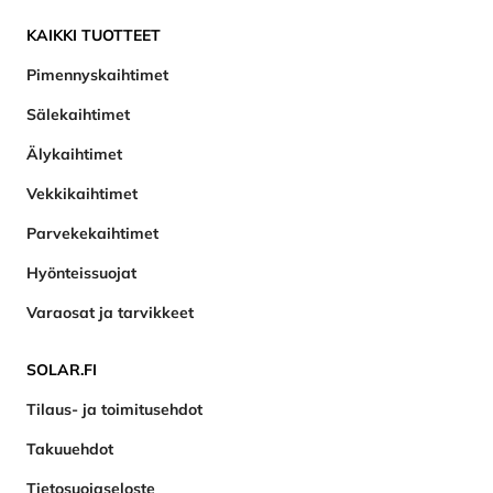
KAIKKI TUOTTEET
Pimennyskaihtimet
Sälekaihtimet
Älykaihtimet
Vekkikaihtimet
Parvekekaihtimet
Hyönteissuojat
Varaosat ja tarvikkeet
SOLAR.FI
Tilaus- ja toimitusehdot
Takuuehdot
Tietosuojaseloste