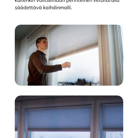
kuitenkin valitsemaan perinteinen vetonarulla
säädettävä kaihdinmalli.