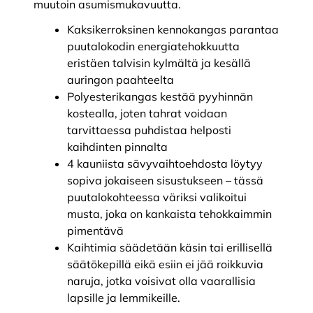
muutoin asumismukavuutta.
Kaksikerroksinen kennokangas parantaa
puutalokodin energiatehokkuutta
eristäen talvisin kylmältä ja kesällä
auringon paahteelta
Polyesterikangas kestää pyyhinnän
kostealla, joten tahrat voidaan
tarvittaessa puhdistaa helposti
kaihdinten pinnalta
4 kauniista sävyvaihtoehdosta löytyy
sopiva jokaiseen sisustukseen – tässä
puutalokohteessa väriksi valikoitui
musta, joka on kankaista tehokkaimmin
pimentävä
Kaihtimia säädetään käsin tai erillisellä
säätökepillä eikä esiin ei jää roikkuvia
naruja, jotka voisivat olla vaarallisia
lapsille ja lemmikeille.