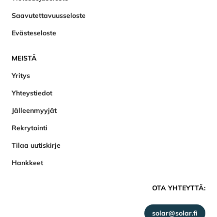
Saavutettavuusseloste
Evästeseloste
MEISTÄ
Yritys
Yhteystiedot
Jälleenmyyjät
Rekrytointi
Tilaa uutiskirje
Hankkeet
OTA YHTEYTTÄ:
solar@solar.fi