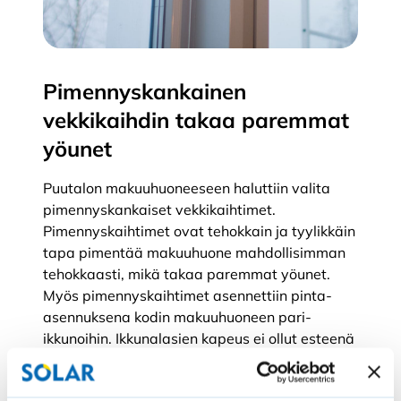
Pimennyskankainen
vekkikaihdin takaa paremmat
yöunet
Puutalon makuuhuoneeseen haluttiin valita
pimennyskankaiset vekkikaihtimet.
Pimennyskaihtimet ovat tehokkain ja tyylikkäin
tapa pimentää makuuhuone mahdollisimman
tehokkaasti, mikä takaa paremmat yöunet.
Myös pimennyskaihtimet asennettiin pinta-
asennuksena kodin makuuhuoneen pari-
ikkunoihin. Ikkunalasien kapeus ei ollut esteenä
pimennyskaihdinten valinnalle, sillä SOLAR-
pimennyskaihtimet valmistetaan aina