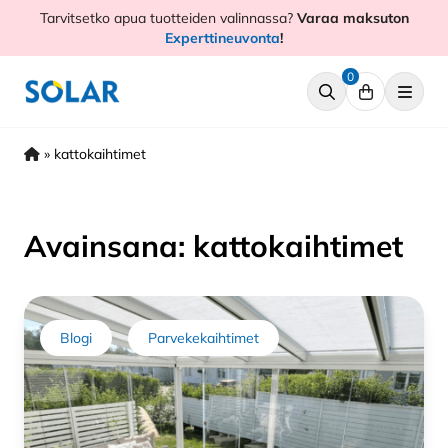
Hyppää
Tarvitsetko apua tuotteiden valinnassa?
Varaa maksuton
sisältöön
Experttineuvonta
!
0
»
kattokaihtimet
Avainsana:
kattokaihtimet
Blogi
Parvekekaihtimet