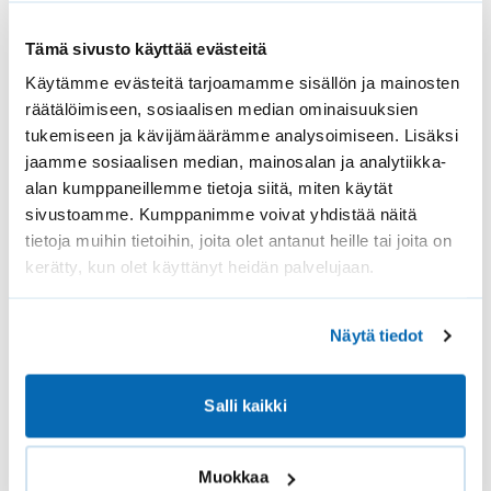
KAIKKI TUOTTEET
Tämä sivusto käyttää evästeitä
Käytämme evästeitä tarjoamamme sisällön ja mainosten
Pimennyskaihtimet
räätälöimiseen, sosiaalisen median ominaisuuksien
Sälekaihtimet
tukemiseen ja kävijämäärämme analysoimiseen. Lisäksi
jaamme sosiaalisen median, mainosalan ja analytiikka-
Älykaihtimet
alan kumppaneillemme tietoja siitä, miten käytät
Vekkikaihtimet
sivustoamme. Kumppanimme voivat yhdistää näitä
tietoja muihin tietoihin, joita olet antanut heille tai joita on
Parvekekaihtimet
kerätty, kun olet käyttänyt heidän palvelujaan.
Hyönteissuojat
Varaosat ja tarvikkeet
Näytä tiedot
SOLAR.FI
Salli kaikki
Tilaus- ja toimitusehdot
Takuuehdot
Muokkaa