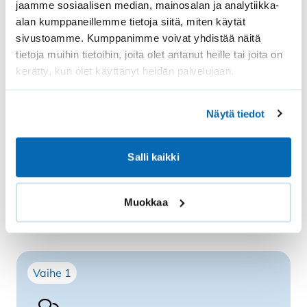
pintaan.
jaamme sosiaalisen median, mainosalan ja analytiikka-
alan kumppaneillemme tietoja siitä, miten käytät
sivustoamme. Kumppanimme voivat yhdistää näitä
Tilaa nyt
tietoja muihin tietoihin, joita olet antanut heille tai joita on
kerätty, kun olet käyttänyt heidän palvelujaan.
Asiantuntija apuna tilauksessa
Näytä tiedot
Varaa maksuton Experttineuvonta, jossa
Salli kaikki
asiantuntijamme auttaa sinua tuotevalinnoissa sekä
opastaa tarkkojen mittojen ottamisessa.
Muokkaa
Varaa nyt
Vaihe 1