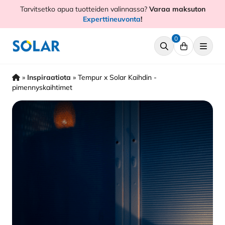
Hyppää
Tarvitsetko apua tuotteiden valinnassa?
Varaa maksuton
sisältöön
Experttineuvonta
!
0
»
Inspiraatiota
»
Tempur x Solar Kaihdin -
pimennyskaihtimet