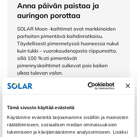
Anna päivän paistaa ja
auringon porottaa
SOLAR Moon -kaihtimet ovat markkinoiden
parhaiten pimentävä kaihdinratkaisu.
Täydellisesti pimennetyssä huoneessa nukut
kuin tukki – vuorokaudenajasta riippumatta,
sillä 100 %:sti pimentävät
pimennyskaihtimet sulkevat pois kaiken
ulkoa tulevan valon.
Ikkunan väliin asennettuna kaihdin antaa
markkinoiden pimeimmän lopputuloksen ja
se on suunniteltu yleisimpään Suomessa
käytettyyn ikkunatyyppiin.
Tämä sivusto käyttää evästeitä
SOLAR -pimennyskaihtimet toimivat
Käytämme evästeitä tarjoamamme sisällön ja mainosten
tehokkaasti kaikenlaisiin ikkunoihin ja on
räätälöimiseen, sosiaalisen median ominaisuuksien
mahdollista asentaa myös ikkunan tai oven
tukemiseen ja kävijämäärämme analysoimiseen. Lisäksi