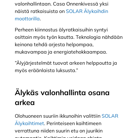
valonhallintaan. Casa Onnenkivessä yksi
näistä ratkaisuista on
SOLAR Älykaihdin
moottorilla
.
Perheen kiinnostus älyratkaisuihin syntyi
osittain myös työn kautta. Teknologia nähdään
keinona tehdä arjesta helpompaa,
mukavampaa ja energiatehokkaampaa.
”Älyjärjestelmät tuovat arkeen helppoutta ja
myös eräänlaista luksusta.”
Älykäs valonhallinta osana
arkea
Olohuoneen suuriin ikkunoihin valittiin
SOLAR
Älykaihtimet
. Perinteiseen kaihtimeen
verrattuna niiden suurin etu on juurikin