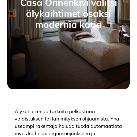
Casa Onnenkivi valitsi
älykaihtimet osaksi
modernia kotia
Älykoti ei enää tarkoita pelkästään
valaistuksen tai lämmityksen ohjaamista. Yhä
useampi rakentaja haluaa tuoda automaatiota
myös kodin auringonsuojaukseen ja