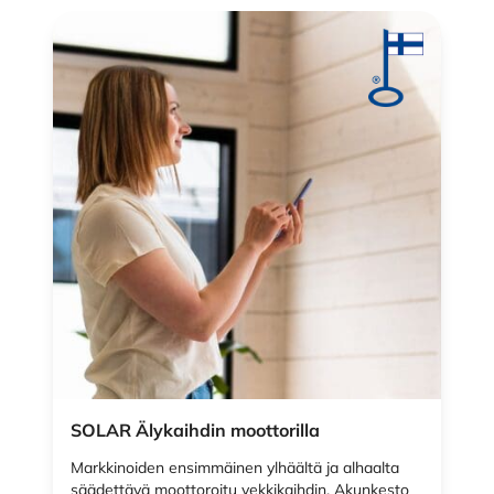
SOLAR Älykaihdin moottorilla
Markkinoiden ensimmäinen ylhäältä ja alhaalta
säädettävä moottoroitu vekkikaihdin. Akunkesto