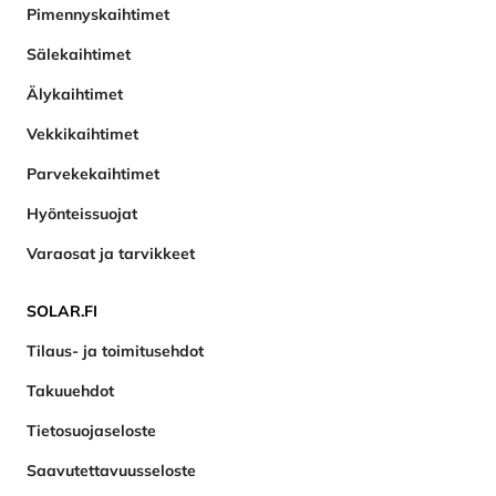
Pimennyskaihtimet
Sälekaihtimet
Älykaihtimet
Vekkikaihtimet
Parvekekaihtimet
Hyönteissuojat
Varaosat ja tarvikkeet
SOLAR.FI
Tilaus- ja toimitusehdot
Takuuehdot
Tietosuojaseloste
Saavutettavuusseloste