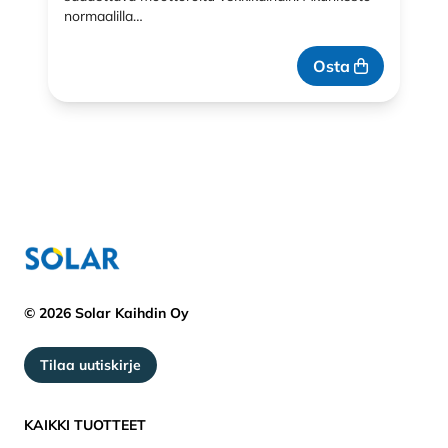
normaalilla…
Osta
© 2026 Solar Kaihdin Oy
Tilaa uutiskirje
KAIKKI TUOTTEET