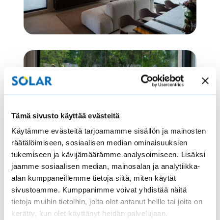
Tämä sivusto käyttää evästeitä
Käytämme evästeitä tarjoamamme sisällön ja mainosten
räätälöimiseen, sosiaalisen median ominaisuuksien
tukemiseen ja kävijämäärämme analysoimiseen. Lisäksi
jaamme sosiaalisen median, mainosalan ja analytiikka-
Osa suurempaa
alan kumppaneillemme tietoja siitä, miten käytät
älykotikokonaisuutta
sivustoamme. Kumppanimme voivat yhdistää näitä
tietoja muihin tietoihin, joita olet antanut heille tai joita on
Casa Onnenkiveen on tulossa myös muita
kerätty, kun olet käyttänyt heidän palvelujaan.