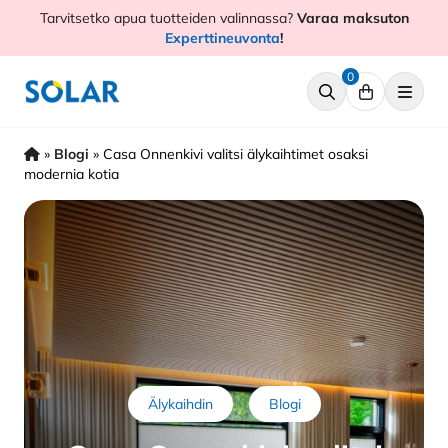
Hyppää
Tarvitsetko apua tuotteiden valinnassa?
Varaa maksuton
sisältöön
Experttineuvonta
!
0
»
Blogi
»
Casa Onnenkivi valitsi älykaihtimet osaksi
modernia kotia
Älykaihdin
Blogi