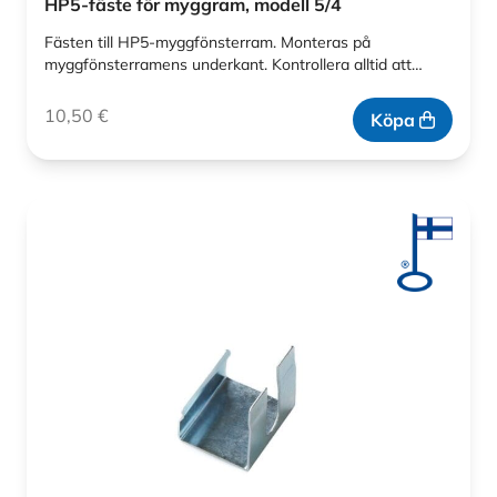
HP5-fäste för myggram, modell 5/4
Fästen till HP5-myggfönsterram. Monteras på
myggfönsterramens underkant. Kontrollera alltid att…
10,50
€
Köpa