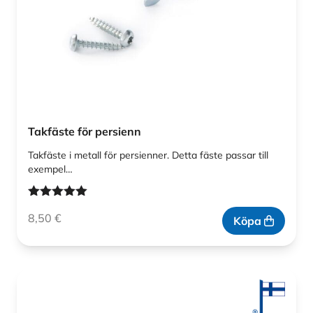
Takfäste för persienn
Takfäste i metall för persienner. Detta fäste passar till
exempel…
Betygsatt
8,50
€
5.00
av 5
Köpa