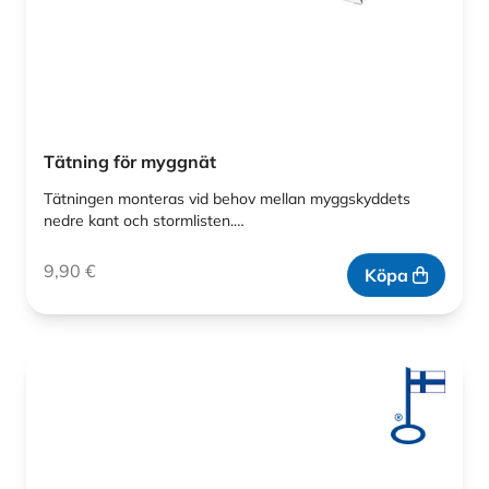
Tätning för myggnät
Tätningen monteras vid behov mellan myggskyddets
nedre kant och stormlisten.…
9,90
€
Köpa