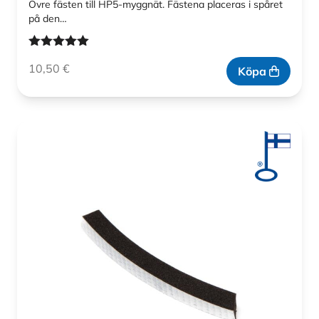
Övre fästen till HP5-myggnät. Fästena placeras i spåret
på den…
Betygsatt
10,50
€
5.00
av 5
Köpa