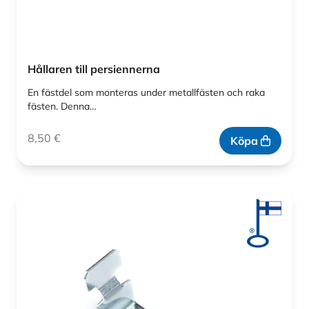
Hållaren till persiennerna
En fästdel som monteras under metallfästen och raka
fästen. Denna…
8,50
€
Köpa