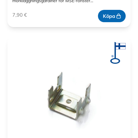
mörkläggningsgardiner för MSE-fönster…
7,90
€
Köpa