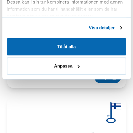
Dessa kan i sin tur kombinera informationen med annan
information som du har tillhandahållit eller som de har
samlat in när du har använt deras tjänster.
Visa detaljer
Kuggkedja och fast kuggkedjehållare till SOLAR
handy TOP-persienn
Tillåt alla
Kulkedja och kulkedjehållare till SOLAR handy TOP-
persienn. Kedjan är i…
Anpassa
11,50
€
Köpa