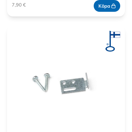
7,90
€
Köpa