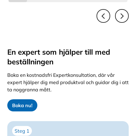
effektiv mörkläggningsgardin, så att du kan
sova ostört i totalt mörker.
Skräddarsydd för perfekt passform
SOLAR Smartgardin tillverkas exakt efter
måtten på ditt fönster eller din dörr.
Måttbeställningen garanterar ett prydligt
och välfungerande resultat.
En expert som hjälper till med
Enkel att montera själv
Gardinen levereras färdigförpackad och
beställningen
monteras enkelt på egen hand.
Boka en kostnadsfri Expertkonsultation, där vår
expert hjälper dig med produktval och guidar dig i att
ta noggranna mått.
Boka nu!
Steg 1