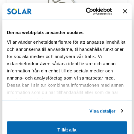
Denna webbplats använder cookies
Vi använder enhetsidentifierare för att anpassa innehållet
och annonserna till användarna, tillhandahålla funktioner
för sociala medier och analysera vår trafik. Vi
vidarebefordrar även sådana identifierare och annan
information från din enhet till de sociala medier och
HP5-myggramens nedre fäste, modell 5/1
annons- och analysföretag som vi samarbetar med.
Dessa kan i sin tur kombinera informationen med annan
Fästen till HP5-myggram. Monteras på myggram nedre
information som du har tillhandahållit eller som de har
kant. Kontrollera alltid…
samlat in när du har använt deras tjänster.
11,90
€
Köpa
Visa detaljer
Tillåt alla