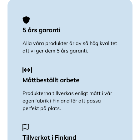
innehåller en axelvajer, en hållare för
axelvajern, en fästskruv och anvisningar om
hur man byter axelvajer.
Förpackningsstorlek 1 st.
5 års garanti
Alla våra produkter är av så hög kvalitet
att vi ger dem 5 års garanti.
Måttbeställt arbete
Produkterna tillverkas enligt mått i vår
egen fabrik i Finland för att passa
perfekt på plats.
Tillverkat i Finland