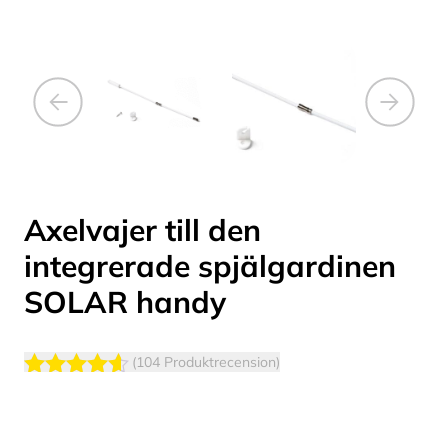
Axelvajer till den
integrerade spjälgardinen
SOLAR handy
(104 Produktrecension)
Betygsatt
4.48
av 5