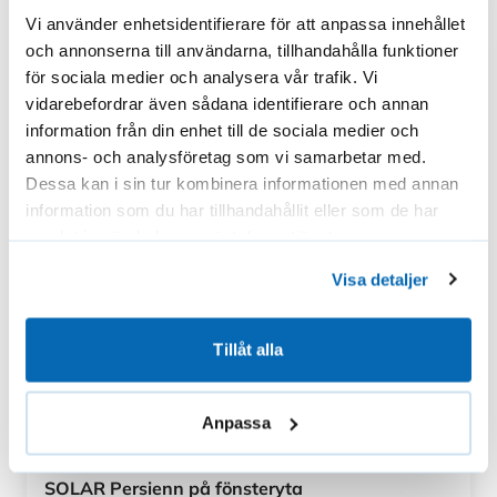
Persiennen fästs direkt på dörrens
Vi använder enhetsidentifierare för att anpassa innehållet
hålls den på plats av två styrlinor.
glasyta
och annonserna till användarna, tillhandahålla funktioner
Förpackningen innehåller alla nödvändiga
Mått:
för sociala medier och analysera vår trafik. Vi
delar samt tydliga instruktioner. Läs
vidarebefordrar även sådana identifierare och annan
monteringsanvisningarna före installation.
Tillverkas alltid enligt mått
information från din enhet till de sociala medier och
Inhemsk kvalitetsprodukt – 5 års garanti
Bredd: 260–2300 mm
annons- och analysföretag som vi samarbetar med.
SOLAR Persienn för dörr tillverkas i Finland
Höjd: 60–2400 mm
Dessa kan i sin tur kombinera informationen med annan
och bär Nyckelflaggan. Du får 5 års garanti
Lamellbredd: 25 mm
information som du har tillhandahållit eller som de har
och snabb leverans.
Skötsel:
samlat in när du har använt deras tjänster.
Lamellerna är vattentvättbara
Visa detaljer
Rengör regelbundet för att förebygga
ingrodd smuts
Reservdelar finns tillgängliga
Tillåt alla
Övrigt:
Anpassa
Tillverkad i Finland, bär Nyckelflaggan
5 års garanti
Snabb leverans
SOLAR Persienn på fönsteryta