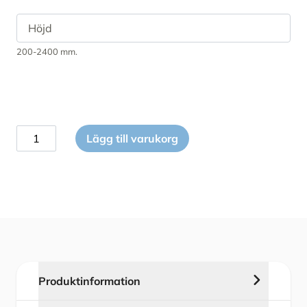
200-2400 mm.
SOLAR
Lägg till varukorg
Persienn
för
dörr
–
med
kulkedja
mängd
Produktinformation