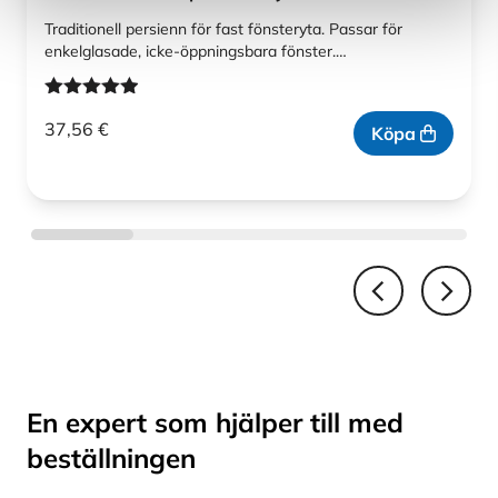
Traditionell persienn för fast fönsteryta. Passar för
enkelglasade, icke-öppningsbara fönster.…
Betygsatt
37,56
€
4.86
av 5
Köpa
En expert som hjälper till med
beställningen