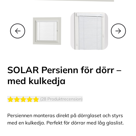
SOLAR Persienn för dörr –
med kulkedja
(28 Produktrecension)
Betygsatt
4.79
av 5
Persiennen monteras direkt på dörrglaset och styrs
med en kulkedja. Perfekt för dörrar med låg glaslist.