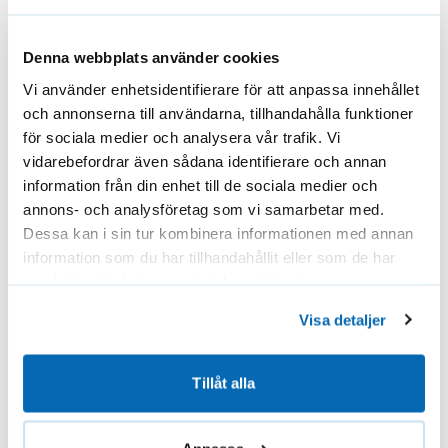
fastställt. I fråga om reservdelar som beställs
separat från Solar-webbutiken har konsumenten rätt
att häva avtalet senast inom 14 dagar från
Denna webbplats använder cookies
tidpunkten för mottagandet av varan. Returrätten
Vi använder enhetsidentifierare för att anpassa innehållet
gäller endast oanvända produkter som kan säljas.
och annonserna till användarna, tillhandahålla funktioner
Solar Kaihdin Oy ersätter inte kostnaderna för att
för sociala medier och analysera vår trafik. Vi
returnera reservdelsprodukter.
vidarebefordrar även sådana identifierare och annan
Att inte hämta ut ett paket är inte en retur, och vi
information från din enhet till de sociala medier och
debiterar de extra kostnader som uppstår för oss för
annons- och analysföretag som vi samarbetar med.
outlösta paket. Solar har rätt att ta ut en hanterings-
Dessa kan i sin tur kombinera informationen med annan
och returkostnad på 15 € för beställningar som inte
information som du har tillhandahållit eller som de har
hämtas ut.
samlat in när du har använt deras tjänster.
Reklamation
Visa detaljer
Reklamationer ska utan dröjsmål meddelas Solar
Kaihdin Oy per e-post på solar@solar.fi.
Tillåt alla
Garanti
SOLAR-standardprodukter som har tillverkats som