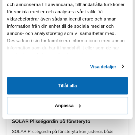
plissétygerna behåller formen väl och ser
och annonserna till användarna, tillhandahålla funktioner
stadiga ut även i stark värme.
för sociala medier och analysera vår trafik. Vi
Balkonggardinen är enkel att ta loss för
vidarebefordrar även sådana identifierare och annan
tvätt.
information från din enhet till de sociala medier och
annons- och analysföretag som vi samarbetar med.
Dessa kan i sin tur kombinera informationen med annan
Konstruktion som dämpar värme och eko
information som du har tillhandahållit eller som de har
samlat in när du har använt deras tjänster.
Gardinen hjälper till att hålla balkongens
temperatur behaglig även under heta dagar.
Visa detaljer
Det täckande, ljusa tyget reflekterar
värmestrålning effektivt. Plisséväven
Tillåt alla
fungerar dessutom som extra isolering och
minskar efterklangen på den inglasade
balkongen.
Anpassa
SOLAR Plisségardin på fönsteryta
Skräddarsydd för perfekt passform
SOLAR Plisségardin på fönsteryta kan justeras både
SOLAR Balkonggardin för montering i taket