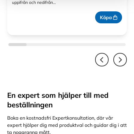
uppifrån och nedifrån…
tillverkas exakt enligt måtten på ditt glastak
eller din glasning. Måttbeställningen
Köpa
garanterar ett prydligt och välfungerande
resultat som varken fladdrar eller säckar vid
användning.
Enkel att montera själv
Gardinen levereras färdigförpackad och
monteras enkelt på egen hand. Monteras
infällt med ändbalk eller sidomonteras direkt
i glastaket, beroende på konstruktionen. Läs
En expert som hjälper till med
monteringsanvisningarna.
beställningen
Inhemsk kvalitetsprodukt – 5 års garanti
Boka en kostnadsfri Expertkonsultation, där vår
expert hjälper dig med produktval och guidar dig i att
SOLAR Balkonggardin för montering i taket
ta noggranna mått.