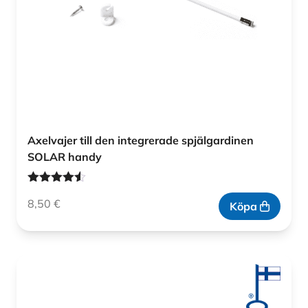
Axelvajer till den integrerade spjälgardinen
SOLAR handy
Betygsatt
8,50
€
4.48
av 5
Köpa