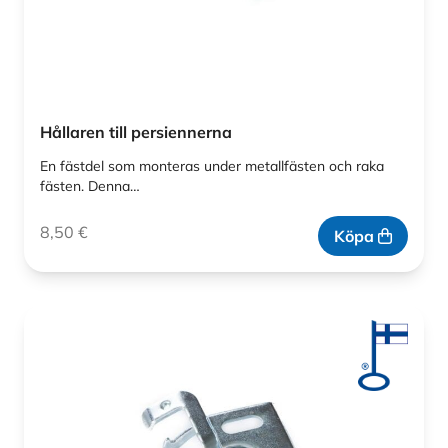
Hållaren till persiennerna
En fästdel som monteras under metallfästen och raka
fästen. Denna…
8,50
€
Köpa