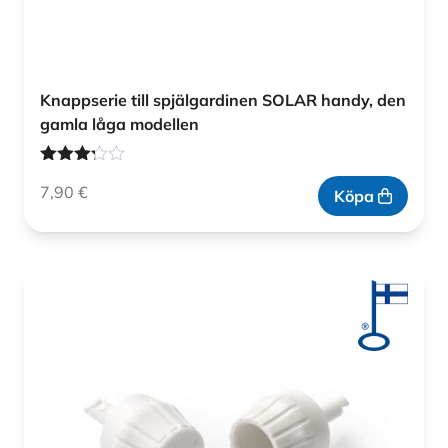
Knappserie till spjälgardinen SOLAR handy, den
gamla låga modellen
Betygsatt
7,90
€
3.20
av
Köpa
5