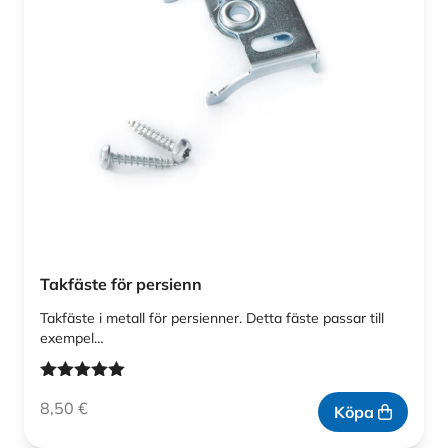
Takfäste för persienn
Takfäste i metall för persienner. Detta fäste passar till
exempel…
Betygsatt
8,50
€
5.00
av 5
Köpa