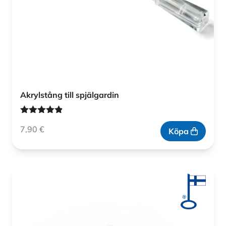
Akrylstång till spjälgardin
Betygsatt
7,90
€
4.83
av 5
Köpa