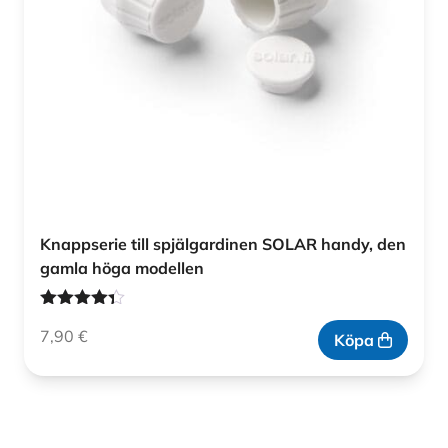
Knappserie till spjälgardinen SOLAR handy, den
gamla höga modellen
Betygsatt
7,90
€
4.28
av 5
Köpa